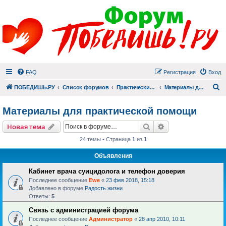
FAQ
Регистрация
Вход
П
ПОБЕДИШЬ.РУ
Список форумов
Практический раздел
Материалы для практической помощи
Материалы для практической помощи
Поиск
Расширенный пои
Новая тема
24 темы • Страница
1
из
1
Объявления
Кабинет врача суицидолога и телефон доверия
Последнее сообщение
Ewe
«
23 фев 2018, 15:18
Добавлено в форуме
Радость жизни
Ответы:
5
Связь с администрацией форума
Последнее сообщение
Администратор
«
28 апр 2010, 10:11