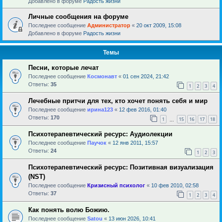
Добавлено в форуме
Радость жизни
Личные сообщения на форуме
Последнее сообщение
Администратор
«
20 окт 2009, 15:08
Добавлено в форуме
Радость жизни
Темы
Песни, которые лечат
Последнее сообщение
Космонавт
«
01 сен 2024, 21:42
Ответы:
35
1
2
3
4
Лечебные притчи для тех, кто хочет понять себя и мир
Последнее сообщение
ирина123
«
12 фев 2016, 01:40
Ответы:
170
1
15
16
17
18
…
Психотерапевтический ресурс: Аудиолекции
Последнее сообщение
Паучок
«
12 янв 2011, 15:57
Ответы:
24
1
2
3
Психотерапевтический ресурс: Позитивная визуализация
(NST)
Последнее сообщение
Кризисный психолог
«
10 фев 2010, 02:58
Ответы:
37
1
2
3
4
Как понять волю Божию.
Последнее сообщение
Satou
«
13 июн 2026, 10:41