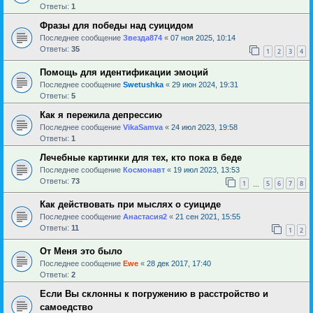
Ответы:
1
Фразы для победы над суицидом
Последнее сообщение
Звезда874
«
07 ноя 2025, 10:14
Ответы:
35
1
2
3
4
Помощь для идентификации эмоций
Последнее сообщение
Swetushka
«
29 июн 2024, 19:31
Ответы:
5
Как я пережила депрессию
Последнее сообщение
VikaSamva
«
24 июл 2023, 19:58
Ответы:
1
Лечебные картинки для тех, кто пока в беде
Последнее сообщение
Космонавт
«
19 июл 2023, 13:53
Ответы:
73
1
5
6
7
8
…
Как действовать при мыслях о суициде
Последнее сообщение
Анастасия2
«
21 сен 2021, 15:55
Ответы:
11
1
2
От Меня это было
Последнее сообщение
Ewe
«
28 дек 2017, 17:40
Ответы:
2
Если Вы склонны к погружению в расстройство и
самоедство