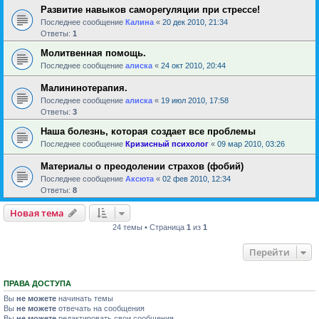
Развитие навыков саморегуляции при стрессе!
Последнее сообщение
Калина
«
20 дек 2010, 21:34
Ответы:
1
Молитвенная помощь.
Последнее сообщение
алиска
«
24 окт 2010, 20:44
Малининотерапия.
Последнее сообщение
алиска
«
19 июл 2010, 17:58
Ответы:
3
Наша болезнь, которая создает все проблемы
Последнее сообщение
Кризисный психолог
«
09 мар 2010, 03:26
Материалы о преодолении страхов (фобий)
Последнее сообщение
Аксюта
«
02 фев 2010, 12:34
Ответы:
8
Новая тема
24 темы • Страница
1
из
1
Перейти
ПРАВА ДОСТУПА
Вы
не можете
начинать темы
Вы
не можете
отвечать на сообщения
Вы
не можете
редактировать свои сообщения