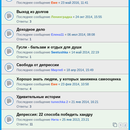
Последнее сообщение
Ewe
«
23 май 2016, 11:41
Выход из долгов
Последнее сообщение
Ленинградка
«
24 окт 2014, 15:55
Ответы:
3
Доходное дело
Последнее сообщение
Елена11
«
06 июл 2014, 08:08
Ответы:
1
Гусли - бальзам и отдых для души
Последнее сообщение
Swetushka
«
14 май 2014, 22:19
Ответы:
1
Свобода от депрессии
Последнее сообщение
Миртеб
«
18 апр 2014, 15:49
Хорошо знать людям, у которых занижена самооценка
Последнее сообщение
Ewe
«
23 фев 2014, 10:58
Ответы:
4
Удивительные истории
Последнее сообщение
tunechka 2
«
21 янв 2014, 16:21
Ответы:
3
Депрессия: 22 способа победить хандру
Последнее сообщение
Нита
«
25 янв 2013, 23:21
Ответы:
11
1
2