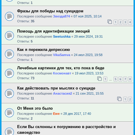
Ответы:
1
Фразы для победы над суицидом
Последнее сообщение
Звезда874
«
07 ноя 2025, 10:14
Ответы:
35
1
2
3
4
Помощь для идентификации эмоций
Последнее сообщение
Swetushka
«
29 июн 2024, 19:31
Ответы:
5
Как я пережила депрессию
Последнее сообщение
VikaSamva
«
24 июл 2023, 19:58
Ответы:
1
Лечебные картинки для тех, кто пока в беде
Последнее сообщение
Космонавт
«
19 июл 2023, 13:53
Ответы:
73
1
5
6
7
8
…
Как действовать при мыслях о суициде
Последнее сообщение
Анастасия2
«
21 сен 2021, 15:55
Ответы:
11
1
2
От Меня это было
Последнее сообщение
Ewe
«
28 дек 2017, 17:40
Ответы:
2
Если Вы склонны к погружению в расстройство и
самоедство