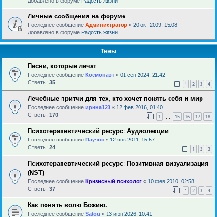
Добавлено в форуме
Радость жизни
Личные сообщения на форуме
Последнее сообщение
Администратор
«
20 окт 2009, 15:08
Добавлено в форуме
Радость жизни
Темы
Песни, которые лечат
Последнее сообщение
Космонавт
«
01 сен 2024, 21:42
Ответы:
35
1
2
3
4
Лечебные притчи для тех, кто хочет понять себя и мир
Последнее сообщение
ирина123
«
12 фев 2016, 01:40
Ответы:
170
1
15
16
17
18
…
Психотерапевтический ресурс: Аудиолекции
Последнее сообщение
Паучок
«
12 янв 2011, 15:57
Ответы:
24
1
2
3
Психотерапевтический ресурс: Позитивная визуализация
(NST)
Последнее сообщение
Кризисный психолог
«
10 фев 2010, 02:58
Ответы:
37
1
2
3
4
Как понять волю Божию.
Последнее сообщение
Satou
«
13 июн 2026, 10:41