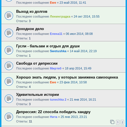
Последнее сообщение
Ewe
«
23 май 2016, 11:41
Выход из долгов
Последнее сообщение
Ленинградка
«
24 окт 2014, 15:55
Ответы:
3
Доходное дело
Последнее сообщение
Елена11
«
06 июл 2014, 08:08
Ответы:
1
Гусли - бальзам и отдых для души
Последнее сообщение
Swetushka
«
14 май 2014, 22:19
Ответы:
1
Свобода от депрессии
Последнее сообщение
Миртеб
«
18 апр 2014, 15:49
Хорошо знать людям, у которых занижена самооценка
Последнее сообщение
Ewe
«
23 фев 2014, 10:58
Ответы:
4
Удивительные истории
Последнее сообщение
tunechka 2
«
21 янв 2014, 16:21
Ответы:
3
Депрессия: 22 способа победить хандру
Последнее сообщение
Нита
«
25 янв 2013, 23:21
Ответы:
11
1
2