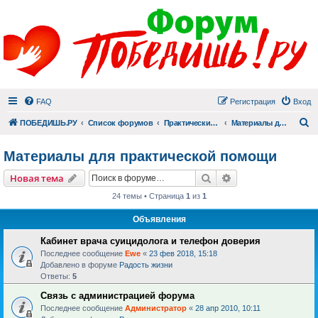
FAQ
Регистрация
Вход
П
ПОБЕДИШЬ.РУ
Список форумов
Практический раздел
Материалы для практической помощи
Материалы для практической помощи
Поиск
Расширенный пои
Новая тема
24 темы • Страница
1
из
1
Объявления
Кабинет врача суицидолога и телефон доверия
Последнее сообщение
Ewe
«
23 фев 2018, 15:18
Добавлено в форуме
Радость жизни
Ответы:
5
Связь с администрацией форума
Последнее сообщение
Администратор
«
28 апр 2010, 10:11