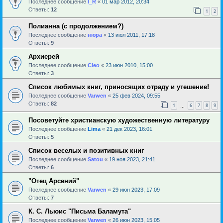
Последнее сообщение
l_R
«
01 мар 2012, 20:34
Ответы:
12
1
2
Полианна (с продолжением?)
Последнее сообщение
нюра
«
13 июл 2011, 17:18
Ответы:
9
Архиерей
Последнее сообщение
Cleo
«
23 июн 2010, 15:00
Ответы:
3
Список любимых книг, приносящих отраду и утешение!
Последнее сообщение
Varwen
«
25 фев 2024, 09:55
Ответы:
82
1
6
7
8
9
…
Посоветуйте христианскую художественную литературу
Последнее сообщение
Lima
«
21 дек 2023, 16:01
Ответы:
5
Список веселых и позитивных книг
Последнее сообщение
Satou
«
19 ноя 2023, 21:41
Ответы:
6
"Отец Арсений"
Последнее сообщение
Varwen
«
29 июн 2023, 17:09
Ответы:
7
К. С. Льюис "Письма Баламута"
Последнее сообщение
Varwen
«
26 июн 2023, 15:05