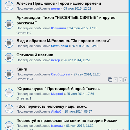
Алексей Пряшников - Герой нашего времени
Последнее сообщение
ветер
«
09 июн 2015, 12:02
Архимандрит Тихон "НЕСВЯТЫЕ СВЯТЫЕ" и другие
рассказы."
Последнее сообщение
Юлиания
«
24 фев 2015, 17:15
Ответы:
9
В ад и обратно: М.Роолингз. "За порогом смерти"
Последнее сообщение
Swetushka
«
26 янв 2015, 23:40
Оптинский цветник
Последнее сообщение
ветер
«
26 ноя 2014, 13:51
Книги
Последнее сообщение
Свободный
«
27 сен 2014, 11:23
Ответы:
23
1
2
3
"Страна чудес " Протоиерей Андрей Ткачев.
Последнее сообщение
Миртеб
«
25 июл 2014, 17:56
Ответы:
1
«Все перенесть человеку надо, все»..
Последнее сообщение
AlajaK
«
10 июл 2014, 08:37
Посоветуйте православные книги по истории России
Последнее сообщение
fransua
«
03 июл 2014, 11:32