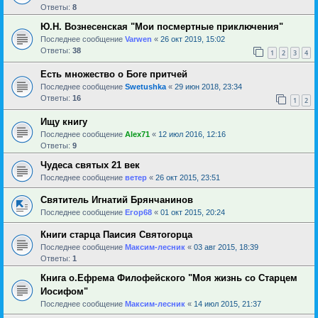
Ответы:
8
Ю.Н. Вознесенская "Мои посмертные приключения"
Последнее сообщение
Varwen
«
26 окт 2019, 15:02
Ответы:
38
1
2
3
4
Есть множество о Боге притчей
Последнее сообщение
Swetushka
«
29 июн 2018, 23:34
Ответы:
16
1
2
Ищу книгу
Последнее сообщение
Alex71
«
12 июл 2016, 12:16
Ответы:
9
Чудеса святых 21 век
Последнее сообщение
ветер
«
26 окт 2015, 23:51
Святитель Игнатий Брянчанинов
Последнее сообщение
Егор68
«
01 окт 2015, 20:24
Книги старца Паисия Святогорца
Последнее сообщение
Максим-лесник
«
03 авг 2015, 18:39
Ответы:
1
Книга о.Ефрема Филофейского "Моя жизнь со Старцем
Иосифом"
Последнее сообщение
Максим-лесник
«
14 июл 2015, 21:37