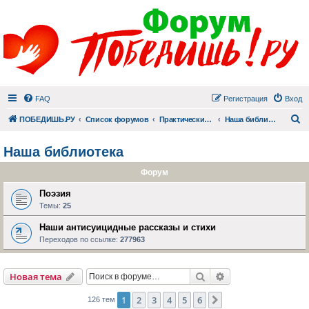
FAQ
Регистрация
Вход
П
ПОБЕДИШЬ.РУ
Список форумов
Практический раздел
Наша библиотека
Наша библиотека
Форум
Поэзия
Темы:
25
Наши антисуицидные рассказы и стихи
Переходов по ссылке:
277963
Поиск
Расширенный пои
Новая тема
1
2
3
4
5
6
След.
126 тем