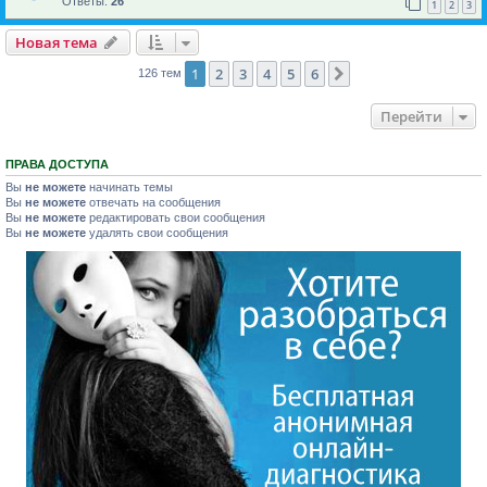
Ответы:
26
1
2
3
Новая тема
1
2
3
4
5
6
След.
126 тем
Перейти
ПРАВА ДОСТУПА
Вы
не можете
начинать темы
Вы
не можете
отвечать на сообщения
Вы
не можете
редактировать свои сообщения
Вы
не можете
удалять свои сообщения