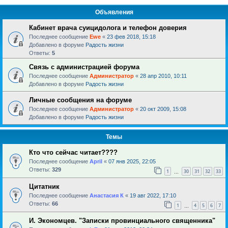
Объявления
Кабинет врача суицидолога и телефон доверия
Последнее сообщение
Ewe
«
23 фев 2018, 15:18
Добавлено в форуме
Радость жизни
Ответы:
5
Связь с администрацией форума
Последнее сообщение
Администратор
«
28 апр 2010, 10:11
Добавлено в форуме
Радость жизни
Личные сообщения на форуме
Последнее сообщение
Администратор
«
20 окт 2009, 15:08
Добавлено в форуме
Радость жизни
Темы
Кто что сейчас читает????
Последнее сообщение
April
«
07 янв 2025, 22:05
Ответы:
329
1
30
31
32
33
…
Цитатник
Последнее сообщение
Анастасия К
«
19 авг 2022, 17:10
Ответы:
66
1
4
5
6
7
…
И. Экономцев. "Записки провинциального священника"