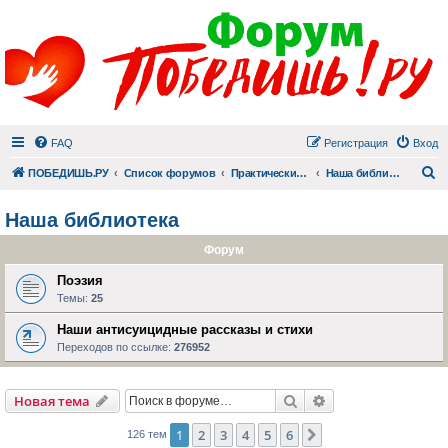
FAQ
Регистрация
Вход
П
ПОБЕДИШЬ.РУ
Список форумов
Практический раздел
Наша библиотека
Наша библиотека
Форум
Поэзия
Темы:
25
Наши антисуицидные рассказы и стихи
Переходов по ссылке:
276952
Поиск
Расширенный пои
Новая тема
1
2
3
4
5
6
След.
126 тем