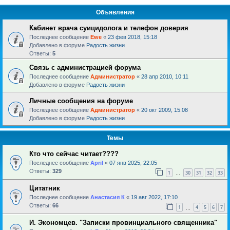
Объявления
Кабинет врача суицидолога и телефон доверия
Последнее сообщение
Ewe
«
23 фев 2018, 15:18
Добавлено в форуме
Радость жизни
Ответы:
5
Связь с администрацией форума
Последнее сообщение
Администратор
«
28 апр 2010, 10:11
Добавлено в форуме
Радость жизни
Личные сообщения на форуме
Последнее сообщение
Администратор
«
20 окт 2009, 15:08
Добавлено в форуме
Радость жизни
Темы
Кто что сейчас читает????
Последнее сообщение
April
«
07 янв 2025, 22:05
Ответы:
329
1
30
31
32
33
…
Цитатник
Последнее сообщение
Анастасия К
«
19 авг 2022, 17:10
Ответы:
66
1
4
5
6
7
…
И. Экономцев. "Записки провинциального священника"