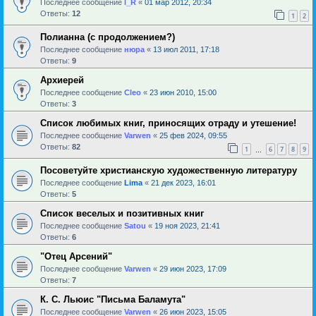
Последнее сообщение
l_R
«
01 мар 2012, 20:34
Ответы:
12
1
2
Полианна (с продолжением?)
Последнее сообщение
нюра
«
13 июл 2011, 17:18
Ответы:
9
Архиерей
Последнее сообщение
Cleo
«
23 июн 2010, 15:00
Ответы:
3
Список любимых книг, приносящих отраду и утешение!
Последнее сообщение
Varwen
«
25 фев 2024, 09:55
Ответы:
82
1
6
7
8
9
…
Посоветуйте христианскую художественную литературу
Последнее сообщение
Lima
«
21 дек 2023, 16:01
Ответы:
5
Список веселых и позитивных книг
Последнее сообщение
Satou
«
19 ноя 2023, 21:41
Ответы:
6
"Отец Арсений"
Последнее сообщение
Varwen
«
29 июн 2023, 17:09
Ответы:
7
К. С. Льюис "Письма Баламута"
Последнее сообщение
Varwen
«
26 июн 2023, 15:05