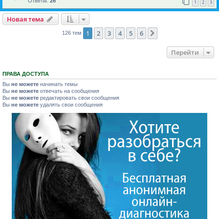
Ответы:
26
1
2
3
Новая тема
1
2
3
4
5
6
След.
126 тем
Перейти
ПРАВА ДОСТУПА
Вы
не можете
начинать темы
Вы
не можете
отвечать на сообщения
Вы
не можете
редактировать свои сообщения
Вы
не можете
удалять свои сообщения