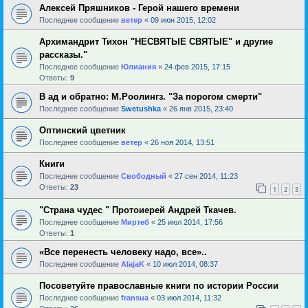
Алексей Пряшников - Герой нашего времени
Последнее сообщение
ветер
«
09 июн 2015, 12:02
Архимандрит Тихон "НЕСВЯТЫЕ СВЯТЫЕ" и другие
рассказы."
Последнее сообщение
Юлиания
«
24 фев 2015, 17:15
Ответы:
9
В ад и обратно: М.Роолингз. "За порогом смерти"
Последнее сообщение
Swetushka
«
26 янв 2015, 23:40
Оптинский цветник
Последнее сообщение
ветер
«
26 ноя 2014, 13:51
Книги
Последнее сообщение
Свободный
«
27 сен 2014, 11:23
Ответы:
23
1
2
3
"Страна чудес " Протоиерей Андрей Ткачев.
Последнее сообщение
Миртеб
«
25 июл 2014, 17:56
Ответы:
1
«Все перенесть человеку надо, все»..
Последнее сообщение
AlajaK
«
10 июл 2014, 08:37
Посоветуйте православные книги по истории России
Последнее сообщение
fransua
«
03 июл 2014, 11:32