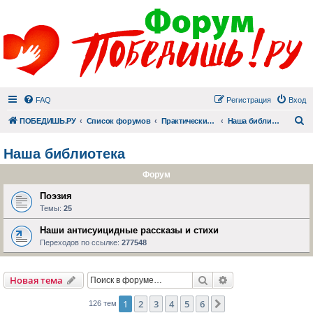
FAQ
Регистрация
Вход
П
ПОБЕДИШЬ.РУ
Список форумов
Практический раздел
Наша библиотека
Наша библиотека
Форум
Поэзия
Темы:
25
Наши антисуицидные рассказы и стихи
Переходов по ссылке:
277548
Поиск
Расширенный пои
Новая тема
1
2
3
4
5
6
След.
126 тем