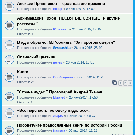
Алексей Пряшников - Герой нашего времени
Последнее сообщение
ветер
«
09 июн 2015, 12:02
Архимандрит Тихон "НЕСВЯТЫЕ СВЯТЫЕ" и другие
рассказы."
Последнее сообщение
Юлиания
«
24 фев 2015, 17:15
Ответы:
9
В ад и обратно: М.Роолингз. "За порогом смерти"
Последнее сообщение
Swetushka
«
26 янв 2015, 23:40
Оптинский цветник
Последнее сообщение
ветер
«
26 ноя 2014, 13:51
Книги
Последнее сообщение
Свободный
«
27 сен 2014, 11:23
Ответы:
23
1
2
3
"Страна чудес " Протоиерей Андрей Ткачев.
Последнее сообщение
Миртеб
«
25 июл 2014, 17:56
Ответы:
1
«Все перенесть человеку надо, все»..
Последнее сообщение
AlajaK
«
10 июл 2014, 08:37
Посоветуйте православные книги по истории России
Последнее сообщение
fransua
«
03 июл 2014, 11:32