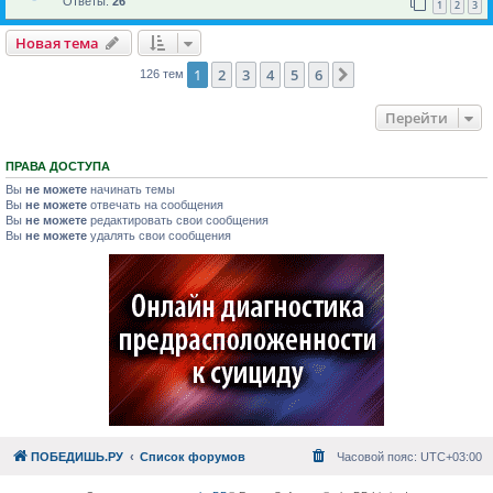
Ответы:
26
1
2
3
Новая тема
1
2
3
4
5
6
След.
126 тем
Перейти
ПРАВА ДОСТУПА
Вы
не можете
начинать темы
Вы
не можете
отвечать на сообщения
Вы
не можете
редактировать свои сообщения
Вы
не можете
удалять свои сообщения
ПОБЕДИШЬ.РУ
Список форумов
Часовой пояс:
UTC+03:00