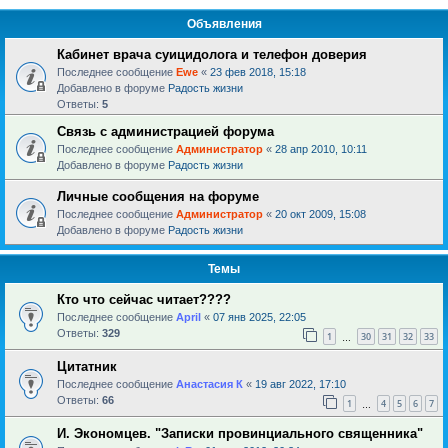
Объявления
Кабинет врача суицидолога и телефон доверия
Последнее сообщение
Ewe
«
23 фев 2018, 15:18
Добавлено в форуме
Радость жизни
Ответы:
5
Связь с администрацией форума
Последнее сообщение
Администратор
«
28 апр 2010, 10:11
Добавлено в форуме
Радость жизни
Личные сообщения на форуме
Последнее сообщение
Администратор
«
20 окт 2009, 15:08
Добавлено в форуме
Радость жизни
Темы
Кто что сейчас читает????
Последнее сообщение
April
«
07 янв 2025, 22:05
Ответы:
329
1
30
31
32
33
…
Цитатник
Последнее сообщение
Анастасия К
«
19 авг 2022, 17:10
Ответы:
66
1
4
5
6
7
…
И. Экономцев. "Записки провинциального священника"