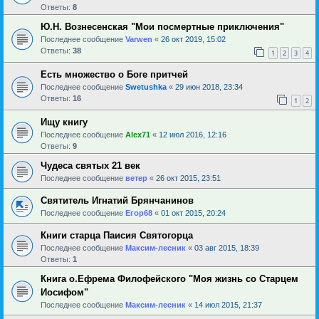
Ответы:
8
Ю.Н. Вознесенская "Мои посмертные приключения"
Последнее сообщение
Varwen
«
26 окт 2019, 15:02
Ответы:
38
1
2
3
4
Есть множество о Боге притчей
Последнее сообщение
Swetushka
«
29 июн 2018, 23:34
Ответы:
16
1
2
Ищу книгу
Последнее сообщение
Alex71
«
12 июл 2016, 12:16
Ответы:
9
Чудеса святых 21 век
Последнее сообщение
ветер
«
26 окт 2015, 23:51
Святитель Игнатий Брянчанинов
Последнее сообщение
Егор68
«
01 окт 2015, 20:24
Книги старца Паисия Святогорца
Последнее сообщение
Максим-лесник
«
03 авг 2015, 18:39
Ответы:
1
Книга о.Ефрема Филофейского "Моя жизнь со Старцем
Иосифом"
Последнее сообщение
Максим-лесник
«
14 июл 2015, 21:37