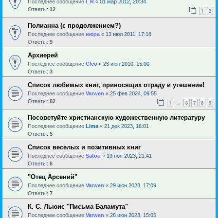
Последнее сообщение
l_R
«
01 мар 2012, 20:34
Ответы:
12
1
2
Полианна (с продолжением?)
Последнее сообщение
нюра
«
13 июл 2011, 17:18
Ответы:
9
Архиерей
Последнее сообщение
Cleo
«
23 июн 2010, 15:00
Ответы:
3
Список любимых книг, приносящих отраду и утешение!
Последнее сообщение
Varwen
«
25 фев 2024, 09:55
Ответы:
82
1
6
7
8
9
…
Посоветуйте христианскую художественную литературу
Последнее сообщение
Lima
«
21 дек 2023, 16:01
Ответы:
5
Список веселых и позитивных книг
Последнее сообщение
Satou
«
19 ноя 2023, 21:41
Ответы:
6
"Отец Арсений"
Последнее сообщение
Varwen
«
29 июн 2023, 17:09
Ответы:
7
К. С. Льюис "Письма Баламута"
Последнее сообщение
Varwen
«
26 июн 2023, 15:05