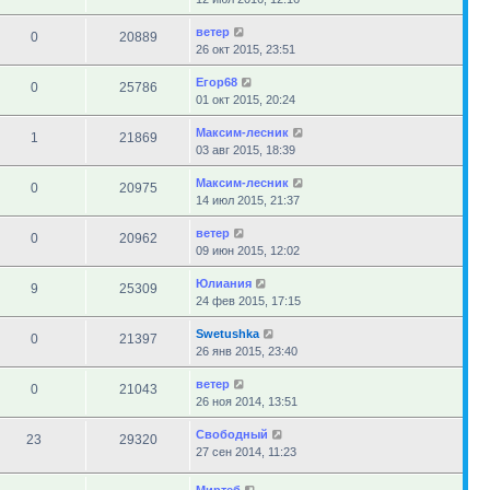
ветер
0
20889
26 окт 2015, 23:51
Егор68
0
25786
01 окт 2015, 20:24
Максим-лесник
1
21869
03 авг 2015, 18:39
Максим-лесник
0
20975
14 июл 2015, 21:37
ветер
0
20962
09 июн 2015, 12:02
Юлиания
9
25309
24 фев 2015, 17:15
Swetushka
0
21397
26 янв 2015, 23:40
ветер
0
21043
26 ноя 2014, 13:51
Свободный
23
29320
27 сен 2014, 11:23