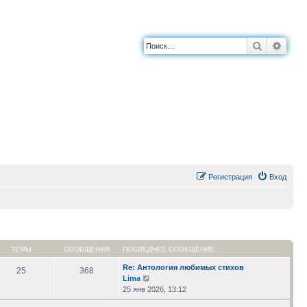
Поиск
Расш
Регистрация
Вход
ТЕМЫ
СООБЩЕНИЯ
ПОСЛЕДНЕЕ СООБЩЕНИЕ
Re: Антология любимых стихов
25
368
Перейти
Lima
к
25 янв 2026, 13:12
последнему