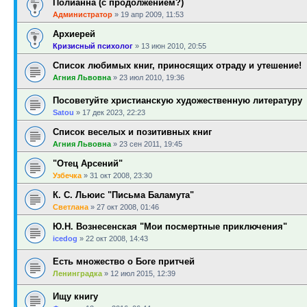
Полианна (с продолжением?)
Администратор
»
19 апр 2009, 11:53
Архиерей
Кризисный психолог
»
13 июн 2010, 20:55
Список любимых книг, приносящих отраду и утешение!
Агния Львовна
»
23 июл 2010, 19:36
Посоветуйте христианскую художественную литературу
Satou
»
17 дек 2023, 22:23
Список веселых и позитивных книг
Агния Львовна
»
23 сен 2011, 19:45
"Отец Арсений"
Узбечка
»
31 окт 2008, 23:30
К. С. Льюис "Письма Баламута"
Светлана
»
27 окт 2008, 01:46
Ю.Н. Вознесенская "Мои посмертные приключения"
icedog
»
22 окт 2008, 14:43
Есть множество о Боге притчей
Ленинградка
»
12 июл 2015, 12:39
Ищу книгу