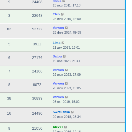
нюра
9
24408
13 июл 2011, 17:18
Cleo
3
22648
23 июн 2010, 15:00
Varwen
82
52722
25 фев 2024, 09:55
Lima
5
3911
21 дек 2023, 16:01
Satou
6
27176
19 ноя 2023, 21:41
Varwen
7
24106
29 июн 2023, 17:09
Varwen
8
8072
26 июн 2023, 15:05
Varwen
38
36899
26 окт 2019, 15:02
Swetushka
16
24490
29 июн 2018, 23:34
Alex71
9
21050
12 июл 2016, 12:16