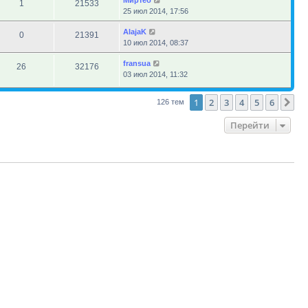
Миртеб
1
21533
25 июл 2014, 17:56
AlajaK
0
21391
10 июл 2014, 08:37
fransua
26
32176
03 июл 2014, 11:32
1
2
3
4
5
6
Сл
126 тем
Перейти