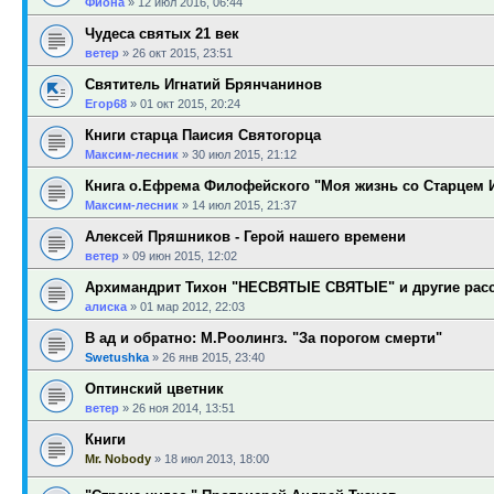
Фиона
»
12 июл 2016, 06:44
Чудеса святых 21 век
ветер
»
26 окт 2015, 23:51
Святитель Игнатий Брянчанинов
Егор68
»
01 окт 2015, 20:24
Книги старца Паисия Святогорца
Максим-лесник
»
30 июл 2015, 21:12
Книга о.Ефрема Филофейского "Моя жизнь со Старцем
Максим-лесник
»
14 июл 2015, 21:37
Алексей Пряшников - Герой нашего времени
ветер
»
09 июн 2015, 12:02
Архимандрит Тихон "НЕСВЯТЫЕ СВЯТЫЕ" и другие расс
алиска
»
01 мар 2012, 22:03
В ад и обратно: М.Роолингз. "За порогом смерти"
Swetushka
»
26 янв 2015, 23:40
Оптинский цветник
ветер
»
26 ноя 2014, 13:51
Книги
Mr. Nobody
»
18 июл 2013, 18:00