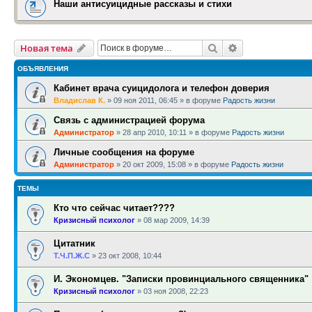
Наши антисуицидные рассказы и стихи
Поиск
Расширенный п
Новая тема
ОБЪЯВЛЕНИЯ
Кабинет врача суицидолога и телефон доверия
Владислав К.
»
09 ноя 2011, 06:45
» в форуме
Радость жизни
Связь с администрацией форума
Администратор
»
28 апр 2010, 10:11
» в форуме
Радость жизни
Личные сообщения на форуме
Администратор
»
20 окт 2009, 15:08
» в форуме
Радость жизни
ТЕМЫ
Кто что сейчас читает????
Кризисный психолог
»
08 мар 2009, 14:39
Цитатник
Т.Ч.П.Ж.С
»
23 окт 2008, 10:44
И. Экономцев. "Записки провинциального священника"
Кризисный психолог
»
03 ноя 2008, 22:23