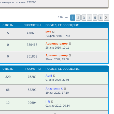
сообщению
ереходов по ссылке: 277005
1
2
3
4
5
6
Сл
126 тем
ОТВЕТЫ
ПРОСМОТРЫ
ПОСЛЕДНЕЕ СООБЩЕНИЕ
Ewe
5
478690
23 фев 2018, 15:18
Администратор
0
339465
28 апр 2010, 10:11
Администратор
0
351868
20 окт 2009, 15:08
ОТВЕТЫ
ПРОСМОТРЫ
ПОСЛЕДНЕЕ СООБЩЕНИЕ
April
329
75281
07 янв 2025, 22:05
Анастасия К
66
53291
19 авг 2022, 17:10
l_R
12
29694
01 мар 2012, 20:34