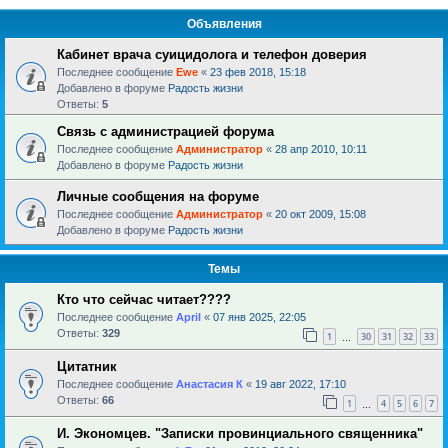
Объявления
Кабинет врача суицидолога и телефон доверия
Последнее сообщение
Ewe
«
23 фев 2018, 15:18
Добавлено в форуме
Радость жизни
Ответы:
5
Связь с администрацией форума
Последнее сообщение
Администратор
«
28 апр 2010, 10:11
Добавлено в форуме
Радость жизни
Личные сообщения на форуме
Последнее сообщение
Администратор
«
20 окт 2009, 15:08
Добавлено в форуме
Радость жизни
Темы
Кто что сейчас читает????
Последнее сообщение
April
«
07 янв 2025, 22:05
Ответы:
329
1
30
31
32
33
…
Цитатник
Последнее сообщение
Анастасия К
«
19 авг 2022, 17:10
Ответы:
66
1
4
5
6
7
…
И. Экономцев. "Записки провинциального священника"