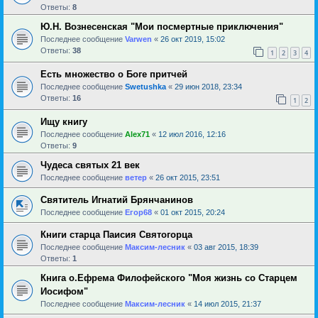
Ответы:
8
Ю.Н. Вознесенская "Мои посмертные приключения"
Последнее сообщение
Varwen
«
26 окт 2019, 15:02
Ответы:
38
1
2
3
4
Есть множество о Боге притчей
Последнее сообщение
Swetushka
«
29 июн 2018, 23:34
Ответы:
16
1
2
Ищу книгу
Последнее сообщение
Alex71
«
12 июл 2016, 12:16
Ответы:
9
Чудеса святых 21 век
Последнее сообщение
ветер
«
26 окт 2015, 23:51
Святитель Игнатий Брянчанинов
Последнее сообщение
Егор68
«
01 окт 2015, 20:24
Книги старца Паисия Святогорца
Последнее сообщение
Максим-лесник
«
03 авг 2015, 18:39
Ответы:
1
Книга о.Ефрема Филофейского "Моя жизнь со Старцем
Иосифом"
Последнее сообщение
Максим-лесник
«
14 июл 2015, 21:37