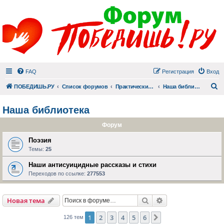
FAQ
Регистрация
Вход
П
ПОБЕДИШЬ.РУ
Список форумов
Практический раздел
Наша библиотека
Наша библиотека
Форум
Поэзия
Темы:
25
Наши антисуицидные рассказы и стихи
Переходов по ссылке:
277553
Поиск
Расширенный пои
Новая тема
1
2
3
4
5
6
След.
126 тем