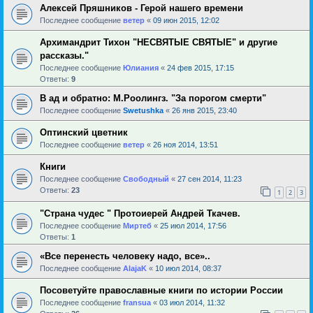
Алексей Пряшников - Герой нашего времени
Последнее сообщение
ветер
«
09 июн 2015, 12:02
Архимандрит Тихон "НЕСВЯТЫЕ СВЯТЫЕ" и другие
рассказы."
Последнее сообщение
Юлиания
«
24 фев 2015, 17:15
Ответы:
9
В ад и обратно: М.Роолингз. "За порогом смерти"
Последнее сообщение
Swetushka
«
26 янв 2015, 23:40
Оптинский цветник
Последнее сообщение
ветер
«
26 ноя 2014, 13:51
Книги
Последнее сообщение
Свободный
«
27 сен 2014, 11:23
Ответы:
23
1
2
3
"Страна чудес " Протоиерей Андрей Ткачев.
Последнее сообщение
Миртеб
«
25 июл 2014, 17:56
Ответы:
1
«Все перенесть человеку надо, все»..
Последнее сообщение
AlajaK
«
10 июл 2014, 08:37
Посоветуйте православные книги по истории России
Последнее сообщение
fransua
«
03 июл 2014, 11:32