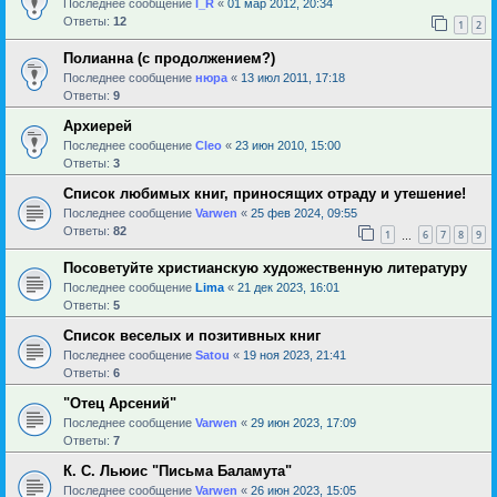
Последнее сообщение
l_R
«
01 мар 2012, 20:34
Ответы:
12
1
2
Полианна (с продолжением?)
Последнее сообщение
нюра
«
13 июл 2011, 17:18
Ответы:
9
Архиерей
Последнее сообщение
Cleo
«
23 июн 2010, 15:00
Ответы:
3
Список любимых книг, приносящих отраду и утешение!
Последнее сообщение
Varwen
«
25 фев 2024, 09:55
Ответы:
82
1
6
7
8
9
…
Посоветуйте христианскую художественную литературу
Последнее сообщение
Lima
«
21 дек 2023, 16:01
Ответы:
5
Список веселых и позитивных книг
Последнее сообщение
Satou
«
19 ноя 2023, 21:41
Ответы:
6
"Отец Арсений"
Последнее сообщение
Varwen
«
29 июн 2023, 17:09
Ответы:
7
К. С. Льюис "Письма Баламута"
Последнее сообщение
Varwen
«
26 июн 2023, 15:05