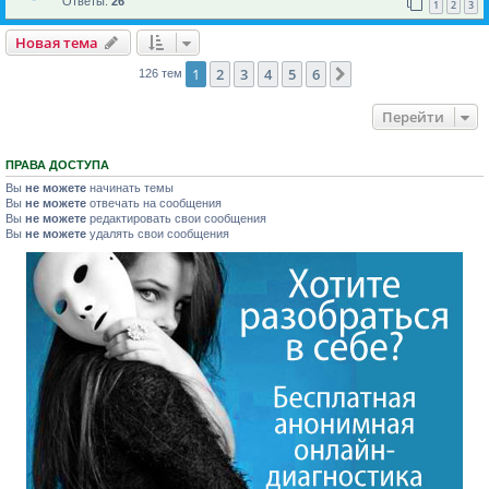
Ответы:
26
1
2
3
Новая тема
1
2
3
4
5
6
След.
126 тем
Перейти
ПРАВА ДОСТУПА
Вы
не можете
начинать темы
Вы
не можете
отвечать на сообщения
Вы
не можете
редактировать свои сообщения
Вы
не можете
удалять свои сообщения