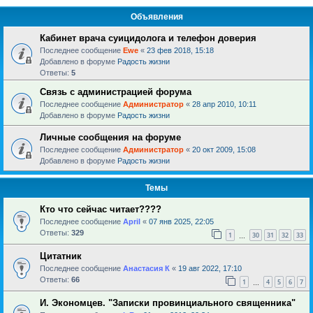
Объявления
Кабинет врача суицидолога и телефон доверия
Последнее сообщение
Ewe
«
23 фев 2018, 15:18
Добавлено в форуме
Радость жизни
Ответы:
5
Связь с администрацией форума
Последнее сообщение
Администратор
«
28 апр 2010, 10:11
Добавлено в форуме
Радость жизни
Личные сообщения на форуме
Последнее сообщение
Администратор
«
20 окт 2009, 15:08
Добавлено в форуме
Радость жизни
Темы
Кто что сейчас читает????
Последнее сообщение
April
«
07 янв 2025, 22:05
Ответы:
329
1
30
31
32
33
…
Цитатник
Последнее сообщение
Анастасия К
«
19 авг 2022, 17:10
Ответы:
66
1
4
5
6
7
…
И. Экономцев. "Записки провинциального священника"