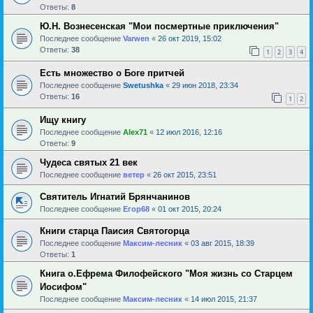
Ответы:
8
Ю.Н. Вознесенская "Мои посмертные приключения"
Последнее сообщение
Varwen
«
26 окт 2019, 15:02
Ответы:
38
1
2
3
4
Есть множество о Боге притчей
Последнее сообщение
Swetushka
«
29 июн 2018, 23:34
Ответы:
16
1
2
Ищу книгу
Последнее сообщение
Alex71
«
12 июл 2016, 12:16
Ответы:
9
Чудеса святых 21 век
Последнее сообщение
ветер
«
26 окт 2015, 23:51
Святитель Игнатий Брянчанинов
Последнее сообщение
Егор68
«
01 окт 2015, 20:24
Книги старца Паисия Святогорца
Последнее сообщение
Максим-лесник
«
03 авг 2015, 18:39
Ответы:
1
Книга о.Ефрема Филофейского "Моя жизнь со Старцем
Иосифом"
Последнее сообщение
Максим-лесник
«
14 июл 2015, 21:37