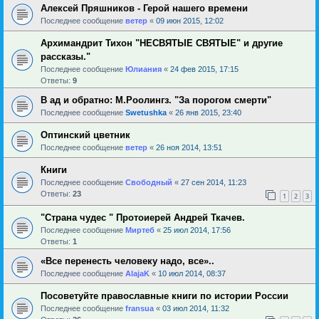
Алексей Пряшников - Герой нашего времени
Последнее сообщение
ветер
«
09 июн 2015, 12:02
Архимандрит Тихон "НЕСВЯТЫЕ СВЯТЫЕ" и другие
рассказы."
Последнее сообщение
Юлиания
«
24 фев 2015, 17:15
Ответы:
9
В ад и обратно: М.Роолингз. "За порогом смерти"
Последнее сообщение
Swetushka
«
26 янв 2015, 23:40
Оптинский цветник
Последнее сообщение
ветер
«
26 ноя 2014, 13:51
Книги
Последнее сообщение
Свободный
«
27 сен 2014, 11:23
Ответы:
23
1
2
3
"Страна чудес " Протоиерей Андрей Ткачев.
Последнее сообщение
Миртеб
«
25 июл 2014, 17:56
Ответы:
1
«Все перенесть человеку надо, все»..
Последнее сообщение
AlajaK
«
10 июл 2014, 08:37
Посоветуйте православные книги по истории России
Последнее сообщение
fransua
«
03 июл 2014, 11:32