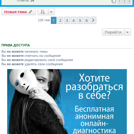
Ответы:
26
1
2
3
Новая тема
1
2
3
4
5
6
След.
126 тем
Перейти
ПРАВА ДОСТУПА
Вы
не можете
начинать темы
Вы
не можете
отвечать на сообщения
Вы
не можете
редактировать свои сообщения
Вы
не можете
удалять свои сообщения