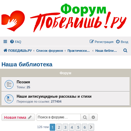
FAQ
Регистрация
Вход
П
ПОБЕДИШЬ.РУ
Список форумов
Практический раздел
Наша библиотека
Наша библиотека
Форум
Поэзия
Темы:
25
Наши антисуицидные рассказы и стихи
Переходов по ссылке:
277404
Поиск
Расширенный пои
Новая тема
1
2
3
4
5
6
След.
126 тем