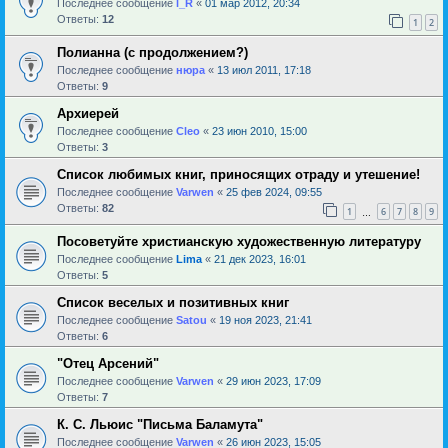
Последнее сообщение
l_R
«
01 мар 2012, 20:34
Ответы:
12
1
2
Полианна (с продолжением?)
Последнее сообщение
нюра
«
13 июл 2011, 17:18
Ответы:
9
Архиерей
Последнее сообщение
Cleo
«
23 июн 2010, 15:00
Ответы:
3
Список любимых книг, приносящих отраду и утешение!
Последнее сообщение
Varwen
«
25 фев 2024, 09:55
Ответы:
82
1
6
7
8
9
…
Посоветуйте христианскую художественную литературу
Последнее сообщение
Lima
«
21 дек 2023, 16:01
Ответы:
5
Список веселых и позитивных книг
Последнее сообщение
Satou
«
19 ноя 2023, 21:41
Ответы:
6
"Отец Арсений"
Последнее сообщение
Varwen
«
29 июн 2023, 17:09
Ответы:
7
К. С. Льюис "Письма Баламута"
Последнее сообщение
Varwen
«
26 июн 2023, 15:05