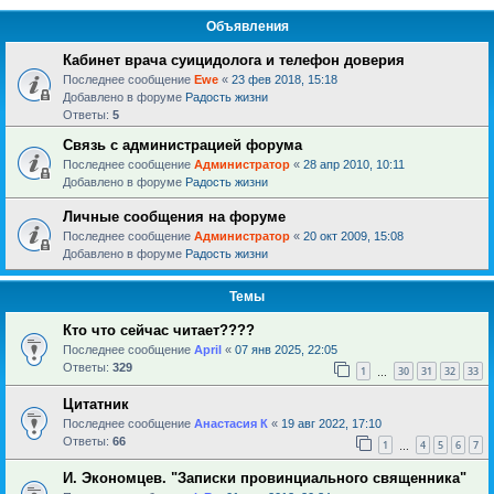
Объявления
Кабинет врача суицидолога и телефон доверия
Последнее сообщение
Ewe
«
23 фев 2018, 15:18
Добавлено в форуме
Радость жизни
Ответы:
5
Связь с администрацией форума
Последнее сообщение
Администратор
«
28 апр 2010, 10:11
Добавлено в форуме
Радость жизни
Личные сообщения на форуме
Последнее сообщение
Администратор
«
20 окт 2009, 15:08
Добавлено в форуме
Радость жизни
Темы
Кто что сейчас читает????
Последнее сообщение
April
«
07 янв 2025, 22:05
Ответы:
329
1
30
31
32
33
…
Цитатник
Последнее сообщение
Анастасия К
«
19 авг 2022, 17:10
Ответы:
66
1
4
5
6
7
…
И. Экономцев. "Записки провинциального священника"