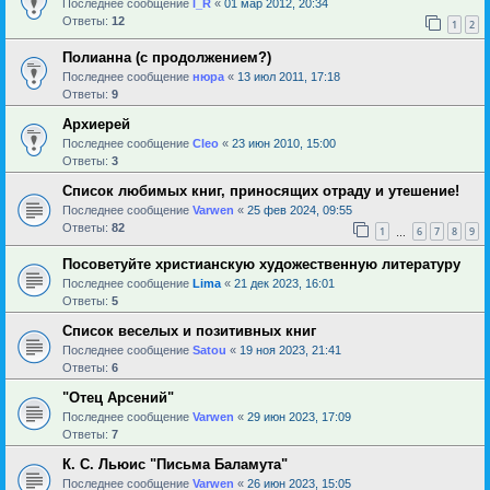
Последнее сообщение
l_R
«
01 мар 2012, 20:34
Ответы:
12
1
2
Полианна (с продолжением?)
Последнее сообщение
нюра
«
13 июл 2011, 17:18
Ответы:
9
Архиерей
Последнее сообщение
Cleo
«
23 июн 2010, 15:00
Ответы:
3
Список любимых книг, приносящих отраду и утешение!
Последнее сообщение
Varwen
«
25 фев 2024, 09:55
Ответы:
82
1
6
7
8
9
…
Посоветуйте христианскую художественную литературу
Последнее сообщение
Lima
«
21 дек 2023, 16:01
Ответы:
5
Список веселых и позитивных книг
Последнее сообщение
Satou
«
19 ноя 2023, 21:41
Ответы:
6
"Отец Арсений"
Последнее сообщение
Varwen
«
29 июн 2023, 17:09
Ответы:
7
К. С. Льюис "Письма Баламута"
Последнее сообщение
Varwen
«
26 июн 2023, 15:05