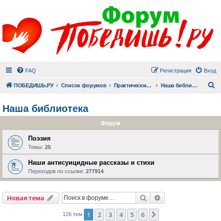
FAQ
Регистрация
Вход
П
ПОБЕДИШЬ.РУ
Список форумов
Практический раздел
Наша библиотека
Наша библиотека
Форум
Поэзия
Темы:
25
Наши антисуицидные рассказы и стихи
Переходов по ссылке:
277914
Поиск
Расширенный пои
Новая тема
1
2
3
4
5
6
След.
126 тем