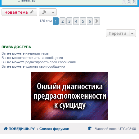
Ответы:
26
1
2
3
Новая тема
1
2
3
4
5
6
След.
126 тем
Перейти
ПРАВА ДОСТУПА
Вы
не можете
начинать темы
Вы
не можете
отвечать на сообщения
Вы
не можете
редактировать свои сообщения
Вы
не можете
удалять свои сообщения
ПОБЕДИШЬ.РУ
Список форумов
Часовой пояс:
UTC+03:00