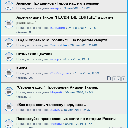
Алексей Пряшников - Герой нашего времени
Последнее сообщение
ветер
«
09 июн 2015, 12:02
Архимандрит Тихон "НЕСВЯТЫЕ СВЯТЫЕ" и другие
рассказы."
Последнее сообщение
Юлиания
«
24 фев 2015, 17:15
Ответы:
9
В ад и обратно: М.Роолингз. "За порогом смерти"
Последнее сообщение
Swetushka
«
26 янв 2015, 23:40
Оптинский цветник
Последнее сообщение
ветер
«
26 ноя 2014, 13:51
Книги
Последнее сообщение
Свободный
«
27 сен 2014, 11:23
Ответы:
23
1
2
3
"Страна чудес " Протоиерей Андрей Ткачев.
Последнее сообщение
Миртеб
«
25 июл 2014, 17:56
Ответы:
1
«Все перенесть человеку надо, все»..
Последнее сообщение
AlajaK
«
10 июл 2014, 08:37
Посоветуйте православные книги по истории России
Последнее сообщение
fransua
«
03 июл 2014, 11:32