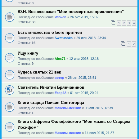
Ответы:
8
Ю.Н. Вознесенская "Мои посмертные приключения"
Последнее сообщение
Varwen
«
26 окт 2019, 15:02
Ответы:
38
1
2
3
4
Есть множество о Боге притчей
Последнее сообщение
Swetushka
«
29 июн 2018, 23:34
Ответы:
16
1
2
Ищу книгу
Последнее сообщение
Alex71
«
12 июл 2016, 12:16
Ответы:
9
Чудеса святых 21 век
Последнее сообщение
ветер
«
26 окт 2015, 23:51
Святитель Игнатий Брянчанинов
Последнее сообщение
Егор68
«
01 окт 2015, 20:24
Книги старца Паисия Святогорца
Последнее сообщение
Максим-лесник
«
03 авг 2015, 18:39
Ответы:
1
Книга о.Ефрема Филофейского "Моя жизнь со Старцем
Иосифом"
Последнее сообщение
Максим-лесник
«
14 июл 2015, 21:37