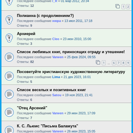
Последнее сообщение
l_R
«
01 мар 2012, 20:34
Ответы:
12
1
2
Полианна (с продолжением?)
Последнее сообщение
нюра
«
13 июл 2011, 17:18
Ответы:
9
Архиерей
Последнее сообщение
Cleo
«
23 июн 2010, 15:00
Ответы:
3
Список любимых книг, приносящих отраду и утешение!
Последнее сообщение
Varwen
«
25 фев 2024, 09:55
Ответы:
82
1
6
7
8
9
…
Посоветуйте христианскую художественную литературу
Последнее сообщение
Lima
«
21 дек 2023, 16:01
Ответы:
5
Список веселых и позитивных книг
Последнее сообщение
Satou
«
19 ноя 2023, 21:41
Ответы:
6
"Отец Арсений"
Последнее сообщение
Varwen
«
29 июн 2023, 17:09
Ответы:
7
К. С. Льюис "Письма Баламута"
Последнее сообщение
Varwen
«
26 июн 2023, 15:05