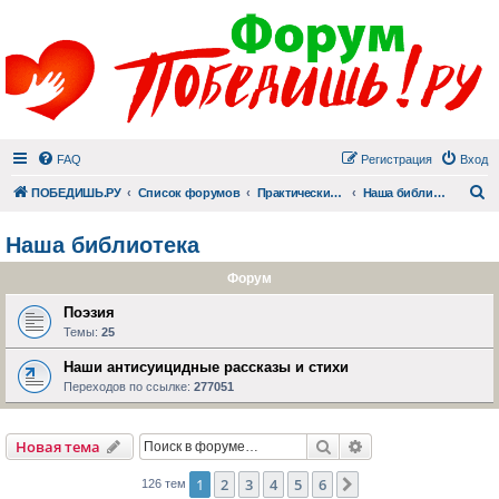
FAQ
Регистрация
Вход
П
ПОБЕДИШЬ.РУ
Список форумов
Практический раздел
Наша библиотека
Наша библиотека
Форум
Поэзия
Темы:
25
Наши антисуицидные рассказы и стихи
Переходов по ссылке:
277051
Поиск
Расширенный пои
Новая тема
1
2
3
4
5
6
След.
126 тем