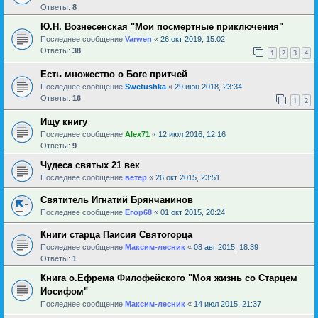
Ответы:
8
Ю.Н. Вознесенская "Мои посмертные приключения"
Последнее сообщение
Varwen
«
26 окт 2019, 15:02
Ответы:
38
1
2
3
4
Есть множество о Боге притчей
Последнее сообщение
Swetushka
«
29 июн 2018, 23:34
Ответы:
16
1
2
Ищу книгу
Последнее сообщение
Alex71
«
12 июл 2016, 12:16
Ответы:
9
Чудеса святых 21 век
Последнее сообщение
ветер
«
26 окт 2015, 23:51
Святитель Игнатий Брянчанинов
Последнее сообщение
Егор68
«
01 окт 2015, 20:24
Книги старца Паисия Святогорца
Последнее сообщение
Максим-лесник
«
03 авг 2015, 18:39
Ответы:
1
Книга о.Ефрема Филофейского "Моя жизнь со Старцем
Иосифом"
Последнее сообщение
Максим-лесник
«
14 июл 2015, 21:37