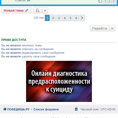
Ответы:
26
1
2
3
Новая тема
1
2
3
4
5
6
След.
126 тем
Перейти
ПРАВА ДОСТУПА
Вы
не можете
начинать темы
Вы
не можете
отвечать на сообщения
Вы
не можете
редактировать свои сообщения
Вы
не можете
удалять свои сообщения
ПОБЕДИШЬ.РУ
Список форумов
Часовой пояс:
UTC+03:00