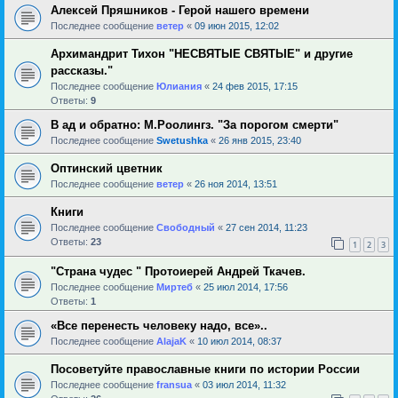
Алексей Пряшников - Герой нашего времени
Последнее сообщение
ветер
«
09 июн 2015, 12:02
Архимандрит Тихон "НЕСВЯТЫЕ СВЯТЫЕ" и другие
рассказы."
Последнее сообщение
Юлиания
«
24 фев 2015, 17:15
Ответы:
9
В ад и обратно: М.Роолингз. "За порогом смерти"
Последнее сообщение
Swetushka
«
26 янв 2015, 23:40
Оптинский цветник
Последнее сообщение
ветер
«
26 ноя 2014, 13:51
Книги
Последнее сообщение
Свободный
«
27 сен 2014, 11:23
Ответы:
23
1
2
3
"Страна чудес " Протоиерей Андрей Ткачев.
Последнее сообщение
Миртеб
«
25 июл 2014, 17:56
Ответы:
1
«Все перенесть человеку надо, все»..
Последнее сообщение
AlajaK
«
10 июл 2014, 08:37
Посоветуйте православные книги по истории России
Последнее сообщение
fransua
«
03 июл 2014, 11:32