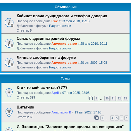
Объявления
Кабинет врача суицидолога и телефон доверия
Последнее сообщение
Ewe
«
23 фев 2018, 15:18
Добавлено в форуме
Радость жизни
Ответы:
5
Связь с администрацией форума
Последнее сообщение
Администратор
«
28 апр 2010, 10:11
Добавлено в форуме
Радость жизни
Личные сообщения на форуме
Последнее сообщение
Администратор
«
20 окт 2009, 15:08
Добавлено в форуме
Радость жизни
Темы
Кто что сейчас читает????
Последнее сообщение
April
«
07 янв 2025, 22:05
Ответы:
329
1
30
31
32
33
…
Цитатник
Последнее сообщение
Анастасия К
«
19 авг 2022, 17:10
Ответы:
66
1
4
5
6
7
…
И. Экономцев. "Записки провинциального священника"