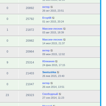
ветер
0
20892
26 окт 2015, 23:51
Егор68
0
25792
01 окт 2015, 20:24
Максим-лесник
1
21872
03 авг 2015, 18:39
Максим-лесник
0
20982
14 июл 2015, 21:37
ветер
0
20964
09 июн 2015, 12:02
Юлиания
9
25314
24 фев 2015, 17:15
Swetushka
0
21403
26 янв 2015, 23:40
ветер
0
21047
26 ноя 2014, 13:51
Свободный
23
29323
27 сен 2014, 11:23