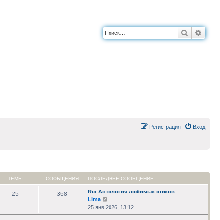
Поиск
Расш
Регистрация
Вход
ТЕМЫ
СООБЩЕНИЯ
ПОСЛЕДНЕЕ СООБЩЕНИЕ
Re: Антология любимых стихов
25
368
Перейти
Lima
к
25 янв 2026, 13:12
последнему