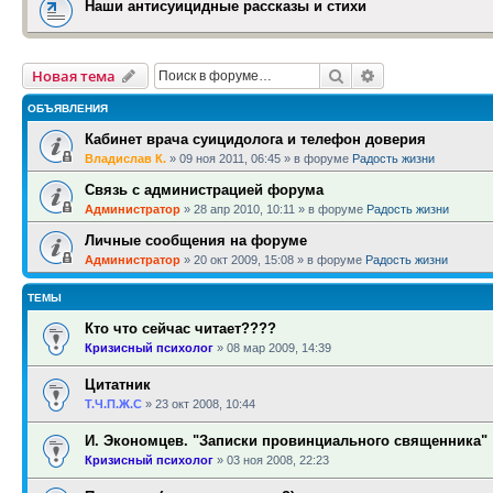
Наши антисуицидные рассказы и стихи
Поиск
Расширенный п
Новая тема
ОБЪЯВЛЕНИЯ
Кабинет врача суицидолога и телефон доверия
Владислав К.
»
09 ноя 2011, 06:45
» в форуме
Радость жизни
Связь с администрацией форума
Администратор
»
28 апр 2010, 10:11
» в форуме
Радость жизни
Личные сообщения на форуме
Администратор
»
20 окт 2009, 15:08
» в форуме
Радость жизни
ТЕМЫ
Кто что сейчас читает????
Кризисный психолог
»
08 мар 2009, 14:39
Цитатник
Т.Ч.П.Ж.С
»
23 окт 2008, 10:44
И. Экономцев. "Записки провинциального священника"
Кризисный психолог
»
03 ноя 2008, 22:23