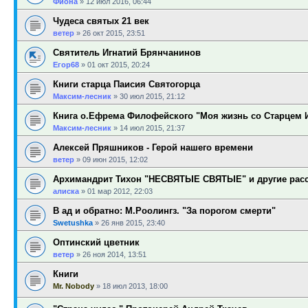
Фиона
»
12 июл 2016, 06:44
Чудеса святых 21 век
ветер
»
26 окт 2015, 23:51
Святитель Игнатий Брянчанинов
Егор68
»
01 окт 2015, 20:24
Книги старца Паисия Святогорца
Максим-лесник
»
30 июл 2015, 21:12
Книга о.Ефрема Филофейского "Моя жизнь со Старцем
Максим-лесник
»
14 июл 2015, 21:37
Алексей Пряшников - Герой нашего времени
ветер
»
09 июн 2015, 12:02
Архимандрит Тихон "НЕСВЯТЫЕ СВЯТЫЕ" и другие расс
алиска
»
01 мар 2012, 22:03
В ад и обратно: М.Роолингз. "За порогом смерти"
Swetushka
»
26 янв 2015, 23:40
Оптинский цветник
ветер
»
26 ноя 2014, 13:51
Книги
Mr. Nobody
»
18 июл 2013, 18:00