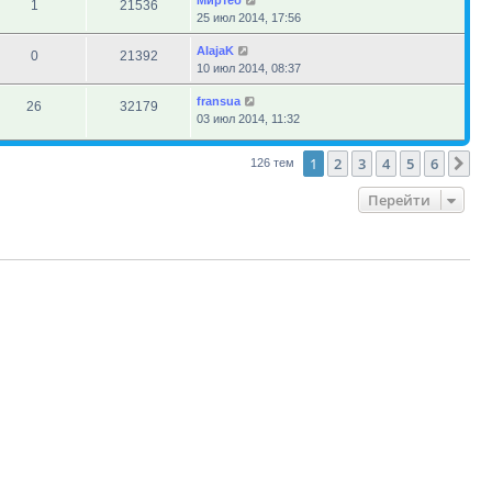
Миртеб
1
21536
25 июл 2014, 17:56
AlajaK
0
21392
10 июл 2014, 08:37
fransua
26
32179
03 июл 2014, 11:32
1
2
3
4
5
6
Сл
126 тем
Перейти