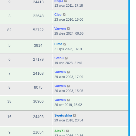
нюра
9
24413
13 июл 2011, 17:18
Cleo
3
22648
23 июн 2010, 15:00
Varwen
82
52722
25 фев 2024, 09:55
Lima
5
3914
21 дек 2023, 16:01
Satou
6
27179
19 ноя 2023, 21:41
Varwen
7
24108
29 июн 2023, 17:09
Varwen
8
8075
26 июн 2023, 15:05
Varwen
38
36906
26 окт 2019, 15:02
Swetushka
16
24493
29 июн 2018, 23:34
Alex71
9
21054
12 июл 2016, 12:16