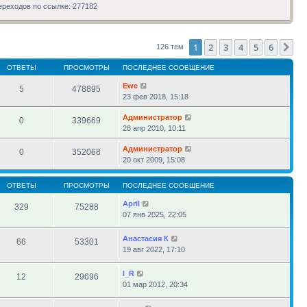
сообщению
ереходов по ссылке: 277182
1
2
3
4
5
6
Сл
126 тем
ОТВЕТЫ
ПРОСМОТРЫ
ПОСЛЕДНЕЕ СООБЩЕНИЕ
Ewe
5
478895
23 фев 2018, 15:18
Администратор
0
339669
28 апр 2010, 10:11
Администратор
0
352068
20 окт 2009, 15:08
ОТВЕТЫ
ПРОСМОТРЫ
ПОСЛЕДНЕЕ СООБЩЕНИЕ
April
329
75288
07 янв 2025, 22:05
Анастасия К
66
53301
19 авг 2022, 17:10
l_R
12
29696
01 мар 2012, 20:34