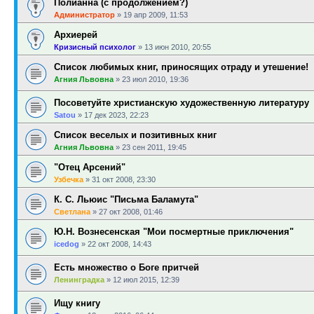
Полианна (с продолжением?)
Администратор
»
19 апр 2009, 11:53
Архиерей
Кризисный психолог
»
13 июн 2010, 20:55
Список любимых книг, приносящих отраду и утешение!
Агния Львовна
»
23 июл 2010, 19:36
Посоветуйте христианскую художественную литературу
Satou
»
17 дек 2023, 22:23
Список веселых и позитивных книг
Агния Львовна
»
23 сен 2011, 19:45
"Отец Арсений"
Узбечка
»
31 окт 2008, 23:30
К. С. Льюис "Письма Баламута"
Светлана
»
27 окт 2008, 01:46
Ю.Н. Вознесенская "Мои посмертные приключения"
icedog
»
22 окт 2008, 14:43
Есть множество о Боге притчей
Ленинградка
»
12 июл 2015, 12:39
Ищу книгу