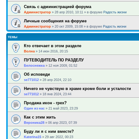
Связь с администрацией форума
Администратор
»
28 апр 2010, 10:11
» в форуме
Радость жизни
Личные сообщения на форуме
Администратор
»
20 окт 2009, 15:08
» в форуме
Радость жизни
ТЕМЫ
Кто отвечает в этом разделе
Волна
»
14 июн 2016, 20:15
ПУТЕВОДИТЕЛЬ ПО РАЗДЕЛУ
Белоснежка
»
12 ноя 2009, 01:52
Об исповеди
se771012
»
28 апр 2024, 22:10
Ничего не чувствую в храме кроме боли и усталости
se771012
»
18 янв 2024, 23:44
Продажа икон - грех?
Один из нас
»
21 май 2023, 23:29
Как с этим жить
Вероника28
»
06 апр 2023, 07:39
Буду ли я с ним вместе?
Katerina15
»
29 авг 2022, 00:23