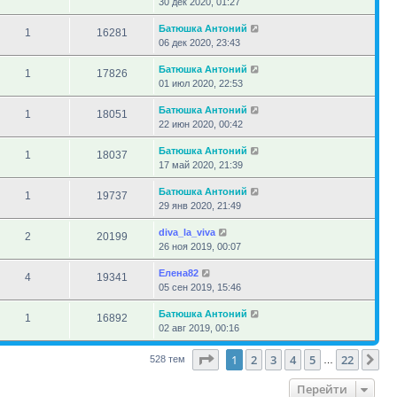
30 дек 2020, 01:27
Батюшка Антоний
1
16281
06 дек 2020, 23:43
Батюшка Антоний
1
17826
01 июл 2020, 22:53
Батюшка Антоний
1
18051
22 июн 2020, 00:42
Батюшка Антоний
1
18037
17 май 2020, 21:39
Батюшка Антоний
1
19737
29 янв 2020, 21:49
diva_la_viva
2
20199
26 ноя 2019, 00:07
Елена82
4
19341
05 сен 2019, 15:46
Батюшка Антоний
1
16892
02 авг 2019, 00:16
Страница
1
из
22
1
2
3
4
5
22
Сл
528 тем
…
Перейти