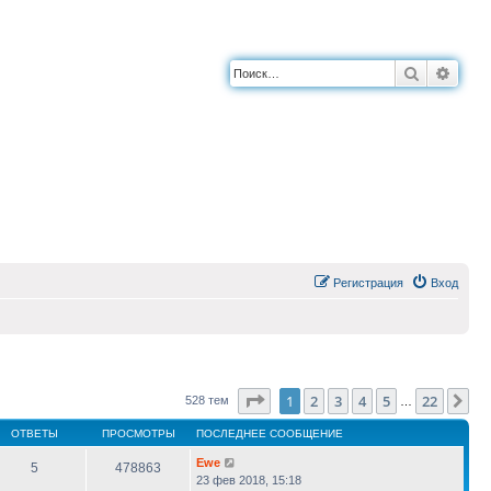
Поиск
Расш
Регистрация
Вход
Страница
1
из
22
1
2
3
4
5
22
Сл
528 тем
…
ОТВЕТЫ
ПРОСМОТРЫ
ПОСЛЕДНЕЕ СООБЩЕНИЕ
Ewe
5
478863
23 фев 2018, 15:18