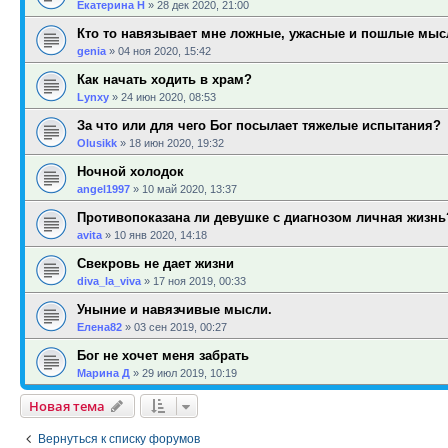
Екатерина Н
»
28 дек 2020, 21:00
Кто то навязывает мне ложные, ужасные и пошлые мыс
genia
»
04 ноя 2020, 15:42
Как начать ходить в храм?
Lynxy
»
24 июн 2020, 08:53
За что или для чего Бог посылает тяжелые испытания?
Olusikk
»
18 июн 2020, 19:32
Ночной холодок
angel1997
»
10 май 2020, 13:37
Противопоказана ли девушке с диагнозом личная жизнь
avita
»
10 янв 2020, 14:18
Свекровь не дает жизни
diva_la_viva
»
17 ноя 2019, 00:33
Уныние и навязчивые мысли.
Елена82
»
03 сен 2019, 00:27
Бог не хочет меня забрать
Марина Д
»
29 июл 2019, 10:19
Новая тема
Вернуться к списку форумов