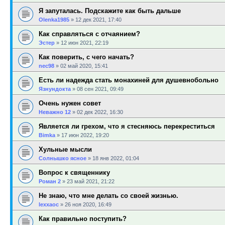
Я запуталась. Подскажите как быть дальше
Olenka1985
»
12 дек 2021, 17:40
Как справляться с отчаянием?
Эстер
»
12 июн 2021, 22:19
Как поверить, с чего начать?
nec98
»
02 май 2020, 15:41
Есть ли надежда стать монахиней для душевнобольно
Язнундокта
»
08 сен 2021, 09:49
Очень нужен совет
Неважно 12
»
02 дек 2022, 16:30
Является ли грехом, что я стесняюсь перекреститься
Bimka
»
17 июн 2022, 19:20
Хульные мысли
Солнышко ясное
»
18 янв 2022, 01:04
Вопрос к священнику
Роман 2
»
23 май 2021, 21:22
Не знаю, что мне делать со своей жизнью.
lexxaoc
»
26 ноя 2020, 16:49
Как правильно поступить?