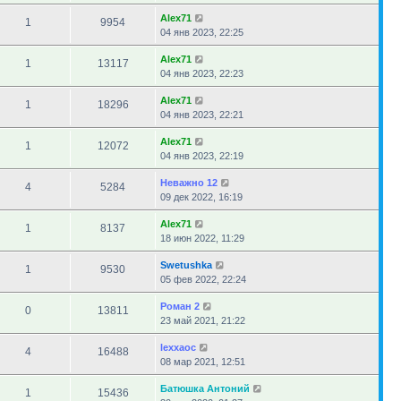
Alex71
1
9954
04 янв 2023, 22:25
Alex71
1
13117
04 янв 2023, 22:23
Alex71
1
18296
04 янв 2023, 22:21
Alex71
1
12072
04 янв 2023, 22:19
Неважно 12
4
5284
09 дек 2022, 16:19
Alex71
1
8137
18 июн 2022, 11:29
Swetushka
1
9530
05 фев 2022, 22:24
Роман 2
0
13811
23 май 2021, 21:22
lexxaoc
4
16488
08 мар 2021, 12:51
Батюшка Антоний
1
15436