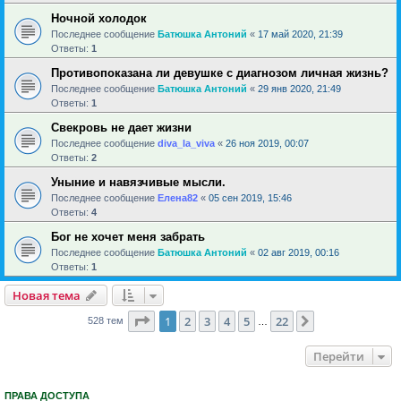
Ночной холодок
Последнее сообщение
Батюшка Антоний
«
17 май 2020, 21:39
Ответы:
1
Противопоказана ли девушке с диагнозом личная жизнь?
Последнее сообщение
Батюшка Антоний
«
29 янв 2020, 21:49
Ответы:
1
Свекровь не дает жизни
Последнее сообщение
diva_la_viva
«
26 ноя 2019, 00:07
Ответы:
2
Уныние и навязчивые мысли.
Последнее сообщение
Елена82
«
05 сен 2019, 15:46
Ответы:
4
Бог не хочет меня забрать
Последнее сообщение
Батюшка Антоний
«
02 авг 2019, 00:16
Ответы:
1
Новая тема
Страница
1
из
22
1
2
3
4
5
22
След.
528 тем
…
Перейти
ПРАВА ДОСТУПА