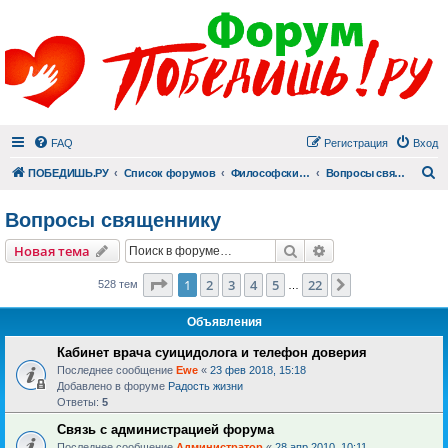
FAQ
Регистрация
Вход
П
ПОБЕДИШЬ.РУ
Список форумов
Философский раздел
Вопросы священнику
Вопросы священнику
Поиск
Расширенный пои
Новая тема
Страница
1
из
22
1
2
3
4
5
22
След.
528 тем
…
Объявления
Кабинет врача суицидолога и телефон доверия
Последнее сообщение
Ewe
«
23 фев 2018, 15:18
Добавлено в форуме
Радость жизни
Ответы:
5
Связь с администрацией форума
Последнее сообщение
Администратор
«
28 апр 2010, 10:11