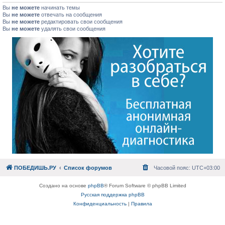
Вы
не можете
начинать темы
Вы
не можете
отвечать на сообщения
Вы
не можете
редактировать свои сообщения
Вы
не можете
удалять свои сообщения
ПОБЕДИШЬ.РУ
Список форумов
Часовой пояс:
UTC+03:00
Создано на основе
phpBB
® Forum Software © phpBB Limited
Русская поддержка phpBB
Конфиденциальность
|
Правила