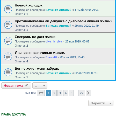
Ночной холодок
Последнее сообщение
Батюшка Антоний
«
17 май 2020, 21:39
Ответы:
1
Противопоказана ли девушке с диагнозом личная жизнь?
Последнее сообщение
Батюшка Антоний
«
29 янв 2020, 21:49
Ответы:
1
Свекровь не дает жизни
Последнее сообщение
diva_la_viva
«
26 ноя 2019, 00:07
Ответы:
2
Уныние и навязчивые мысли.
Последнее сообщение
Елена82
«
05 сен 2019, 15:46
Ответы:
4
Бог не хочет меня забрать
Последнее сообщение
Батюшка Антоний
«
02 авг 2019, 00:16
Ответы:
1
Новая тема
Страница
1
из
22
1
2
3
4
5
22
След.
528 тем
…
Перейти
ПРАВА ДОСТУПА