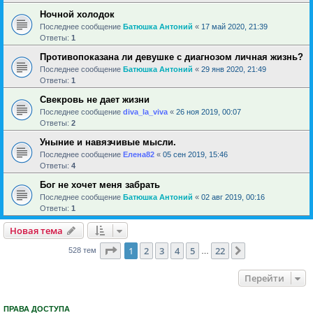
Ночной холодок
Последнее сообщение
Батюшка Антоний
«
17 май 2020, 21:39
Ответы:
1
Противопоказана ли девушке с диагнозом личная жизнь?
Последнее сообщение
Батюшка Антоний
«
29 янв 2020, 21:49
Ответы:
1
Свекровь не дает жизни
Последнее сообщение
diva_la_viva
«
26 ноя 2019, 00:07
Ответы:
2
Уныние и навязчивые мысли.
Последнее сообщение
Елена82
«
05 сен 2019, 15:46
Ответы:
4
Бог не хочет меня забрать
Последнее сообщение
Батюшка Антоний
«
02 авг 2019, 00:16
Ответы:
1
Новая тема
Страница
1
из
22
1
2
3
4
5
22
След.
528 тем
…
Перейти
ПРАВА ДОСТУПА