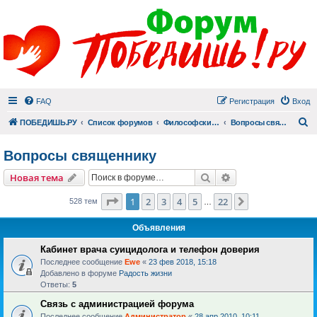
FAQ
Регистрация
Вход
П
ПОБЕДИШЬ.РУ
Список форумов
Философский раздел
Вопросы священнику
Вопросы священнику
Поиск
Расширенный пои
Новая тема
Страница
1
из
22
1
2
3
4
5
22
След.
528 тем
…
Объявления
Кабинет врача суицидолога и телефон доверия
Последнее сообщение
Ewe
«
23 фев 2018, 15:18
Добавлено в форуме
Радость жизни
Ответы:
5
Связь с администрацией форума
Последнее сообщение
Администратор
«
28 апр 2010, 10:11