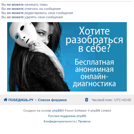
Вы
не можете
начинать темы
Вы
не можете
отвечать на сообщения
Вы
не можете
редактировать свои сообщения
Вы
не можете
удалять свои сообщения
ПОБЕДИШЬ.РУ
Список форумов
Часовой пояс:
UTC+03:00
Создано на основе
phpBB
® Forum Software © phpBB Limited
Русская поддержка phpBB
Конфиденциальность
|
Правила