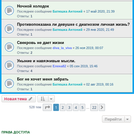
Ночной холодок
Последнее сообщение
Батюшка Антоний
«
17 май 2020, 21:39
Ответы:
1
Противопоказана ли девушке с диагнозом личная жизнь?
Последнее сообщение
Батюшка Антоний
«
29 янв 2020, 21:49
Ответы:
1
Свекровь не дает жизни
Последнее сообщение
diva_la_viva
«
26 ноя 2019, 00:07
Ответы:
2
Уныние и навязчивые мысли.
Последнее сообщение
Елена82
«
05 сен 2019, 15:46
Ответы:
4
Бог не хочет меня забрать
Последнее сообщение
Батюшка Антоний
«
02 авг 2019, 00:16
Ответы:
1
Новая тема
Страница
1
из
22
1
2
3
4
5
22
След.
528 тем
…
Перейти
ПРАВА ДОСТУПА