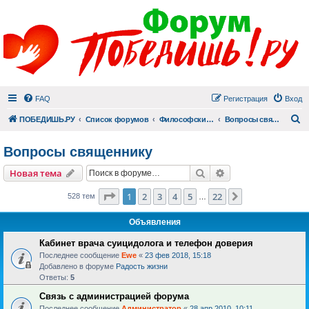
FAQ
Регистрация
Вход
П
ПОБЕДИШЬ.РУ
Список форумов
Философский раздел
Вопросы священнику
Вопросы священнику
Поиск
Расширенный пои
Новая тема
Страница
1
из
22
1
2
3
4
5
22
След.
528 тем
…
Объявления
Кабинет врача суицидолога и телефон доверия
Последнее сообщение
Ewe
«
23 фев 2018, 15:18
Добавлено в форуме
Радость жизни
Ответы:
5
Связь с администрацией форума
Последнее сообщение
Администратор
«
28 апр 2010, 10:11