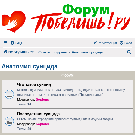
FAQ
Регистрация
Вход
П
ПОБЕДИШЬ.РУ
Список форумов
Анатомия суицида
Анатомия суицида
Форум
Что такое суицид
Мотивы суицида, романтика суицида, традиции стран в отношении су, о
причинах, о том, кто толкает на суицид (Премодерация)
Модератор:
Sopiens
Темы:
14
Последствия суицида
О том, какие страдания приносит суицид нам и другим людям
Модератор:
Sopiens
Темы:
49