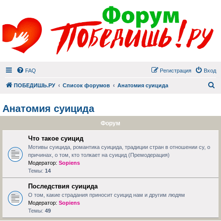
FAQ
Регистрация
Вход
П
ПОБЕДИШЬ.РУ
Список форумов
Анатомия суицида
Анатомия суицида
Форум
Что такое суицид
Мотивы суицида, романтика суицида, традиции стран в отношении су, о
причинах, о том, кто толкает на суицид (Премодерация)
Модератор:
Sopiens
Темы:
14
Последствия суицида
О том, какие страдания приносит суицид нам и другим людям
Модератор:
Sopiens
Темы:
49