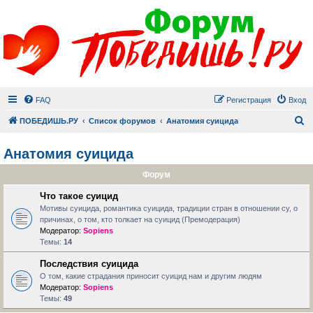
FAQ
Регистрация
Вход
П
ПОБЕДИШЬ.РУ
Список форумов
Анатомия суицида
Анатомия суицида
Форум
Что такое суицид
Мотивы суицида, романтика суицида, традиции стран в отношении су, о
причинах, о том, кто толкает на суицид (Премодерация)
Модератор:
Sopiens
Темы:
14
Последствия суицида
О том, какие страдания приносит суицид нам и другим людям
Модератор:
Sopiens
Темы:
49