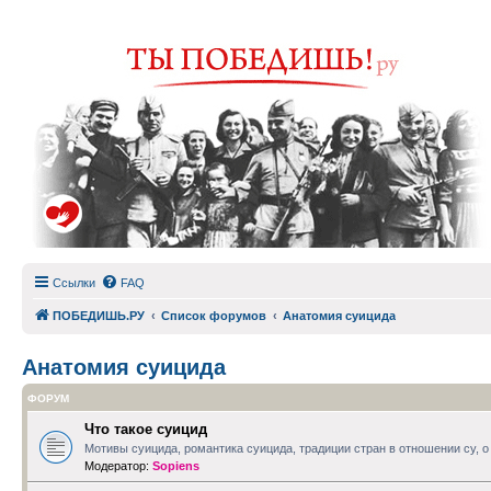
Ссылки
FAQ
ПОБЕДИШЬ.РУ
Список форумов
Анатомия суицида
Анатомия суицида
ФОРУМ
Что такое суицид
Мотивы суицида, романтика суицида, традиции стран в отношении су, о 
Модератор:
Sopiens