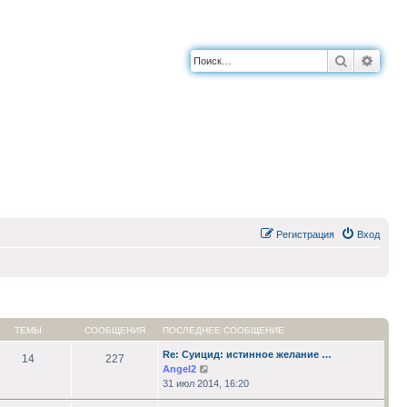
Поиск
Расш
Регистрация
Вход
ТЕМЫ
СООБЩЕНИЯ
ПОСЛЕДНЕЕ СООБЩЕНИЕ
Re: Суицид: истинное желание …
14
227
Перейти
Angel2
к
31 июл 2014, 16:20
последнему