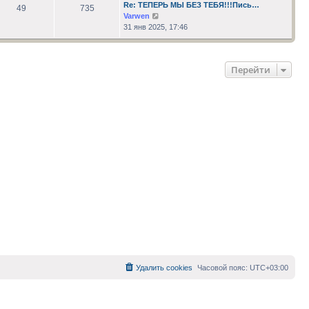
сообщению
Re: ТЕПЕРЬ МЫ БЕЗ ТЕБЯ!!!Пись…
49
735
Перейти
Varwen
к
31 янв 2025, 17:46
последнему
сообщению
Перейти
Удалить cookies
Часовой пояс:
UTC+03:00