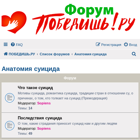
FAQ
Регистрация
Вход
П
ПОБЕДИШЬ.РУ
Список форумов
Анатомия суицида
Анатомия суицида
Форум
Что такое суицид
Мотивы суицида, романтика суицида, традиции стран в отношении су, о
причинах, о том, кто толкает на суицид (Премодерация)
Модератор:
Sopiens
Темы:
14
Последствия суицида
О том, какие страдания приносит суицид нам и другим людям
Модератор:
Sopiens
Темы:
49