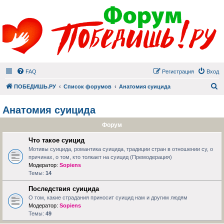
FAQ
Регистрация
Вход
П
ПОБЕДИШЬ.РУ
Список форумов
Анатомия суицида
Анатомия суицида
Форум
Что такое суицид
Мотивы суицида, романтика суицида, традиции стран в отношении су, о
причинах, о том, кто толкает на суицид (Премодерация)
Модератор:
Sopiens
Темы:
14
Последствия суицида
О том, какие страдания приносит суицид нам и другим людям
Модератор:
Sopiens
Темы:
49