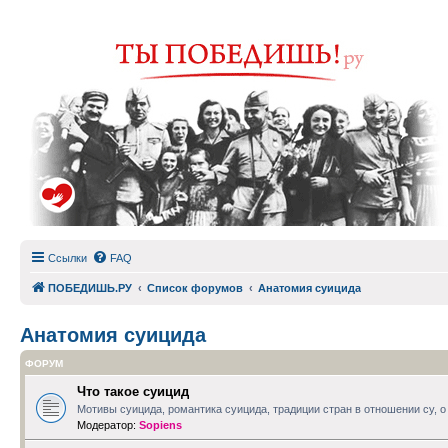
Ссылки
FAQ
ПОБЕДИШЬ.РУ
Список форумов
Анатомия суицида
Анатомия суицида
ФОРУМ
Что такое суицид
Мотивы суицида, романтика суицида, традиции стран в отношении су, о 
Модератор:
Sopiens