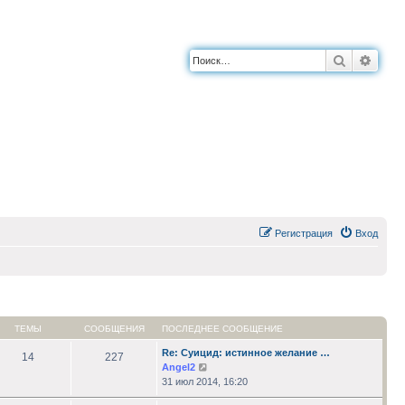
Поиск
Расш
Регистрация
Вход
ТЕМЫ
СООБЩЕНИЯ
ПОСЛЕДНЕЕ СООБЩЕНИЕ
Re: Суицид: истинное желание …
14
227
Перейти
Angel2
к
31 июл 2014, 16:20
последнему