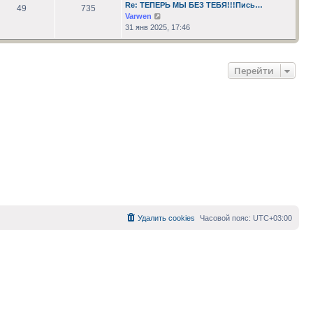
сообщению
Re: ТЕПЕРЬ МЫ БЕЗ ТЕБЯ!!!Пись…
49
735
Перейти
Varwen
к
31 янв 2025, 17:46
последнему
сообщению
Перейти
Удалить cookies
Часовой пояс:
UTC+03:00