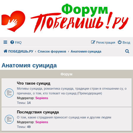
FAQ
Регистрация
Вход
П
ПОБЕДИШЬ.РУ
Список форумов
Анатомия суицида
Анатомия суицида
Форум
Что такое суицид
Мотивы суицида, романтика суицида, традиции стран в отношении су, о
причинах, о том, кто толкает на суицид (Премодерация)
Модератор:
Sopiens
Темы:
14
Последствия суицида
О том, какие страдания приносит суицид нам и другим людям
Модератор:
Sopiens
Темы:
49