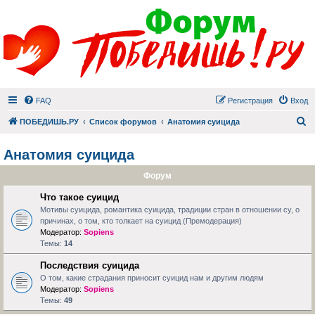
FAQ
Регистрация
Вход
П
ПОБЕДИШЬ.РУ
Список форумов
Анатомия суицида
Анатомия суицида
Форум
Что такое суицид
Мотивы суицида, романтика суицида, традиции стран в отношении су, о
причинах, о том, кто толкает на суицид (Премодерация)
Модератор:
Sopiens
Темы:
14
Последствия суицида
О том, какие страдания приносит суицид нам и другим людям
Модератор:
Sopiens
Темы:
49