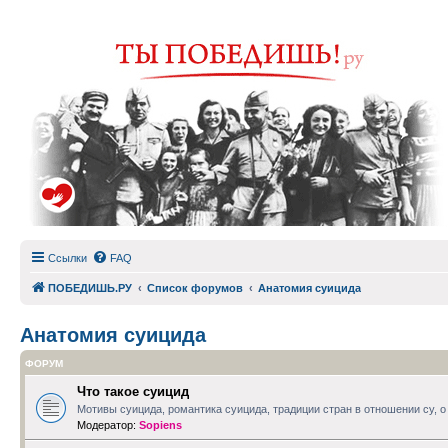
Ссылки
FAQ
ПОБЕДИШЬ.РУ
Список форумов
Анатомия суицида
Анатомия суицида
ФОРУМ
Что такое суицид
Мотивы суицида, романтика суицида, традиции стран в отношении су, о 
Модератор:
Sopiens