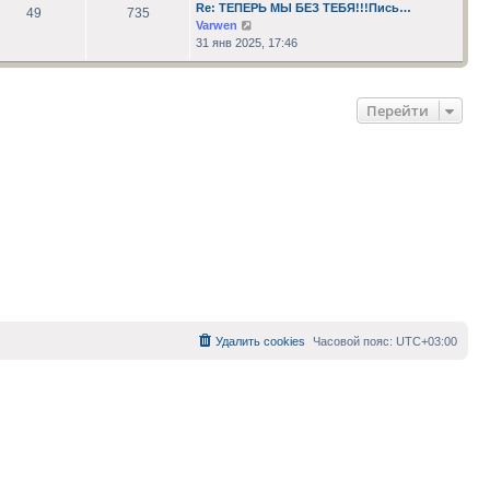
сообщению
Re: ТЕПЕРЬ МЫ БЕЗ ТЕБЯ!!!Пись…
49
735
Перейти
Varwen
к
31 янв 2025, 17:46
последнему
сообщению
Перейти
Удалить cookies
Часовой пояс:
UTC+03:00