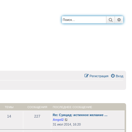
Поиск
Расш
Регистрация
Вход
ТЕМЫ
СООБЩЕНИЯ
ПОСЛЕДНЕЕ СООБЩЕНИЕ
Re: Суицид: истинное желание …
14
227
Перейти
Angel2
к
31 июл 2014, 16:20
последнему