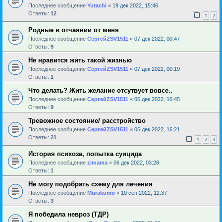
Последнее сообщение
Yutachi
«
19 дек 2022, 15:46
Ответы:
12
1
2
Родные в отчаянии от меня
Последнее сообщение
СергейZSV1511
«
07 дек 2022, 00:47
Ответы:
9
Не нравится жить такой жизнью
Последнее сообщение
СергейZSV1511
«
07 дек 2022, 00:19
Ответы:
1
Что делать? Жить желание отсутвует вовсе..
Последнее сообщение
СергейZSV1511
«
06 дек 2022, 16:45
Ответы:
9
Тревожное состояние/ расстройство
Последнее сообщение
СергейZSV1511
«
06 дек 2022, 16:21
Ответы:
21
1
2
3
История психоза, попытка суицида
Последнее сообщение
zimama
«
06 дек 2022, 03:28
Ответы:
1
Не могу подобрать схему для лечения
Последнее сообщение
Murakumo
«
10 сен 2022, 12:37
Ответы:
3
Я победила невроз (ТДР)