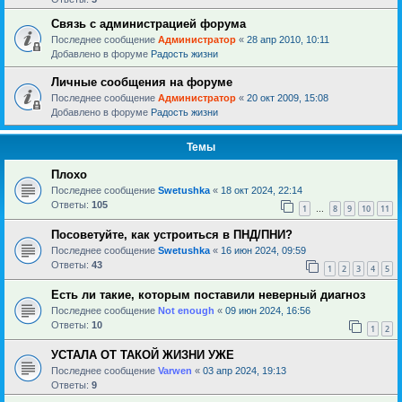
Связь с администрацией форума
Последнее сообщение
Администратор
«
28 апр 2010, 10:11
Добавлено в форуме
Радость жизни
Личные сообщения на форуме
Последнее сообщение
Администратор
«
20 окт 2009, 15:08
Добавлено в форуме
Радость жизни
Темы
Плохо
Последнее сообщение
Swetushka
«
18 окт 2024, 22:14
Ответы:
105
1
8
9
10
11
…
Посоветуйте, как устроиться в ПНД/ПНИ?
Последнее сообщение
Swetushka
«
16 июн 2024, 09:59
Ответы:
43
1
2
3
4
5
Есть ли такие, которым поставили неверный диагноз
Последнее сообщение
Not enough
«
09 июн 2024, 16:56
Ответы:
10
1
2
УСТАЛА ОТ ТАКОЙ ЖИЗНИ УЖЕ
Последнее сообщение
Varwen
«
03 апр 2024, 19:13
Ответы:
9