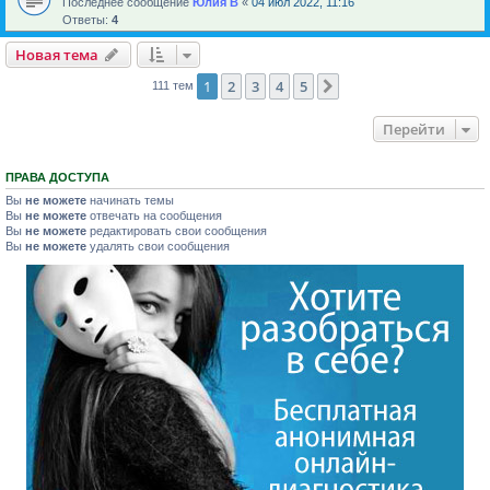
Последнее сообщение
Юлия В
«
04 июл 2022, 11:16
Ответы:
4
Новая тема
1
2
3
4
5
След.
111 тем
Перейти
ПРАВА ДОСТУПА
Вы
не можете
начинать темы
Вы
не можете
отвечать на сообщения
Вы
не можете
редактировать свои сообщения
Вы
не можете
удалять свои сообщения