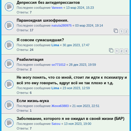
Депрессия без антидепрессантов
Последнее сообщение
Varwen
«
13 мар 2024, 15:23
Ответы:
7
Параноидная шизофрения.
Последнее сообщение
natula280975
«
03 мар 2024, 19:14
Ответы:
17
1
2
Я совсем сумасшедшая?
Последнее сообщение
Lima
«
30 дек 2023, 17:47
Ответы:
24
1
2
3
Реабилитация
Последнее сообщение
se771012
«
28 дек 2023, 19:59
Ответы:
2
Не могу понять, что со мной, стоит ли идти к психиатру и
всё это ему говорить, вдруг всё не так плохо и т.д.
Последнее сообщение
Lima
«
23 ноя 2023, 12:59
Ответы:
6
Если жизнь-мука
Последнее сообщение
Женя63883
«
21 ноя 2023, 22:51
Ответы:
1
Заболевание, которого я не ожидал в своей жизни (БАР)
Последнее сообщение
Satou
«
13 ноя 2023, 19:00
Ответы:
7