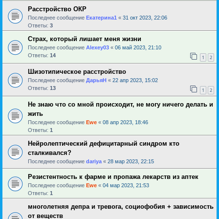
Расстройство ОКР
Последнее сообщение
Екатерина1
«
31 окт 2023, 22:06
Ответы:
3
Страх, который лишает меня жизни
Последнее сообщение
Alexey03
«
06 май 2023, 21:10
Ответы:
14
1
2
Шизотипическое расстройство
Последнее сообщение
ДарьяН
«
22 апр 2023, 15:02
Ответы:
13
1
2
Не знаю что со мной происходит, не могу ничего делать и
жить
Последнее сообщение
Ewe
«
08 апр 2023, 18:46
Ответы:
1
Нейролептический дефицитарный синдром кто
сталкивался?
Последнее сообщение
dariya
«
28 мар 2023, 22:15
Резистентность к фарме и пропажа лекарств из аптек
Последнее сообщение
Ewe
«
04 мар 2023, 21:53
Ответы:
1
многолетняя депра и тревога, социофобия + зависимость
от веществ