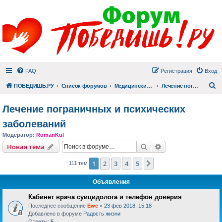
FAQ
Регистрация
Вход
П
ПОБЕДИШЬ.РУ
Список форумов
Медицинский раздел
Лечение пограничных и психических заболеваний
Лечение пограничных и психических
заболеваний
Модератор:
RomanKul
Поиск
Расширенный пои
Новая тема
1
2
3
4
5
След.
111 тем
Объявления
Кабинет врача суицидолога и телефон доверия
Последнее сообщение
Ewe
«
23 фев 2018, 15:18
Добавлено в форуме
Радость жизни
Ответы:
5