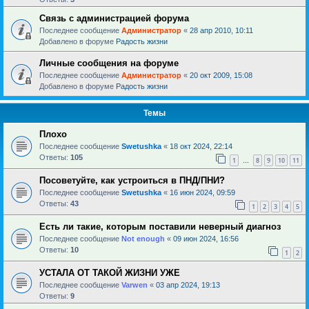
Связь с администрацией форума
Последнее сообщение
Администратор
«
28 апр 2010, 10:11
Добавлено в форуме
Радость жизни
Личные сообщения на форуме
Последнее сообщение
Администратор
«
20 окт 2009, 15:08
Добавлено в форуме
Радость жизни
Темы
Плохо
Последнее сообщение
Swetushka
«
18 окт 2024, 22:14
Ответы:
105
1
8
9
10
11
…
Посоветуйте, как устроиться в ПНД/ПНИ?
Последнее сообщение
Swetushka
«
16 июн 2024, 09:59
Ответы:
43
1
2
3
4
5
Есть ли такие, которым поставили неверный диагноз
Последнее сообщение
Not enough
«
09 июн 2024, 16:56
Ответы:
10
1
2
УСТАЛА ОТ ТАКОЙ ЖИЗНИ УЖЕ
Последнее сообщение
Varwen
«
03 апр 2024, 19:13
Ответы:
9