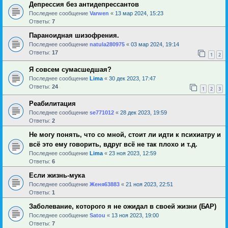
Депрессия без антидепрессантов
Последнее сообщение
Varwen
«
13 мар 2024, 15:23
Ответы:
7
Параноидная шизофрения.
Последнее сообщение
natula280975
«
03 мар 2024, 19:14
Ответы:
17
1
2
Я совсем сумасшедшая?
Последнее сообщение
Lima
«
30 дек 2023, 17:47
Ответы:
24
1
2
3
Реабилитация
Последнее сообщение
se771012
«
28 дек 2023, 19:59
Ответы:
2
Не могу понять, что со мной, стоит ли идти к психиатру и
всё это ему говорить, вдруг всё не так плохо и т.д.
Последнее сообщение
Lima
«
23 ноя 2023, 12:59
Ответы:
6
Если жизнь-мука
Последнее сообщение
Женя63883
«
21 ноя 2023, 22:51
Ответы:
1
Заболевание, которого я не ожидал в своей жизни (БАР)
Последнее сообщение
Satou
«
13 ноя 2023, 19:00
Ответы:
7