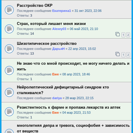
Расстройство ОКР
Последнее сообщение
Екатерина1
«
31 окт 2023, 22:06
Ответы:
3
Страх, который лишает меня жизни
Последнее сообщение
Alexey03
«
06 май 2023, 21:10
Ответы:
14
1
2
Шизотипическое расстройство
Последнее сообщение
ДарьяН
«
22 апр 2023, 15:02
Ответы:
13
1
2
Не знаю что со мной происходит, не могу ничего делать и
жить
Последнее сообщение
Ewe
«
08 апр 2023, 18:46
Ответы:
1
Нейролептический дефицитарный синдром кто
сталкивался?
Последнее сообщение
dariya
«
28 мар 2023, 22:15
Резистентность к фарме и пропажа лекарств из аптек
Последнее сообщение
Ewe
«
04 мар 2023, 21:53
Ответы:
1
многолетняя депра и тревога, социофобия + зависимость
от веществ