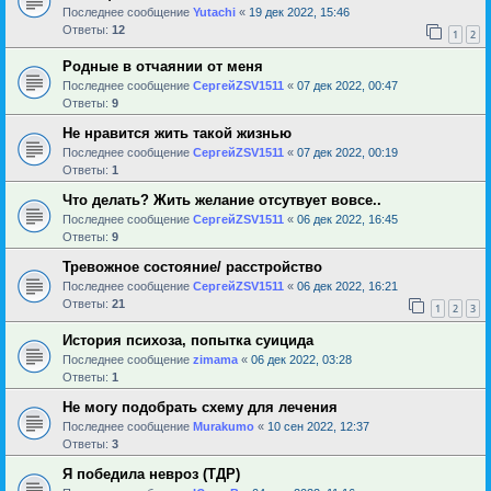
Последнее сообщение
Yutachi
«
19 дек 2022, 15:46
Ответы:
12
1
2
Родные в отчаянии от меня
Последнее сообщение
СергейZSV1511
«
07 дек 2022, 00:47
Ответы:
9
Не нравится жить такой жизнью
Последнее сообщение
СергейZSV1511
«
07 дек 2022, 00:19
Ответы:
1
Что делать? Жить желание отсутвует вовсе..
Последнее сообщение
СергейZSV1511
«
06 дек 2022, 16:45
Ответы:
9
Тревожное состояние/ расстройство
Последнее сообщение
СергейZSV1511
«
06 дек 2022, 16:21
Ответы:
21
1
2
3
История психоза, попытка суицида
Последнее сообщение
zimama
«
06 дек 2022, 03:28
Ответы:
1
Не могу подобрать схему для лечения
Последнее сообщение
Murakumo
«
10 сен 2022, 12:37
Ответы:
3
Я победила невроз (ТДР)