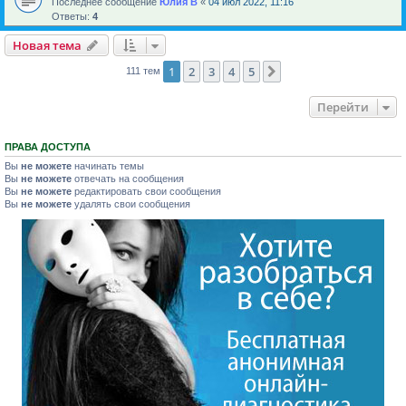
Последнее сообщение
Юлия В
«
04 июл 2022, 11:16
Ответы:
4
Новая тема
1
2
3
4
5
След.
111 тем
Перейти
ПРАВА ДОСТУПА
Вы
не можете
начинать темы
Вы
не можете
отвечать на сообщения
Вы
не можете
редактировать свои сообщения
Вы
не можете
удалять свои сообщения