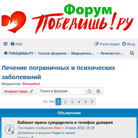
FAQ
Регистрация
Вход
П
ПОБЕДИШЬ.РУ
Список форумов
Медицинский раздел
Лечение пограничных и психических заболеваний
Лечение пограничных и психических
заболеваний
Модератор:
RomanKul
Поиск
Расширенный пои
Новая тема
1
2
3
4
5
След.
111 тем
Объявления
Кабинет врача суицидолога и телефон доверия
Последнее сообщение
Ewe
«
23 фев 2018, 15:18
Добавлено в форуме
Радость жизни
Ответы:
5