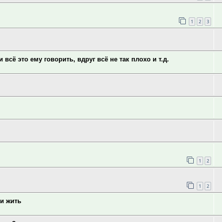
1
2
3
 всё это ему говорить, вдруг всё не так плохо и т.д.
1
2
1
2
 и жить