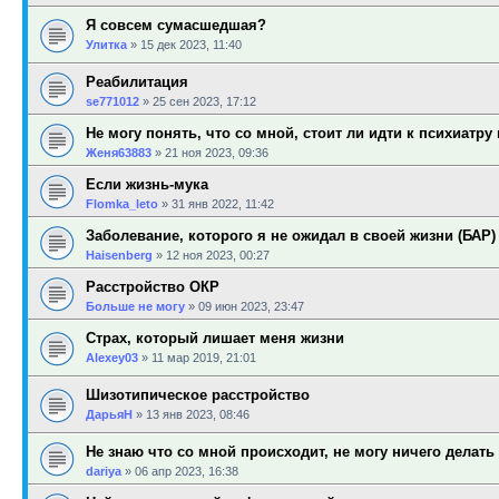
Я совсем сумасшедшая?
Улитка
»
15 дек 2023, 11:40
Реабилитация
se771012
»
25 сен 2023, 17:12
Не могу понять, что со мной, стоит ли идти к психиатру и
Женя63883
»
21 ноя 2023, 09:36
Если жизнь-мука
Flomka_leto
»
31 янв 2022, 11:42
Заболевание, которого я не ожидал в своей жизни (БАР)
Haisenberg
»
12 ноя 2023, 00:27
Расстройство ОКР
Больше не могу
»
09 июн 2023, 23:47
Страх, который лишает меня жизни
Alexey03
»
11 мар 2019, 21:01
Шизотипическое расстройство
ДарьяН
»
13 янв 2023, 08:46
Не знаю что со мной происходит, не могу ничего делать
dariya
»
06 апр 2023, 16:38