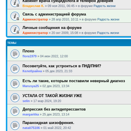
Кабинет врача суицидолога и телефон доверия
Владислав К.
»
09 ноя 2011, 06:45
» в форуме
Радость жизни
Связь с администрацией форума
Администратор
»
28 апр 2010, 10:11
» в форуме
Радость жизни
Личные сообщения на форуме
Администратор
»
20 окт 2009, 15:08
» в форуме
Радость жизни
ТЕМЫ
Плохо
flora1979
»
04 июн 2022, 12:00
Посоветуйте, как устроиться в ПНД/ПНИ?
Келебрайна
»
05 дек 2023, 21:33
Есть ли такие, которым поставили неверный диагноз
Marusya25
»
02 дек 2023, 13:34
УСТАЛА ОТ ТАКОЙ ЖИЗНИ УЖЕ
selin
»
17 мар 2024, 19:20
Депрессия без антидепрессантов
margaritka
»
25 дек 2023, 13:14
Параноидная шизофрения.
natali75106
»
01 май 2022, 20:42