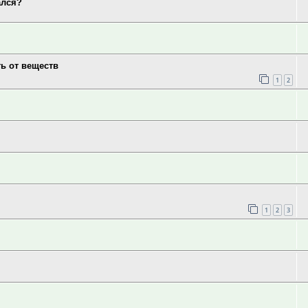
ался?
ь от веществ
1
2
1
2
3