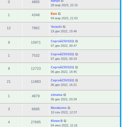
dariya
0
4865
28 мар 2023, 22:15
Ewe
1
4348
04 мар 2023, 21:53
Yutachi
12
7862
19 дек 2022, 15:46
СергейZSV1511
9
15971
07 дек 2022, 00:47
СергейZSV1511
1
7532
07 дек 2022, 00:19
СергейZSV1511
9
12723
06 дек 2022, 16:45
СергейZSV1511
21
11883
06 дек 2022, 16:21
zimama
1
4879
06 дек 2022, 03:28
Murakumo
3
6695
10 сен 2022, 12:37
Юлия В
4
27695
04 июл 2022, 11:16