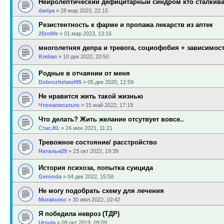
Нейролептический дефицитарный синдром кто сталкив
dariya
»
28 мар 2023, 22:15
Резистентность к фарме и пропажа лекарств из аптек
25tolife
»
01 мар 2023, 13:16
многолетняя депра и тревога, социофобия + зависимост
Krelian
»
10 дек 2022, 20:50
Родные в отчаянии от меня
Dobrozhelatel95
»
05 дек 2020, 12:59
Не нравится жить такой жизнью
Чтонаписатьто
»
15 май 2022, 17:19
Что делать? Жить желание отсутвует вовсе..
Стас.Ю.
»
24 июн 2021, 11:21
Тревожное состояние/ расстройство
Наталья29
»
23 окт 2022, 19:39
История психоза, попытка суицида
Geronda
»
04 дек 2022, 15:58
Не могу подобрать схему для лечения
Murakumo
»
30 июл 2022, 10:42
Я победила невроз (ТДР)
Ursula
»
09 окт 2019, 09:09