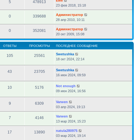
Ewe
5
478913
23 фев 2018, 15:18
Администратор
0
339688
28 апр 2010, 10:11
Администратор
0
352081
20 окт 2009, 15:08
ОТВЕТЫ
ПРОСМОТРЫ
ПОСЛЕДНЕЕ СООБЩЕНИЕ
Swetushka
105
25561
18 окт 2024, 22:14
Swetushka
43
23705
16 июн 2024, 09:59
Not enough
10
5176
09 июн 2024, 16:56
Varwen
9
6309
03 апр 2024, 19:13
Varwen
7
4146
13 мар 2024, 15:23
natula280975
17
13890
03 мар 2024, 19:14