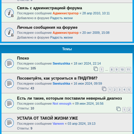
Связь с администрацией форума
Последнее сообщение
Администратор
«
28 апр 2010, 10:11
Добавлено в форуме
Радость жизни
Личные сообщения на форуме
Последнее сообщение
Администратор
«
20 окт 2009, 15:08
Добавлено в форуме
Радость жизни
Темы
Плохо
Последнее сообщение
Swetushka
«
18 окт 2024, 22:14
Ответы:
105
1
8
9
10
11
…
Посоветуйте, как устроиться в ПНД/ПНИ?
Последнее сообщение
Swetushka
«
16 июн 2024, 09:59
Ответы:
43
1
2
3
4
5
Есть ли такие, которым поставили неверный диагноз
Последнее сообщение
Not enough
«
09 июн 2024, 16:56
Ответы:
10
1
2
УСТАЛА ОТ ТАКОЙ ЖИЗНИ УЖЕ
Последнее сообщение
Varwen
«
03 апр 2024, 19:13
Ответы:
9