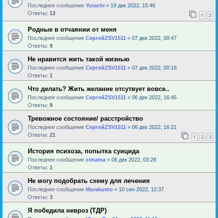
Последнее сообщение
Yutachi
«
19 дек 2022, 15:46
Ответы:
12
1
2
Родные в отчаянии от меня
Последнее сообщение
СергейZSV1511
«
07 дек 2022, 00:47
Ответы:
9
Не нравится жить такой жизнью
Последнее сообщение
СергейZSV1511
«
07 дек 2022, 00:19
Ответы:
1
Что делать? Жить желание отсутвует вовсе..
Последнее сообщение
СергейZSV1511
«
06 дек 2022, 16:45
Ответы:
9
Тревожное состояние/ расстройство
Последнее сообщение
СергейZSV1511
«
06 дек 2022, 16:21
Ответы:
21
1
2
3
История психоза, попытка суицида
Последнее сообщение
zimama
«
06 дек 2022, 03:28
Ответы:
1
Не могу подобрать схему для лечения
Последнее сообщение
Murakumo
«
10 сен 2022, 12:37
Ответы:
3
Я победила невроз (ТДР)