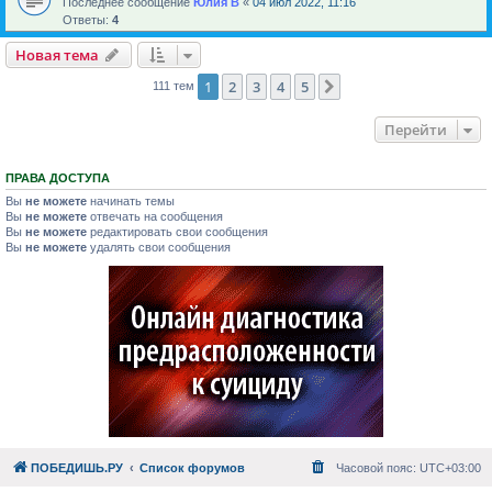
Последнее сообщение
Юлия В
«
04 июл 2022, 11:16
Ответы:
4
Новая тема
1
2
3
4
5
След.
111 тем
Перейти
ПРАВА ДОСТУПА
Вы
не можете
начинать темы
Вы
не можете
отвечать на сообщения
Вы
не можете
редактировать свои сообщения
Вы
не можете
удалять свои сообщения
ПОБЕДИШЬ.РУ
Список форумов
Часовой пояс:
UTC+03:00