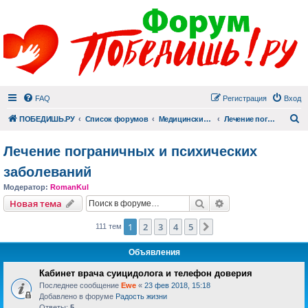
FAQ
Регистрация
Вход
П
ПОБЕДИШЬ.РУ
Список форумов
Медицинский раздел
Лечение пограничных и психических заболеваний
Лечение пограничных и психических
заболеваний
Модератор:
RomanKul
Поиск
Расширенный пои
Новая тема
1
2
3
4
5
След.
111 тем
Объявления
Кабинет врача суицидолога и телефон доверия
Последнее сообщение
Ewe
«
23 фев 2018, 15:18
Добавлено в форуме
Радость жизни
Ответы:
5