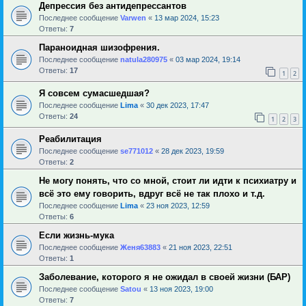
Депрессия без антидепрессантов
Последнее сообщение
Varwen
«
13 мар 2024, 15:23
Ответы:
7
Параноидная шизофрения.
Последнее сообщение
natula280975
«
03 мар 2024, 19:14
Ответы:
17
1
2
Я совсем сумасшедшая?
Последнее сообщение
Lima
«
30 дек 2023, 17:47
Ответы:
24
1
2
3
Реабилитация
Последнее сообщение
se771012
«
28 дек 2023, 19:59
Ответы:
2
Не могу понять, что со мной, стоит ли идти к психиатру и
всё это ему говорить, вдруг всё не так плохо и т.д.
Последнее сообщение
Lima
«
23 ноя 2023, 12:59
Ответы:
6
Если жизнь-мука
Последнее сообщение
Женя63883
«
21 ноя 2023, 22:51
Ответы:
1
Заболевание, которого я не ожидал в своей жизни (БАР)
Последнее сообщение
Satou
«
13 ноя 2023, 19:00
Ответы:
7