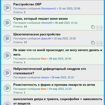
Расстройство ОКР
Последнее сообщение
Екатерина1
«
31 окт 2023, 22:06
Ответы:
3
Страх, который лишает меня жизни
Последнее сообщение
Alexey03
«
06 май 2023, 21:10
Ответы:
14
1
2
Шизотипическое расстройство
Последнее сообщение
ДарьяН
«
22 апр 2023, 15:02
Ответы:
13
1
2
Не знаю что со мной происходит, не могу ничего делать и
жить
Последнее сообщение
Ewe
«
08 апр 2023, 18:46
Ответы:
1
Нейролептический дефицитарный синдром кто
сталкивался?
Последнее сообщение
dariya
«
28 мар 2023, 22:15
Резистентность к фарме и пропажа лекарств из аптек
Последнее сообщение
Ewe
«
04 мар 2023, 21:53
Ответы:
1
многолетняя депра и тревога, социофобия + зависимость
от веществ