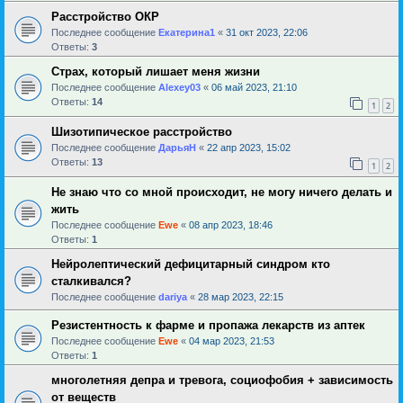
Расстройство ОКР
Последнее сообщение
Екатерина1
«
31 окт 2023, 22:06
Ответы:
3
Страх, который лишает меня жизни
Последнее сообщение
Alexey03
«
06 май 2023, 21:10
Ответы:
14
1
2
Шизотипическое расстройство
Последнее сообщение
ДарьяН
«
22 апр 2023, 15:02
Ответы:
13
1
2
Не знаю что со мной происходит, не могу ничего делать и
жить
Последнее сообщение
Ewe
«
08 апр 2023, 18:46
Ответы:
1
Нейролептический дефицитарный синдром кто
сталкивался?
Последнее сообщение
dariya
«
28 мар 2023, 22:15
Резистентность к фарме и пропажа лекарств из аптек
Последнее сообщение
Ewe
«
04 мар 2023, 21:53
Ответы:
1
многолетняя депра и тревога, социофобия + зависимость
от веществ