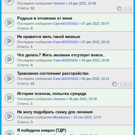
Последнее сообщение
Yutachi
«
19 дек 2022, 15:46
Ответы:
12
1
2
Родные в отчаянии от меня
Последнее сообщение
СергейZSV1511
«
07 дек 2022, 00:47
Ответы:
9
Не нравится жить такой жизнью
Последнее сообщение
СергейZSV1511
«
07 дек 2022, 00:19
Ответы:
1
Что делать? Жить желание отсутвует вовсе..
Последнее сообщение
СергейZSV1511
«
06 дек 2022, 16:45
Ответы:
9
Тревожное состояние/ расстройство
Последнее сообщение
СергейZSV1511
«
06 дек 2022, 16:21
Ответы:
21
1
2
3
История психоза, попытка суицида
Последнее сообщение
zimama
«
06 дек 2022, 03:28
Ответы:
1
Не могу подобрать схему для лечения
Последнее сообщение
Murakumo
«
10 сен 2022, 12:37
Ответы:
3
Я победила невроз (ТДР)