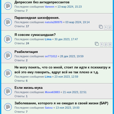
Депрессия без антидепрессантов
Последнее сообщение
Varwen
«
13 мар 2024, 15:23
Ответы:
7
Параноидная шизофрения.
Последнее сообщение
natula280975
«
03 мар 2024, 19:14
Ответы:
17
1
2
Я совсем сумасшедшая?
Последнее сообщение
Lima
«
30 дек 2023, 17:47
Ответы:
24
1
2
3
Реабилитация
Последнее сообщение
se771012
«
28 дек 2023, 19:59
Ответы:
2
Не могу понять, что со мной, стоит ли идти к психиатру и
всё это ему говорить, вдруг всё не так плохо и т.д.
Последнее сообщение
Lima
«
23 ноя 2023, 12:59
Ответы:
6
Если жизнь-мука
Последнее сообщение
Женя63883
«
21 ноя 2023, 22:51
Ответы:
1
Заболевание, которого я не ожидал в своей жизни (БАР)
Последнее сообщение
Satou
«
13 ноя 2023, 19:00
Ответы:
7