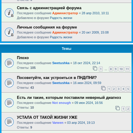
Связь с администрацией форума
Последнее сообщение
Администратор
«
28 апр 2010, 10:11
Добавлено в форуме
Радость жизни
Личные сообщения на форуме
Последнее сообщение
Администратор
«
20 окт 2009, 15:08
Добавлено в форуме
Радость жизни
Темы
Плохо
Последнее сообщение
Swetushka
«
18 окт 2024, 22:14
Ответы:
105
1
8
9
10
11
…
Посоветуйте, как устроиться в ПНД/ПНИ?
Последнее сообщение
Swetushka
«
16 июн 2024, 09:59
Ответы:
43
1
2
3
4
5
Есть ли такие, которым поставили неверный диагноз
Последнее сообщение
Not enough
«
09 июн 2024, 16:56
Ответы:
10
1
2
УСТАЛА ОТ ТАКОЙ ЖИЗНИ УЖЕ
Последнее сообщение
Varwen
«
03 апр 2024, 19:13
Ответы:
9