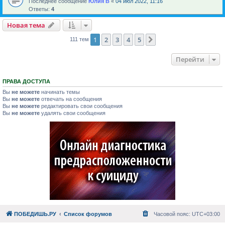
Последнее сообщение
Юлия В
«
04 июл 2022, 11:16
Ответы:
4
Новая тема
1
2
3
4
5
След.
111 тем
Перейти
ПРАВА ДОСТУПА
Вы
не можете
начинать темы
Вы
не можете
отвечать на сообщения
Вы
не можете
редактировать свои сообщения
Вы
не можете
удалять свои сообщения
ПОБЕДИШЬ.РУ
Список форумов
Часовой пояс:
UTC+03:00