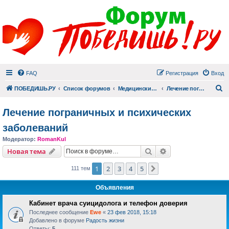
FAQ
Регистрация
Вход
П
ПОБЕДИШЬ.РУ
Список форумов
Медицинский раздел
Лечение пограничных и психических заболеваний
Лечение пограничных и психических
заболеваний
Модератор:
RomanKul
Поиск
Расширенный пои
Новая тема
1
2
3
4
5
След.
111 тем
Объявления
Кабинет врача суицидолога и телефон доверия
Последнее сообщение
Ewe
«
23 фев 2018, 15:18
Добавлено в форуме
Радость жизни
Ответы:
5