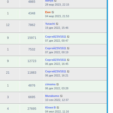
dariya
0
4865
28 мар 2023, 22:15
Ewe
1
4348
04 мар 2023, 21:53
Yutachi
12
7862
19 дек 2022, 15:46
СергейZSV1511
9
15971
07 дек 2022, 00:47
СергейZSV1511
1
7532
07 дек 2022, 00:19
СергейZSV1511
9
12723
06 дек 2022, 16:45
СергейZSV1511
21
11883
06 дек 2022, 16:21
zimama
1
4876
06 дек 2022, 03:28
Murakumo
3
6695
10 сен 2022, 12:37
Юлия В
4
27695
04 июл 2022, 11:16