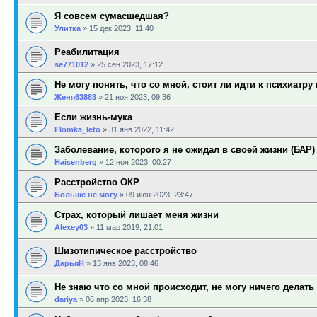
Я совсем сумасшедшая?
Улитка
»
15 дек 2023, 11:40
Реабилитация
se771012
»
25 сен 2023, 17:12
Не могу понять, что со мной, стоит ли идти к психиатру и
Женя63883
»
21 ноя 2023, 09:36
Если жизнь-мука
Flomka_leto
»
31 янв 2022, 11:42
Заболевание, которого я не ожидал в своей жизни (БАР)
Haisenberg
»
12 ноя 2023, 00:27
Расстройство ОКР
Больше не могу
»
09 июн 2023, 23:47
Страх, который лишает меня жизни
Alexey03
»
11 мар 2019, 21:01
Шизотипическое расстройство
ДарьяН
»
13 янв 2023, 08:46
Не знаю что со мной происходит, не могу ничего делать
dariya
»
06 апр 2023, 16:38