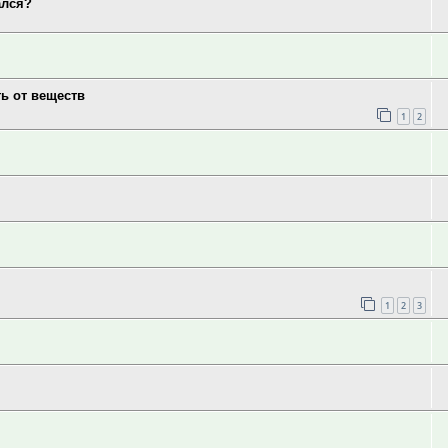
ался?
ь от веществ
1
2
1
2
3