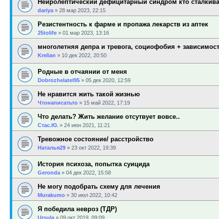
Нейролептический дефицитарный синдром кто сталкив
dariya
»
28 мар 2023, 22:15
Резистентность к фарме и пропажа лекарств из аптек
25tolife
»
01 мар 2023, 13:16
многолетняя депра и тревога, социофобия + зависимост
Krelian
»
10 дек 2022, 20:50
Родные в отчаянии от меня
Dobrozhelatel95
»
05 дек 2020, 12:59
Не нравится жить такой жизнью
Чтонаписатьто
»
15 май 2022, 17:19
Что делать? Жить желание отсутвует вовсе..
Стас.Ю.
»
24 июн 2021, 11:21
Тревожное состояние/ расстройство
Наталья29
»
23 окт 2022, 19:39
История психоза, попытка суицида
Geronda
»
04 дек 2022, 15:58
Не могу подобрать схему для лечения
Murakumo
»
30 июл 2022, 10:42
Я победила невроз (ТДР)
Ursula
»
09 окт 2019, 09:09