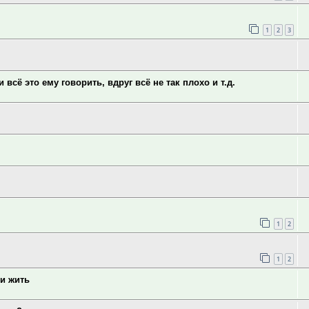
1
2
3
 всё это ему говорить, вдруг всё не так плохо и т.д.
1
2
1
2
 и жить