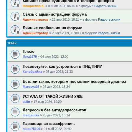
Кабинет врача суицидолога и телефон доверия
Владислав К.
»
09 ноя 2011, 06:45
» в форуме
Радость жизни
Связь с администрацией форума
Администратор
»
28 апр 2010, 10:11
» в форуме
Радость жизни
Личные сообщения на форуме
Администратор
»
20 окт 2009, 15:08
» в форуме
Радость жизни
ТЕМЫ
Плохо
flora1979
»
04 июн 2022, 12:00
Посоветуйте, как устроиться в ПНД/ПНИ?
Келебрайна
»
05 дек 2023, 21:33
Есть ли такие, которым поставили неверный диагноз
Marusya25
»
02 дек 2023, 13:34
УСТАЛА ОТ ТАКОЙ ЖИЗНИ УЖЕ
selin
»
17 мар 2024, 19:20
Депрессия без антидепрессантов
margaritka
»
25 дек 2023, 13:14
Параноидная шизофрения.
natali75106
»
01 май 2022, 20:42