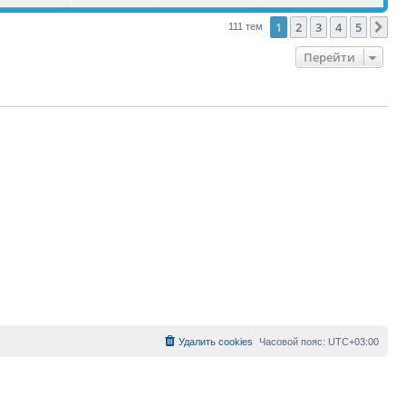
1
2
3
4
5
Сл
111 тем
Перейти
Удалить cookies
Часовой пояс:
UTC+03:00