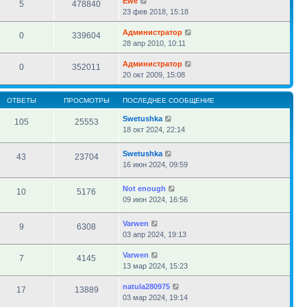
Ewe
5
478840
23 фев 2018, 15:18
Администратор
0
339604
28 апр 2010, 10:11
Администратор
0
352011
20 окт 2009, 15:08
ОТВЕТЫ
ПРОСМОТРЫ
ПОСЛЕДНЕЕ СООБЩЕНИЕ
Swetushka
105
25553
18 окт 2024, 22:14
Swetushka
43
23704
16 июн 2024, 09:59
Not enough
10
5176
09 июн 2024, 16:56
Varwen
9
6308
03 апр 2024, 19:13
Varwen
7
4145
13 мар 2024, 15:23
natula280975
17
13889
03 мар 2024, 19:14