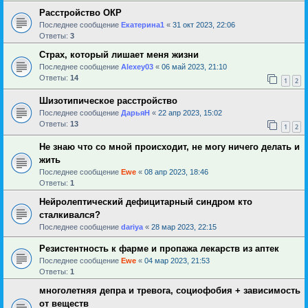
Расстройство ОКР
Последнее сообщение
Екатерина1
«
31 окт 2023, 22:06
Ответы:
3
Страх, который лишает меня жизни
Последнее сообщение
Alexey03
«
06 май 2023, 21:10
Ответы:
14
1
2
Шизотипическое расстройство
Последнее сообщение
ДарьяН
«
22 апр 2023, 15:02
Ответы:
13
1
2
Не знаю что со мной происходит, не могу ничего делать и
жить
Последнее сообщение
Ewe
«
08 апр 2023, 18:46
Ответы:
1
Нейролептический дефицитарный синдром кто
сталкивался?
Последнее сообщение
dariya
«
28 мар 2023, 22:15
Резистентность к фарме и пропажа лекарств из аптек
Последнее сообщение
Ewe
«
04 мар 2023, 21:53
Ответы:
1
многолетняя депра и тревога, социофобия + зависимость
от веществ