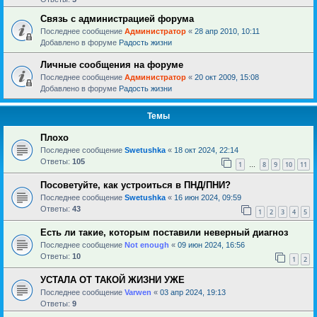
Связь с администрацией форума
Последнее сообщение
Администратор
«
28 апр 2010, 10:11
Добавлено в форуме
Радость жизни
Личные сообщения на форуме
Последнее сообщение
Администратор
«
20 окт 2009, 15:08
Добавлено в форуме
Радость жизни
Темы
Плохо
Последнее сообщение
Swetushka
«
18 окт 2024, 22:14
Ответы:
105
1
8
9
10
11
…
Посоветуйте, как устроиться в ПНД/ПНИ?
Последнее сообщение
Swetushka
«
16 июн 2024, 09:59
Ответы:
43
1
2
3
4
5
Есть ли такие, которым поставили неверный диагноз
Последнее сообщение
Not enough
«
09 июн 2024, 16:56
Ответы:
10
1
2
УСТАЛА ОТ ТАКОЙ ЖИЗНИ УЖЕ
Последнее сообщение
Varwen
«
03 апр 2024, 19:13
Ответы:
9