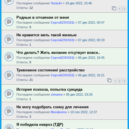
Последнее сообщение
Yutachi
«
19 дек 2022, 15:46
Ответы:
12
1
2
Родные в отчаянии от меня
Последнее сообщение
СергейZSV1511
«
07 дек 2022, 00:47
Ответы:
9
Не нравится жить такой жизнью
Последнее сообщение
СергейZSV1511
«
07 дек 2022, 00:19
Ответы:
1
Что делать? Жить желание отсутвует вовсе..
Последнее сообщение
СергейZSV1511
«
06 дек 2022, 16:45
Ответы:
9
Тревожное состояние/ расстройство
Последнее сообщение
СергейZSV1511
«
06 дек 2022, 16:21
Ответы:
21
1
2
3
История психоза, попытка суицида
Последнее сообщение
zimama
«
06 дек 2022, 03:28
Ответы:
1
Не могу подобрать схему для лечения
Последнее сообщение
Murakumo
«
10 сен 2022, 12:37
Ответы:
3
Я победила невроз (ТДР)