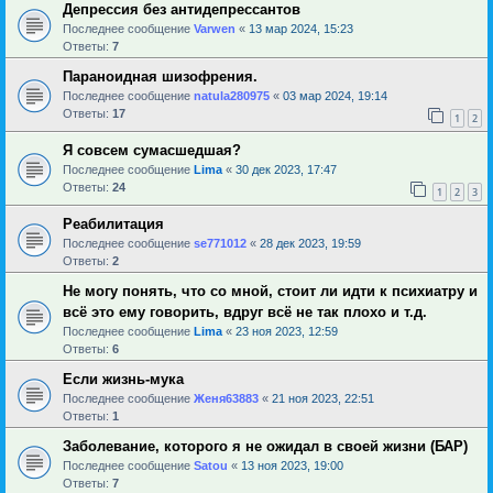
Депрессия без антидепрессантов
Последнее сообщение
Varwen
«
13 мар 2024, 15:23
Ответы:
7
Параноидная шизофрения.
Последнее сообщение
natula280975
«
03 мар 2024, 19:14
Ответы:
17
1
2
Я совсем сумасшедшая?
Последнее сообщение
Lima
«
30 дек 2023, 17:47
Ответы:
24
1
2
3
Реабилитация
Последнее сообщение
se771012
«
28 дек 2023, 19:59
Ответы:
2
Не могу понять, что со мной, стоит ли идти к психиатру и
всё это ему говорить, вдруг всё не так плохо и т.д.
Последнее сообщение
Lima
«
23 ноя 2023, 12:59
Ответы:
6
Если жизнь-мука
Последнее сообщение
Женя63883
«
21 ноя 2023, 22:51
Ответы:
1
Заболевание, которого я не ожидал в своей жизни (БАР)
Последнее сообщение
Satou
«
13 ноя 2023, 19:00
Ответы:
7