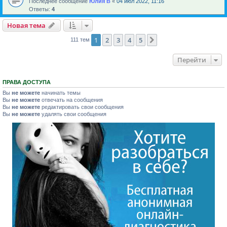
Последнее сообщение
Юлия В
«
04 июл 2022, 11:16
Ответы:
4
Новая тема
1
2
3
4
5
След.
111 тем
Перейти
ПРАВА ДОСТУПА
Вы
не можете
начинать темы
Вы
не можете
отвечать на сообщения
Вы
не можете
редактировать свои сообщения
Вы
не можете
удалять свои сообщения