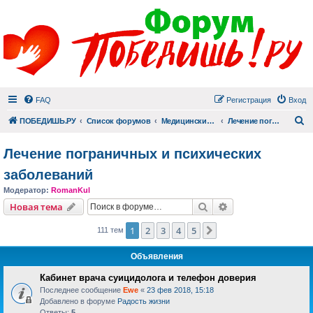
FAQ
Регистрация
Вход
П
ПОБЕДИШЬ.РУ
Список форумов
Медицинский раздел
Лечение пограничных и психических заболеваний
Лечение пограничных и психических
заболеваний
Модератор:
RomanKul
Поиск
Расширенный пои
Новая тема
1
2
3
4
5
След.
111 тем
Объявления
Кабинет врача суицидолога и телефон доверия
Последнее сообщение
Ewe
«
23 фев 2018, 15:18
Добавлено в форуме
Радость жизни
Ответы:
5