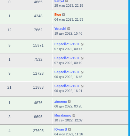
dariya
0
4865
28 мар 2023, 22:15
Ewe
1
4348
04 мар 2023, 21:53
Yutachi
12
7862
19 дек 2022, 15:46
СергейZSV1511
9
15971
07 дек 2022, 00:47
СергейZSV1511
1
7532
07 дек 2022, 00:19
СергейZSV1511
9
12723
06 дек 2022, 16:45
СергейZSV1511
21
11883
06 дек 2022, 16:21
zimama
1
4876
06 дек 2022, 03:28
Murakumo
3
6695
10 сен 2022, 12:37
Юлия В
4
27695
04 июл 2022, 11:16