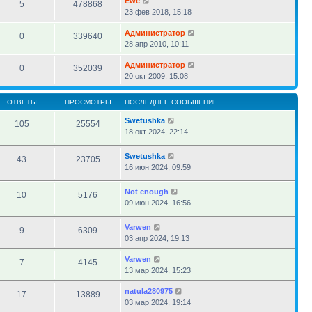
Ewe
5
478868
23 фев 2018, 15:18
Администратор
0
339640
28 апр 2010, 10:11
Администратор
0
352039
20 окт 2009, 15:08
ОТВЕТЫ
ПРОСМОТРЫ
ПОСЛЕДНЕЕ СООБЩЕНИЕ
Swetushka
105
25554
18 окт 2024, 22:14
Swetushka
43
23705
16 июн 2024, 09:59
Not enough
10
5176
09 июн 2024, 16:56
Varwen
9
6309
03 апр 2024, 19:13
Varwen
7
4145
13 мар 2024, 15:23
natula280975
17
13889
03 мар 2024, 19:14