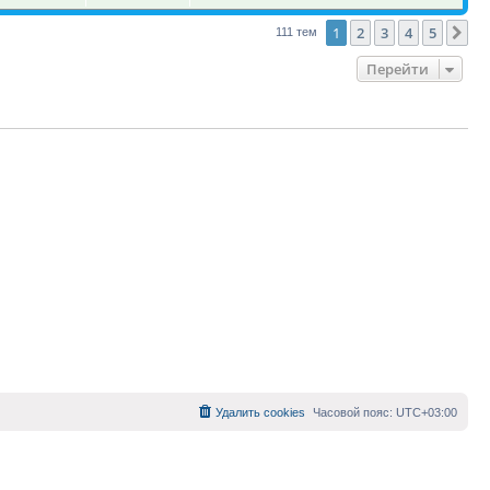
1
2
3
4
5
Сл
111 тем
Перейти
Удалить cookies
Часовой пояс:
UTC+03:00