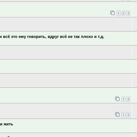
1
2
3
 всё это ему говорить, вдруг всё не так плохо и т.д.
1
2
1
2
 и жить