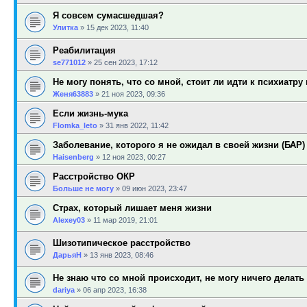
Я совсем сумасшедшая?
Улитка
»
15 дек 2023, 11:40
Реабилитация
se771012
»
25 сен 2023, 17:12
Не могу понять, что со мной, стоит ли идти к психиатру и
Женя63883
»
21 ноя 2023, 09:36
Если жизнь-мука
Flomka_leto
»
31 янв 2022, 11:42
Заболевание, которого я не ожидал в своей жизни (БАР)
Haisenberg
»
12 ноя 2023, 00:27
Расстройство ОКР
Больше не могу
»
09 июн 2023, 23:47
Страх, который лишает меня жизни
Alexey03
»
11 мар 2019, 21:01
Шизотипическое расстройство
ДарьяН
»
13 янв 2023, 08:46
Не знаю что со мной происходит, не могу ничего делать
dariya
»
06 апр 2023, 16:38