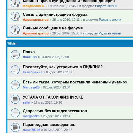
Кабинет врача суицидолога и телефон доверия
Владислав К.
»
09 ноя 2011, 06:45
» в форуме
Радость жизни
Связь с администрацией форума
Администратор
»
28 апр 2010, 10:11
» в форуме
Радость жизни
Личные сообщения на форуме
Администратор
»
20 окт 2009, 15:08
» в форуме
Радость жизни
ТЕМЫ
Плохо
flora1979
»
04 июн 2022, 12:00
Посоветуйте, как устроиться в ПНД/ПНИ?
Келебрайна
»
05 дек 2023, 21:33
Есть ли такие, которым поставили неверный диагноз
Marusya25
»
02 дек 2023, 13:34
УСТАЛА ОТ ТАКОЙ ЖИЗНИ УЖЕ
selin
»
17 мар 2024, 19:20
Депрессия без антидепрессантов
margaritka
»
25 дек 2023, 13:14
Параноидная шизофрения.
natali75106
»
01 май 2022, 20:42