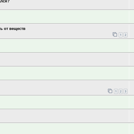
ался?
ь от веществ
1
2
1
2
3