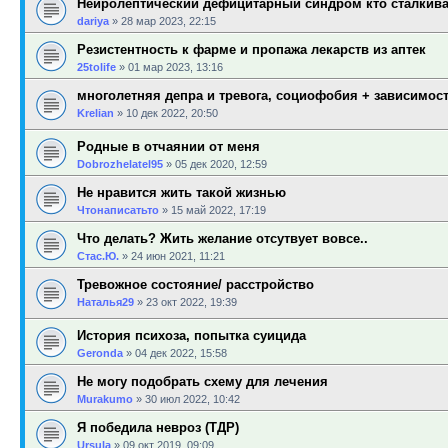
Нейролептический дефицитарный синдром кто сталкив
dariya
»
28 мар 2023, 22:15
Резистентность к фарме и пропажа лекарств из аптек
25tolife
»
01 мар 2023, 13:16
многолетняя депра и тревога, социофобия + зависимост
Krelian
»
10 дек 2022, 20:50
Родные в отчаянии от меня
Dobrozhelatel95
»
05 дек 2020, 12:59
Не нравится жить такой жизнью
Чтонаписатьто
»
15 май 2022, 17:19
Что делать? Жить желание отсутвует вовсе..
Стас.Ю.
»
24 июн 2021, 11:21
Тревожное состояние/ расстройство
Наталья29
»
23 окт 2022, 19:39
История психоза, попытка суицида
Geronda
»
04 дек 2022, 15:58
Не могу подобрать схему для лечения
Murakumo
»
30 июл 2022, 10:42
Я победила невроз (ТДР)
Ursula
»
09 окт 2019, 09:09