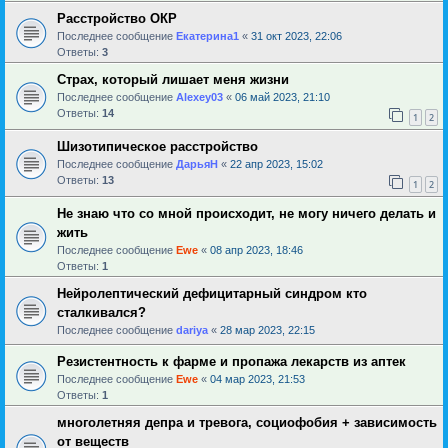
Расстройство ОКР
Последнее сообщение
Екатерина1
«
31 окт 2023, 22:06
Ответы:
3
Страх, который лишает меня жизни
Последнее сообщение
Alexey03
«
06 май 2023, 21:10
Ответы:
14
1
2
Шизотипическое расстройство
Последнее сообщение
ДарьяН
«
22 апр 2023, 15:02
Ответы:
13
1
2
Не знаю что со мной происходит, не могу ничего делать и
жить
Последнее сообщение
Ewe
«
08 апр 2023, 18:46
Ответы:
1
Нейролептический дефицитарный синдром кто
сталкивался?
Последнее сообщение
dariya
«
28 мар 2023, 22:15
Резистентность к фарме и пропажа лекарств из аптек
Последнее сообщение
Ewe
«
04 мар 2023, 21:53
Ответы:
1
многолетняя депра и тревога, социофобия + зависимость
от веществ