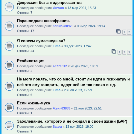
Депрессия без антидепрессантов
Последнее сообщение
Varwen
«
13 мар 2024, 15:23
Ответы:
7
Параноидная шизофрения.
Последнее сообщение
natula280975
«
03 мар 2024, 19:14
Ответы:
17
1
2
Я совсем сумасшедшая?
Последнее сообщение
Lima
«
30 дек 2023, 17:47
Ответы:
24
1
2
3
Реабилитация
Последнее сообщение
se771012
«
28 дек 2023, 19:59
Ответы:
2
Не могу понять, что со мной, стоит ли идти к психиатру и
всё это ему говорить, вдруг всё не так плохо и т.д.
Последнее сообщение
Lima
«
23 ноя 2023, 12:59
Ответы:
6
Если жизнь-мука
Последнее сообщение
Женя63883
«
21 ноя 2023, 22:51
Ответы:
1
Заболевание, которого я не ожидал в своей жизни (БАР)
Последнее сообщение
Satou
«
13 ноя 2023, 19:00
Ответы:
7