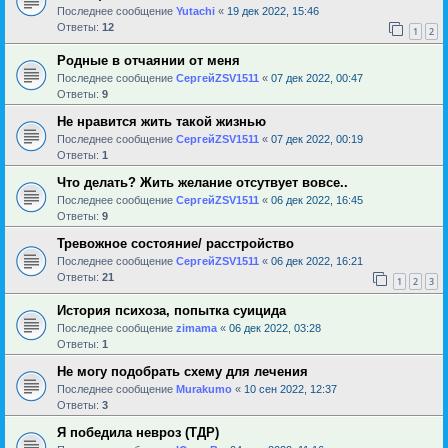
Последнее сообщение
Yutachi
«
19 дек 2022, 15:46
Ответы:
12
1
2
Родные в отчаянии от меня
Последнее сообщение
СергейZSV1511
«
07 дек 2022, 00:47
Ответы:
9
Не нравится жить такой жизнью
Последнее сообщение
СергейZSV1511
«
07 дек 2022, 00:19
Ответы:
1
Что делать? Жить желание отсутвует вовсе..
Последнее сообщение
СергейZSV1511
«
06 дек 2022, 16:45
Ответы:
9
Тревожное состояние/ расстройство
Последнее сообщение
СергейZSV1511
«
06 дек 2022, 16:21
Ответы:
21
1
2
3
История психоза, попытка суицида
Последнее сообщение
zimama
«
06 дек 2022, 03:28
Ответы:
1
Не могу подобрать схему для лечения
Последнее сообщение
Murakumo
«
10 сен 2022, 12:37
Ответы:
3
Я победила невроз (ТДР)