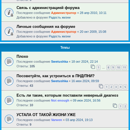
Связь с администрацией форума
Последнее сообщение
Администратор
«
28 апр 2010, 10:11
Добавлено в форуме
Радость жизни
Личные сообщения на форуме
Последнее сообщение
Администратор
«
20 окт 2009, 15:08
Добавлено в форуме
Радость жизни
Темы
Плохо
Последнее сообщение
Swetushka
«
18 окт 2024, 22:14
Ответы:
105
1
8
9
10
11
…
Посоветуйте, как устроиться в ПНД/ПНИ?
Последнее сообщение
Swetushka
«
16 июн 2024, 09:59
Ответы:
43
1
2
3
4
5
Есть ли такие, которым поставили неверный диагноз
Последнее сообщение
Not enough
«
09 июн 2024, 16:56
Ответы:
10
1
2
УСТАЛА ОТ ТАКОЙ ЖИЗНИ УЖЕ
Последнее сообщение
Varwen
«
03 апр 2024, 19:13
Ответы:
9