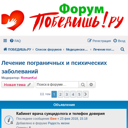
FAQ
Регистрация
Вход
П
ПОБЕДИШЬ.РУ
Список форумов
Медицинский раздел
Лечение пограничных и психических заболеваний
Лечение пограничных и психических
заболеваний
Модератор:
RomanKul
Поиск
Расширенный пои
Новая тема
1
2
3
4
5
След.
111 тем
Объявления
Кабинет врача суицидолога и телефон доверия
Последнее сообщение
Ewe
«
23 фев 2018, 15:18
Добавлено в форуме
Радость жизни
Ответы:
5