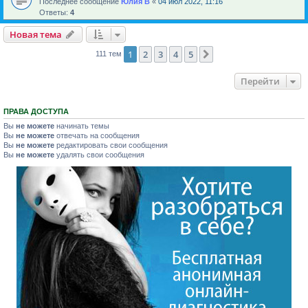
Последнее сообщение
Юлия В
«
04 июл 2022, 11:16
Ответы:
4
Новая тема
1
2
3
4
5
След.
111 тем
Перейти
ПРАВА ДОСТУПА
Вы
не можете
начинать темы
Вы
не можете
отвечать на сообщения
Вы
не можете
редактировать свои сообщения
Вы
не можете
удалять свои сообщения