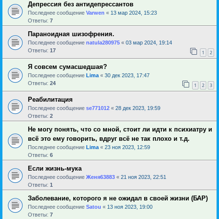
Депрессия без антидепрессантов
Последнее сообщение
Varwen
«
13 мар 2024, 15:23
Ответы:
7
Параноидная шизофрения.
Последнее сообщение
natula280975
«
03 мар 2024, 19:14
Ответы:
17
1
2
Я совсем сумасшедшая?
Последнее сообщение
Lima
«
30 дек 2023, 17:47
Ответы:
24
1
2
3
Реабилитация
Последнее сообщение
se771012
«
28 дек 2023, 19:59
Ответы:
2
Не могу понять, что со мной, стоит ли идти к психиатру и
всё это ему говорить, вдруг всё не так плохо и т.д.
Последнее сообщение
Lima
«
23 ноя 2023, 12:59
Ответы:
6
Если жизнь-мука
Последнее сообщение
Женя63883
«
21 ноя 2023, 22:51
Ответы:
1
Заболевание, которого я не ожидал в своей жизни (БАР)
Последнее сообщение
Satou
«
13 ноя 2023, 19:00
Ответы:
7