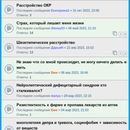
Расстройство ОКР
Последнее сообщение
Екатерина1
«
31 окт 2023, 22:06
Ответы:
3
Страх, который лишает меня жизни
Последнее сообщение
Alexey03
«
06 май 2023, 21:10
Ответы:
14
1
2
Шизотипическое расстройство
Последнее сообщение
ДарьяН
«
22 апр 2023, 15:02
Ответы:
13
1
2
Не знаю что со мной происходит, не могу ничего делать и
жить
Последнее сообщение
Ewe
«
08 апр 2023, 18:46
Ответы:
1
Нейролептический дефицитарный синдром кто
сталкивался?
Последнее сообщение
dariya
«
28 мар 2023, 22:15
Резистентность к фарме и пропажа лекарств из аптек
Последнее сообщение
Ewe
«
04 мар 2023, 21:53
Ответы:
1
многолетняя депра и тревога, социофобия + зависимость
от веществ