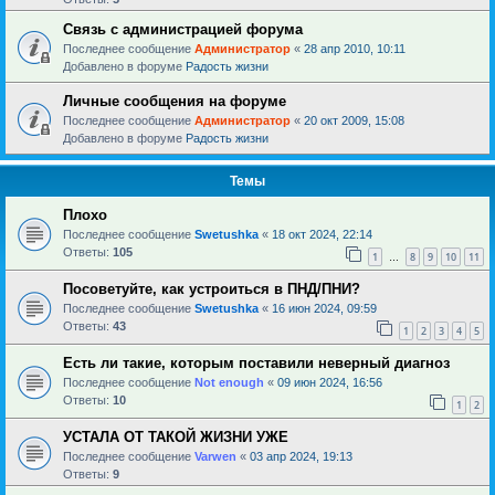
Связь с администрацией форума
Последнее сообщение
Администратор
«
28 апр 2010, 10:11
Добавлено в форуме
Радость жизни
Личные сообщения на форуме
Последнее сообщение
Администратор
«
20 окт 2009, 15:08
Добавлено в форуме
Радость жизни
Темы
Плохо
Последнее сообщение
Swetushka
«
18 окт 2024, 22:14
Ответы:
105
1
8
9
10
11
…
Посоветуйте, как устроиться в ПНД/ПНИ?
Последнее сообщение
Swetushka
«
16 июн 2024, 09:59
Ответы:
43
1
2
3
4
5
Есть ли такие, которым поставили неверный диагноз
Последнее сообщение
Not enough
«
09 июн 2024, 16:56
Ответы:
10
1
2
УСТАЛА ОТ ТАКОЙ ЖИЗНИ УЖЕ
Последнее сообщение
Varwen
«
03 апр 2024, 19:13
Ответы:
9