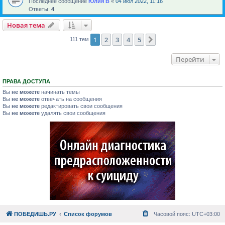
Последнее сообщение
Юлия В
«
04 июл 2022, 11:16
Ответы:
4
Новая тема
1
2
3
4
5
След.
111 тем
Перейти
ПРАВА ДОСТУПА
Вы
не можете
начинать темы
Вы
не можете
отвечать на сообщения
Вы
не можете
редактировать свои сообщения
Вы
не можете
удалять свои сообщения
ПОБЕДИШЬ.РУ
Список форумов
Часовой пояс:
UTC+03:00