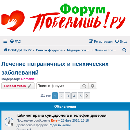
FAQ
Регистрация
Вход
П
ПОБЕДИШЬ.РУ
Список форумов
Медицинский раздел
Лечение пограничных и психических заболеваний
Лечение пограничных и психических
заболеваний
Модератор:
RomanKul
Поиск
Расширенный пои
Новая тема
1
2
3
4
5
След.
111 тем
Объявления
Кабинет врача суицидолога и телефон доверия
Последнее сообщение
Ewe
«
23 фев 2018, 15:18
Добавлено в форуме
Радость жизни
Ответы:
5