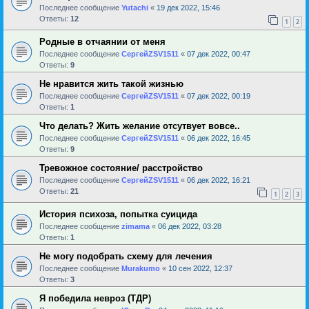
Последнее сообщение
Yutachi
«
19 дек 2022, 15:46
Ответы:
12
1
2
Родные в отчаянии от меня
Последнее сообщение
СергейZSV1511
«
07 дек 2022, 00:47
Ответы:
9
Не нравится жить такой жизнью
Последнее сообщение
СергейZSV1511
«
07 дек 2022, 00:19
Ответы:
1
Что делать? Жить желание отсутвует вовсе..
Последнее сообщение
СергейZSV1511
«
06 дек 2022, 16:45
Ответы:
9
Тревожное состояние/ расстройство
Последнее сообщение
СергейZSV1511
«
06 дек 2022, 16:21
Ответы:
21
1
2
3
История психоза, попытка суицида
Последнее сообщение
zimama
«
06 дек 2022, 03:28
Ответы:
1
Не могу подобрать схему для лечения
Последнее сообщение
Murakumo
«
10 сен 2022, 12:37
Ответы:
3
Я победила невроз (ТДР)