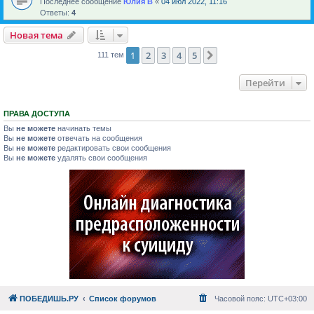
Последнее сообщение
Юлия В
«
04 июл 2022, 11:16
Ответы:
4
Новая тема
1
2
3
4
5
След.
111 тем
Перейти
ПРАВА ДОСТУПА
Вы
не можете
начинать темы
Вы
не можете
отвечать на сообщения
Вы
не можете
редактировать свои сообщения
Вы
не можете
удалять свои сообщения
ПОБЕДИШЬ.РУ
Список форумов
Часовой пояс:
UTC+03:00