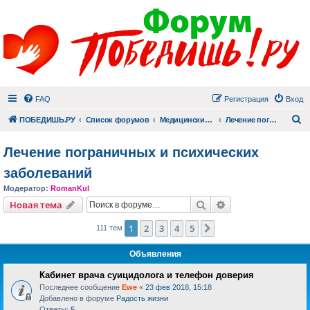
FAQ
Регистрация
Вход
П
ПОБЕДИШЬ.РУ
Список форумов
Медицинский раздел
Лечение пограничных и психических заболеваний
Лечение пограничных и психических
заболеваний
Модератор:
RomanKul
Поиск
Расширенный пои
Новая тема
1
2
3
4
5
След.
111 тем
Объявления
Кабинет врача суицидолога и телефон доверия
Последнее сообщение
Ewe
«
23 фев 2018, 15:18
Добавлено в форуме
Радость жизни
Ответы:
5