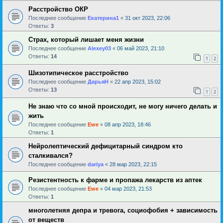
Расстройство ОКР
Последнее сообщение
Екатерина1
«
31 окт 2023, 22:06
Ответы:
3
Страх, который лишает меня жизни
Последнее сообщение
Alexey03
«
06 май 2023, 21:10
Ответы:
14
1
2
Шизотипическое расстройство
Последнее сообщение
ДарьяН
«
22 апр 2023, 15:02
Ответы:
13
1
2
Не знаю что со мной происходит, не могу ничего делать и
жить
Последнее сообщение
Ewe
«
08 апр 2023, 18:46
Ответы:
1
Нейролептический дефицитарный синдром кто
сталкивался?
Последнее сообщение
dariya
«
28 мар 2023, 22:15
Резистентность к фарме и пропажа лекарств из аптек
Последнее сообщение
Ewe
«
04 мар 2023, 21:53
Ответы:
1
многолетняя депра и тревога, социофобия + зависимость
от веществ