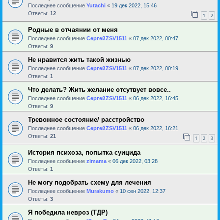
Последнее сообщение
Yutachi
«
19 дек 2022, 15:46
Ответы:
12
1
2
Родные в отчаянии от меня
Последнее сообщение
СергейZSV1511
«
07 дек 2022, 00:47
Ответы:
9
Не нравится жить такой жизнью
Последнее сообщение
СергейZSV1511
«
07 дек 2022, 00:19
Ответы:
1
Что делать? Жить желание отсутвует вовсе..
Последнее сообщение
СергейZSV1511
«
06 дек 2022, 16:45
Ответы:
9
Тревожное состояние/ расстройство
Последнее сообщение
СергейZSV1511
«
06 дек 2022, 16:21
Ответы:
21
1
2
3
История психоза, попытка суицида
Последнее сообщение
zimama
«
06 дек 2022, 03:28
Ответы:
1
Не могу подобрать схему для лечения
Последнее сообщение
Murakumo
«
10 сен 2022, 12:37
Ответы:
3
Я победила невроз (ТДР)