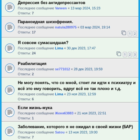
Депрессия без антидепрессантов
Последнее сообщение
Varwen
«
13 мар 2024, 15:23
Ответы:
7
Параноидная шизофрения.
Последнее сообщение
natula280975
«
03 мар 2024, 19:14
Ответы:
17
1
2
Я совсем сумасшедшая?
Последнее сообщение
Lima
«
30 дек 2023, 17:47
Ответы:
24
1
2
3
Реабилитация
Последнее сообщение
se771012
«
28 дек 2023, 19:59
Ответы:
2
Не могу понять, что со мной, стоит ли идти к психиатру и
всё это ему говорить, вдруг всё не так плохо и т.д.
Последнее сообщение
Lima
«
23 ноя 2023, 12:59
Ответы:
6
Если жизнь-мука
Последнее сообщение
Женя63883
«
21 ноя 2023, 22:51
Ответы:
1
Заболевание, которого я не ожидал в своей жизни (БАР)
Последнее сообщение
Satou
«
13 ноя 2023, 19:00
Ответы:
7