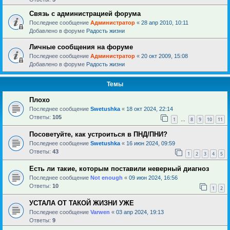
Связь с администрацией форума
Последнее сообщение
Администратор
«
28 апр 2010, 10:11
Добавлено в форуме
Радость жизни
Личные сообщения на форуме
Последнее сообщение
Администратор
«
20 окт 2009, 15:08
Добавлено в форуме
Радость жизни
Темы
Плохо
Последнее сообщение
Swetushka
«
18 окт 2024, 22:14
Ответы:
105
1
8
9
10
11
…
Посоветуйте, как устроиться в ПНД/ПНИ?
Последнее сообщение
Swetushka
«
16 июн 2024, 09:59
Ответы:
43
1
2
3
4
5
Есть ли такие, которым поставили неверный диагноз
Последнее сообщение
Not enough
«
09 июн 2024, 16:56
Ответы:
10
1
2
УСТАЛА ОТ ТАКОЙ ЖИЗНИ УЖЕ
Последнее сообщение
Varwen
«
03 апр 2024, 19:13
Ответы:
9