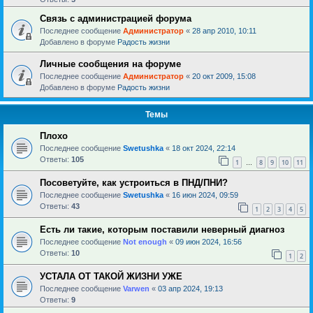
Связь с администрацией форума
Последнее сообщение
Администратор
«
28 апр 2010, 10:11
Добавлено в форуме
Радость жизни
Личные сообщения на форуме
Последнее сообщение
Администратор
«
20 окт 2009, 15:08
Добавлено в форуме
Радость жизни
Темы
Плохо
Последнее сообщение
Swetushka
«
18 окт 2024, 22:14
Ответы:
105
1
8
9
10
11
…
Посоветуйте, как устроиться в ПНД/ПНИ?
Последнее сообщение
Swetushka
«
16 июн 2024, 09:59
Ответы:
43
1
2
3
4
5
Есть ли такие, которым поставили неверный диагноз
Последнее сообщение
Not enough
«
09 июн 2024, 16:56
Ответы:
10
1
2
УСТАЛА ОТ ТАКОЙ ЖИЗНИ УЖЕ
Последнее сообщение
Varwen
«
03 апр 2024, 19:13
Ответы:
9