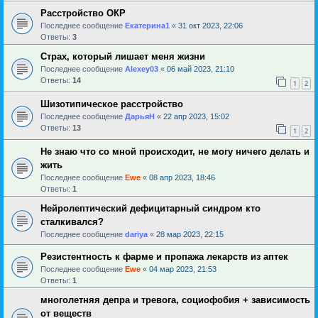
Расстройство ОКР
Последнее сообщение
Екатерина1
«
31 окт 2023, 22:06
Ответы:
3
Страх, который лишает меня жизни
Последнее сообщение
Alexey03
«
06 май 2023, 21:10
Ответы:
14
1
2
Шизотипическое расстройство
Последнее сообщение
ДарьяН
«
22 апр 2023, 15:02
Ответы:
13
1
2
Не знаю что со мной происходит, не могу ничего делать и
жить
Последнее сообщение
Ewe
«
08 апр 2023, 18:46
Ответы:
1
Нейролептический дефицитарный синдром кто
сталкивался?
Последнее сообщение
dariya
«
28 мар 2023, 22:15
Резистентность к фарме и пропажа лекарств из аптек
Последнее сообщение
Ewe
«
04 мар 2023, 21:53
Ответы:
1
многолетняя депра и тревога, социофобия + зависимость
от веществ