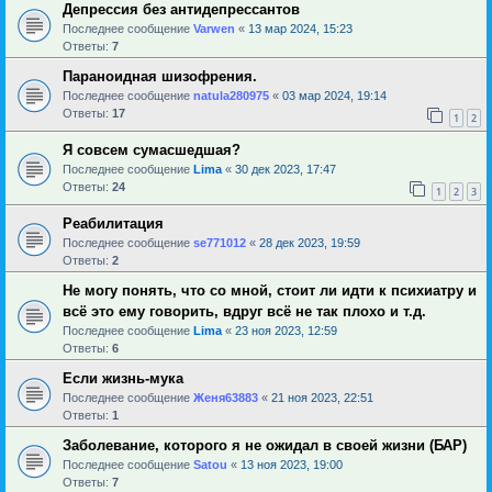
Депрессия без антидепрессантов
Последнее сообщение
Varwen
«
13 мар 2024, 15:23
Ответы:
7
Параноидная шизофрения.
Последнее сообщение
natula280975
«
03 мар 2024, 19:14
Ответы:
17
1
2
Я совсем сумасшедшая?
Последнее сообщение
Lima
«
30 дек 2023, 17:47
Ответы:
24
1
2
3
Реабилитация
Последнее сообщение
se771012
«
28 дек 2023, 19:59
Ответы:
2
Не могу понять, что со мной, стоит ли идти к психиатру и
всё это ему говорить, вдруг всё не так плохо и т.д.
Последнее сообщение
Lima
«
23 ноя 2023, 12:59
Ответы:
6
Если жизнь-мука
Последнее сообщение
Женя63883
«
21 ноя 2023, 22:51
Ответы:
1
Заболевание, которого я не ожидал в своей жизни (БАР)
Последнее сообщение
Satou
«
13 ноя 2023, 19:00
Ответы:
7