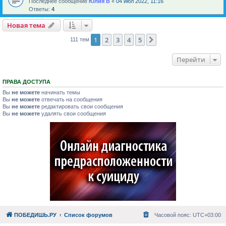
Последнее сообщение
Юлия В
«
04 июл 2022, 11:16
Ответы:
4
Новая тема
1
2
3
4
5
След.
111 тем
Перейти
ПРАВА ДОСТУПА
Вы
не можете
начинать темы
Вы
не можете
отвечать на сообщения
Вы
не можете
редактировать свои сообщения
Вы
не можете
удалять свои сообщения
ПОБЕДИШЬ.РУ
Список форумов
Часовой пояс:
UTC+03:00