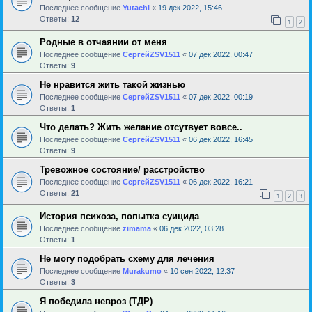
Последнее сообщение
Yutachi
«
19 дек 2022, 15:46
Ответы:
12
1
2
Родные в отчаянии от меня
Последнее сообщение
СергейZSV1511
«
07 дек 2022, 00:47
Ответы:
9
Не нравится жить такой жизнью
Последнее сообщение
СергейZSV1511
«
07 дек 2022, 00:19
Ответы:
1
Что делать? Жить желание отсутвует вовсе..
Последнее сообщение
СергейZSV1511
«
06 дек 2022, 16:45
Ответы:
9
Тревожное состояние/ расстройство
Последнее сообщение
СергейZSV1511
«
06 дек 2022, 16:21
Ответы:
21
1
2
3
История психоза, попытка суицида
Последнее сообщение
zimama
«
06 дек 2022, 03:28
Ответы:
1
Не могу подобрать схему для лечения
Последнее сообщение
Murakumo
«
10 сен 2022, 12:37
Ответы:
3
Я победила невроз (ТДР)