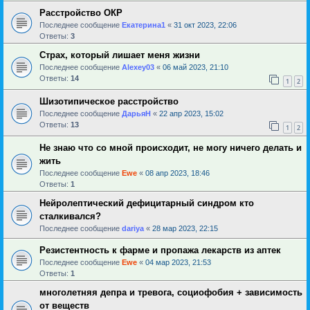
Расстройство ОКР
Последнее сообщение
Екатерина1
«
31 окт 2023, 22:06
Ответы:
3
Страх, который лишает меня жизни
Последнее сообщение
Alexey03
«
06 май 2023, 21:10
Ответы:
14
1
2
Шизотипическое расстройство
Последнее сообщение
ДарьяН
«
22 апр 2023, 15:02
Ответы:
13
1
2
Не знаю что со мной происходит, не могу ничего делать и
жить
Последнее сообщение
Ewe
«
08 апр 2023, 18:46
Ответы:
1
Нейролептический дефицитарный синдром кто
сталкивался?
Последнее сообщение
dariya
«
28 мар 2023, 22:15
Резистентность к фарме и пропажа лекарств из аптек
Последнее сообщение
Ewe
«
04 мар 2023, 21:53
Ответы:
1
многолетняя депра и тревога, социофобия + зависимость
от веществ