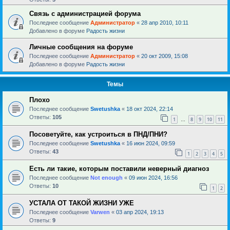
Связь с администрацией форума
Последнее сообщение
Администратор
«
28 апр 2010, 10:11
Добавлено в форуме
Радость жизни
Личные сообщения на форуме
Последнее сообщение
Администратор
«
20 окт 2009, 15:08
Добавлено в форуме
Радость жизни
Темы
Плохо
Последнее сообщение
Swetushka
«
18 окт 2024, 22:14
Ответы:
105
1
8
9
10
11
…
Посоветуйте, как устроиться в ПНД/ПНИ?
Последнее сообщение
Swetushka
«
16 июн 2024, 09:59
Ответы:
43
1
2
3
4
5
Есть ли такие, которым поставили неверный диагноз
Последнее сообщение
Not enough
«
09 июн 2024, 16:56
Ответы:
10
1
2
УСТАЛА ОТ ТАКОЙ ЖИЗНИ УЖЕ
Последнее сообщение
Varwen
«
03 апр 2024, 19:13
Ответы:
9