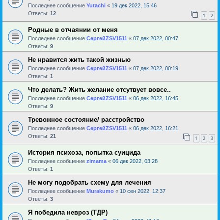
Последнее сообщение
Yutachi
«
19 дек 2022, 15:46
Ответы:
12
1
2
Родные в отчаянии от меня
Последнее сообщение
СергейZSV1511
«
07 дек 2022, 00:47
Ответы:
9
Не нравится жить такой жизнью
Последнее сообщение
СергейZSV1511
«
07 дек 2022, 00:19
Ответы:
1
Что делать? Жить желание отсутвует вовсе..
Последнее сообщение
СергейZSV1511
«
06 дек 2022, 16:45
Ответы:
9
Тревожное состояние/ расстройство
Последнее сообщение
СергейZSV1511
«
06 дек 2022, 16:21
Ответы:
21
1
2
3
История психоза, попытка суицида
Последнее сообщение
zimama
«
06 дек 2022, 03:28
Ответы:
1
Не могу подобрать схему для лечения
Последнее сообщение
Murakumo
«
10 сен 2022, 12:37
Ответы:
3
Я победила невроз (ТДР)