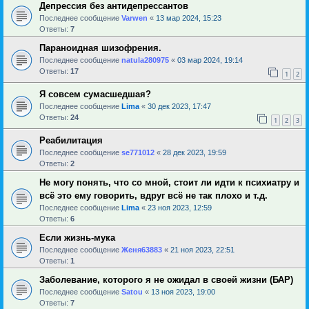
Депрессия без антидепрессантов
Последнее сообщение
Varwen
«
13 мар 2024, 15:23
Ответы:
7
Параноидная шизофрения.
Последнее сообщение
natula280975
«
03 мар 2024, 19:14
Ответы:
17
1
2
Я совсем сумасшедшая?
Последнее сообщение
Lima
«
30 дек 2023, 17:47
Ответы:
24
1
2
3
Реабилитация
Последнее сообщение
se771012
«
28 дек 2023, 19:59
Ответы:
2
Не могу понять, что со мной, стоит ли идти к психиатру и
всё это ему говорить, вдруг всё не так плохо и т.д.
Последнее сообщение
Lima
«
23 ноя 2023, 12:59
Ответы:
6
Если жизнь-мука
Последнее сообщение
Женя63883
«
21 ноя 2023, 22:51
Ответы:
1
Заболевание, которого я не ожидал в своей жизни (БАР)
Последнее сообщение
Satou
«
13 ноя 2023, 19:00
Ответы:
7