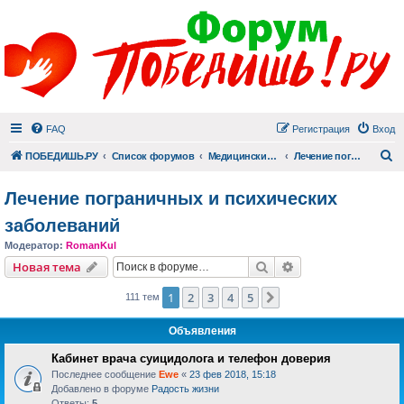
FAQ
Регистрация
Вход
П
ПОБЕДИШЬ.РУ
Список форумов
Медицинский раздел
Лечение пограничных и психических заболеваний
Лечение пограничных и психических
заболеваний
Модератор:
RomanKul
Поиск
Расширенный пои
Новая тема
1
2
3
4
5
След.
111 тем
Объявления
Кабинет врача суицидолога и телефон доверия
Последнее сообщение
Ewe
«
23 фев 2018, 15:18
Добавлено в форуме
Радость жизни
Ответы:
5