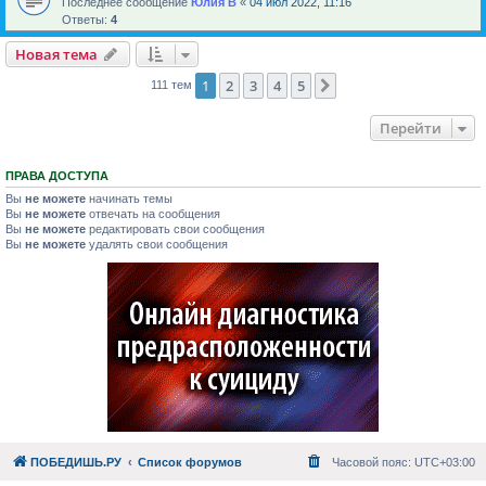
Последнее сообщение
Юлия В
«
04 июл 2022, 11:16
Ответы:
4
Новая тема
1
2
3
4
5
След.
111 тем
Перейти
ПРАВА ДОСТУПА
Вы
не можете
начинать темы
Вы
не можете
отвечать на сообщения
Вы
не можете
редактировать свои сообщения
Вы
не можете
удалять свои сообщения
ПОБЕДИШЬ.РУ
Список форумов
Часовой пояс:
UTC+03:00