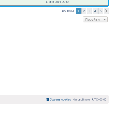
17 янв 2014, 20:54
1
2
3
4
5
Сл
102 темы
Перейти
Удалить cookies
Часовой пояс:
UTC+03:00