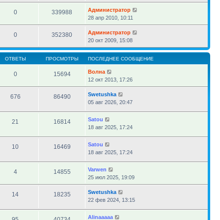
Администратор
0
339988
28 апр 2010, 10:11
Администратор
0
352380
20 окт 2009, 15:08
ОТВЕТЫ
ПРОСМОТРЫ
ПОСЛЕДНЕЕ СООБЩЕНИЕ
Волна
0
15694
12 окт 2013, 17:26
Swetushka
676
86490
05 авг 2026, 20:47
Satou
21
16814
18 авг 2025, 17:24
Satou
10
16469
18 авг 2025, 17:24
Varwen
4
14855
25 июл 2025, 19:09
Swetushka
14
18235
22 фев 2024, 13:15
Alinaaaaa
95
40734