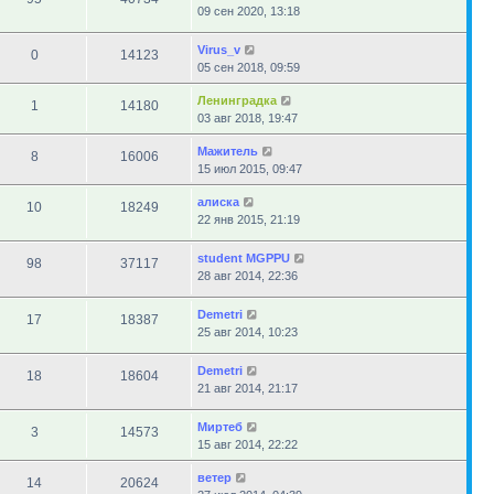
09 сен 2020, 13:18
Virus_v
0
14123
05 сен 2018, 09:59
Ленинградка
1
14180
03 авг 2018, 19:47
Мажитель
8
16006
15 июл 2015, 09:47
алиска
10
18249
22 янв 2015, 21:19
student MGPPU
98
37117
28 авг 2014, 22:36
Demetri
17
18387
25 авг 2014, 10:23
Demetri
18
18604
21 авг 2014, 21:17
Миртеб
3
14573
15 авг 2014, 22:22
ветер
14
20624