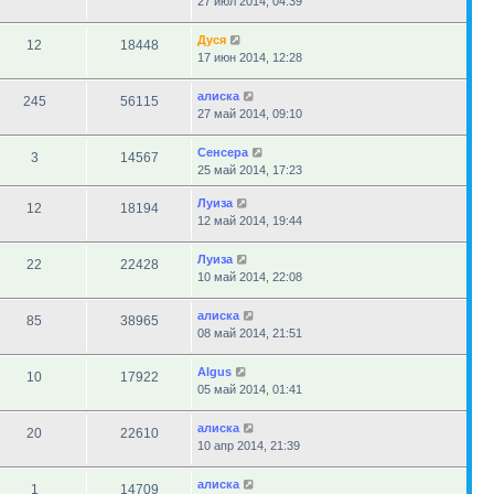
27 июл 2014, 04:39
Дуся
12
18448
17 июн 2014, 12:28
алиска
245
56115
27 май 2014, 09:10
Сенсера
3
14567
25 май 2014, 17:23
Луиза
12
18194
12 май 2014, 19:44
Луиза
22
22428
10 май 2014, 22:08
алиска
85
38965
08 май 2014, 21:51
Algus
10
17922
05 май 2014, 01:41
алиска
20
22610
10 апр 2014, 21:39
алиска
1
14709