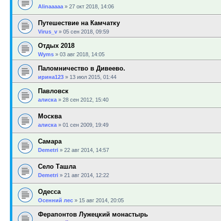
Alinaaaaa
»
27 окт 2018, 14:06
Путешествие на Камчатку
Virus_v
»
05 сен 2018, 09:59
Отдых 2018
Wyms
»
03 авг 2018, 14:05
Паломничество в Дивеево.
ирина123
»
13 июл 2015, 01:44
Павловск
алиска
»
28 сен 2012, 15:40
Москва
алиска
»
01 сен 2009, 19:49
Самара
Demetri
»
22 авг 2014, 14:57
Село Ташла
Demetri
»
21 авг 2014, 12:22
Одесса
Осенний лес
»
15 авг 2014, 20:05
Ферапонтов Лужецкий монастырь