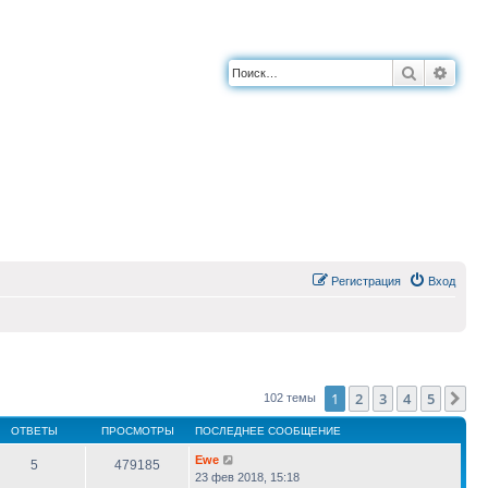
Поиск
Расш
Регистрация
Вход
1
2
3
4
5
Сл
102 темы
ОТВЕТЫ
ПРОСМОТРЫ
ПОСЛЕДНЕЕ СООБЩЕНИЕ
Ewe
5
479185
23 фев 2018, 15:18