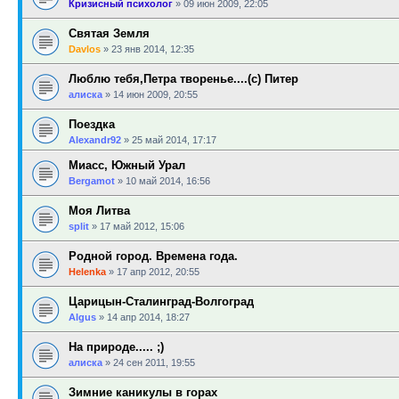
Кризисный психолог
»
09 июн 2009, 22:05
Святая Земля
Davlos
»
23 янв 2014, 12:35
Люблю тебя,Петра творенье....(с) Питер
алиска
»
14 июн 2009, 20:55
Поездка
Alexandr92
»
25 май 2014, 17:17
Миасс, Южный Урал
Bergamot
»
10 май 2014, 16:56
Моя Литва
sрlit
»
17 май 2012, 15:06
Родной город. Времена года.
Helenka
»
17 апр 2012, 20:55
Царицын-Сталинград-Волгоград
Algus
»
14 апр 2014, 18:27
На природе..... ;)
алиска
»
24 сен 2011, 19:55
Зимние каникулы в горах