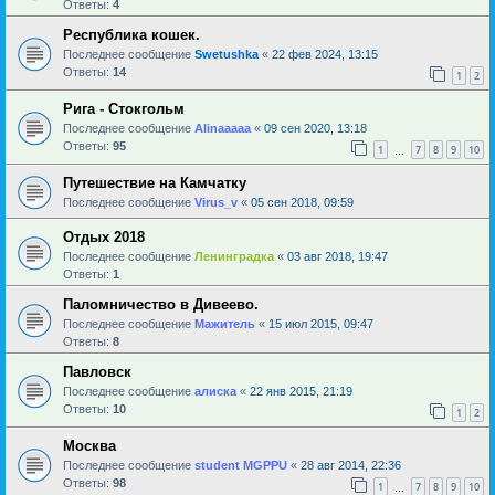
Ответы:
4
Республика кошек.
Последнее сообщение
Swetushka
«
22 фев 2024, 13:15
Ответы:
14
1
2
Рига - Стокгольм
Последнее сообщение
Alinaaaaa
«
09 сен 2020, 13:18
Ответы:
95
1
7
8
9
10
…
Путешествие на Камчатку
Последнее сообщение
Virus_v
«
05 сен 2018, 09:59
Отдых 2018
Последнее сообщение
Ленинградка
«
03 авг 2018, 19:47
Ответы:
1
Паломничество в Дивеево.
Последнее сообщение
Мажитель
«
15 июл 2015, 09:47
Ответы:
8
Павловск
Последнее сообщение
алиска
«
22 янв 2015, 21:19
Ответы:
10
1
2
Москва
Последнее сообщение
student MGPPU
«
28 авг 2014, 22:36
Ответы:
98
1
7
8
9
10
…