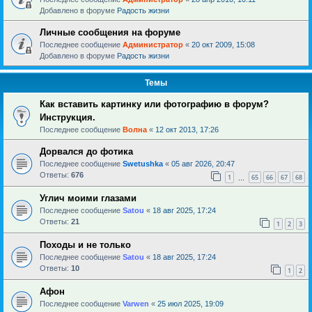
Добавлено в форуме
Радость жизни
Личные сообщения на форуме
Последнее сообщение
Администратор
«
20 окт 2009, 15:08
Добавлено в форуме
Радость жизни
Темы
Как вставить картинку или фотографию в форум?
Инструкция.
Последнее сообщение
Волна
«
12 окт 2013, 17:26
Дорвался до фотика
Последнее сообщение
Swetushka
«
05 авг 2026, 20:47
Ответы:
676
1
65
66
67
68
…
Углич моими глазами
Последнее сообщение
Satou
«
18 авг 2025, 17:24
Ответы:
21
1
2
3
Походы и не только
Последнее сообщение
Satou
«
18 авг 2025, 17:24
Ответы:
10
1
2
Афон
Последнее сообщение
Varwen
«
25 июл 2025, 19:09