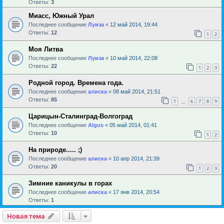
Ответы:
3
Миасс, Южный Урал
Последнее сообщение
Луиза
«
12 май 2014, 19:44
Ответы:
12
1
2
Моя Литва
Последнее сообщение
Луиза
«
10 май 2014, 22:08
Ответы:
22
1
2
3
Родной город. Времена года.
Последнее сообщение
алиска
«
08 май 2014, 21:51
Ответы:
85
1
6
7
8
9
…
Царицын-Сталинград-Волгоград
Последнее сообщение
Algus
«
05 май 2014, 01:41
Ответы:
10
1
2
На природе..... ;)
Последнее сообщение
алиска
«
10 апр 2014, 21:39
Ответы:
20
1
2
3
Зимние каникулы в горах
Последнее сообщение
алиска
«
17 янв 2014, 20:54
Ответы:
1
Новая тема