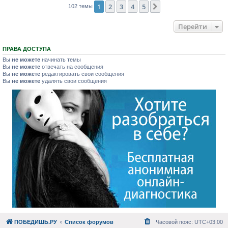
1
2
3
4
5
След.
102 темы
Перейти
ПРАВА ДОСТУПА
Вы
не можете
начинать темы
Вы
не можете
отвечать на сообщения
Вы
не можете
редактировать свои сообщения
Вы
не можете
удалять свои сообщения
ПОБЕДИШЬ.РУ
Список форумов
Часовой пояс:
UTC+03:00