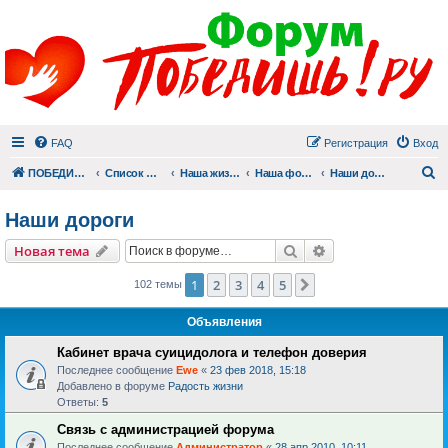
FAQ
Регистрация
Вход
П
ПОБЕДИШЬ.РУ
Список форумов
Наша жизнь (не всё же о суициде!)
Наша фотогалерея
Наши дороги
Наши дороги
Поиск
Расширенный пои
Новая тема
1
2
3
4
5
След.
102 темы
Объявления
Кабинет врача суицидолога и телефон доверия
Последнее сообщение
Ewe
«
23 фев 2018, 15:18
Добавлено в форуме
Радость жизни
Ответы:
5
Связь с администрацией форума
Последнее сообщение
Администратор
«
28 апр 2010, 10:11