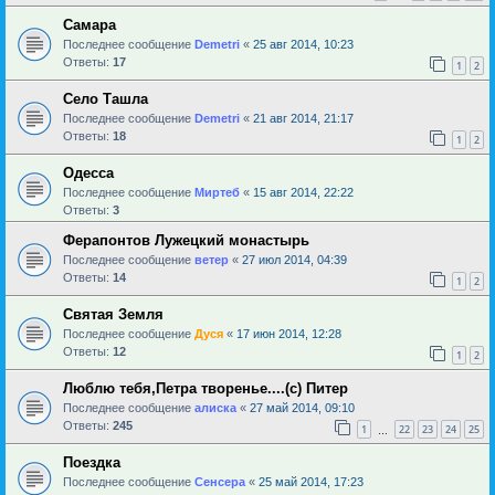
Самара
Последнее сообщение
Demetri
«
25 авг 2014, 10:23
Ответы:
17
1
2
Село Ташла
Последнее сообщение
Demetri
«
21 авг 2014, 21:17
Ответы:
18
1
2
Одесса
Последнее сообщение
Миртеб
«
15 авг 2014, 22:22
Ответы:
3
Ферапонтов Лужецкий монастырь
Последнее сообщение
ветер
«
27 июл 2014, 04:39
Ответы:
14
1
2
Святая Земля
Последнее сообщение
Дуся
«
17 июн 2014, 12:28
Ответы:
12
1
2
Люблю тебя,Петра творенье....(с) Питер
Последнее сообщение
алиска
«
27 май 2014, 09:10
Ответы:
245
1
22
23
24
25
…
Поездка
Последнее сообщение
Сенсера
«
25 май 2014, 17:23