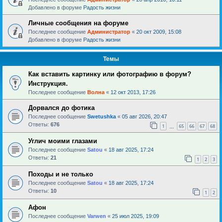
Добавлено в форуме
Радость жизни
Личные сообщения на форуме
Последнее сообщение
Администратор
«
20 окт 2009, 15:08
Добавлено в форуме
Радость жизни
Темы
Как вставить картинку или фотографию в форум?
Инструкция.
Последнее сообщение
Волна
«
12 окт 2013, 17:26
Дорвался до фотика
Последнее сообщение
Swetushka
«
05 авг 2026, 20:47
Ответы:
676
1
65
66
67
68
…
Углич моими глазами
Последнее сообщение
Satou
«
18 авг 2025, 17:24
Ответы:
21
1
2
3
Походы и не только
Последнее сообщение
Satou
«
18 авг 2025, 17:24
Ответы:
10
1
2
Афон
Последнее сообщение
Varwen
«
25 июл 2025, 19:09