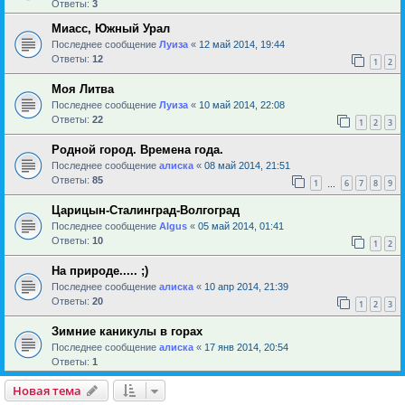
Ответы:
3
Миасс, Южный Урал
Последнее сообщение
Луиза
«
12 май 2014, 19:44
Ответы:
12
1
2
Моя Литва
Последнее сообщение
Луиза
«
10 май 2014, 22:08
Ответы:
22
1
2
3
Родной город. Времена года.
Последнее сообщение
алиска
«
08 май 2014, 21:51
Ответы:
85
1
6
7
8
9
…
Царицын-Сталинград-Волгоград
Последнее сообщение
Algus
«
05 май 2014, 01:41
Ответы:
10
1
2
На природе..... ;)
Последнее сообщение
алиска
«
10 апр 2014, 21:39
Ответы:
20
1
2
3
Зимние каникулы в горах
Последнее сообщение
алиска
«
17 янв 2014, 20:54
Ответы:
1
Новая тема