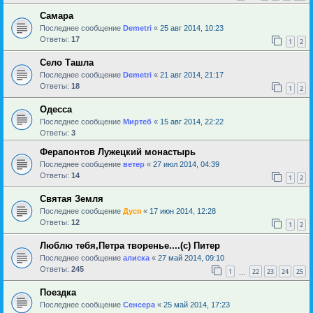
Самара
Последнее сообщение
Demetri
«
25 авг 2014, 10:23
Ответы:
17
1
2
Село Ташла
Последнее сообщение
Demetri
«
21 авг 2014, 21:17
Ответы:
18
1
2
Одесса
Последнее сообщение
Миртеб
«
15 авг 2014, 22:22
Ответы:
3
Ферапонтов Лужецкий монастырь
Последнее сообщение
ветер
«
27 июл 2014, 04:39
Ответы:
14
1
2
Святая Земля
Последнее сообщение
Дуся
«
17 июн 2014, 12:28
Ответы:
12
1
2
Люблю тебя,Петра творенье....(с) Питер
Последнее сообщение
алиска
«
27 май 2014, 09:10
Ответы:
245
1
22
23
24
25
…
Поездка
Последнее сообщение
Сенсера
«
25 май 2014, 17:23