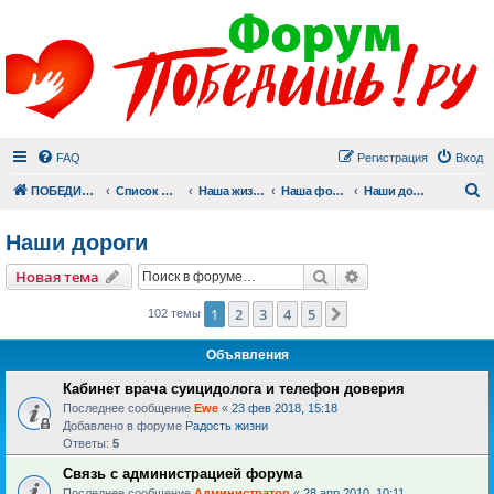
FAQ
Регистрация
Вход
П
ПОБЕДИШЬ.РУ
Список форумов
Наша жизнь (не всё же о суициде!)
Наша фотогалерея
Наши дороги
Наши дороги
Поиск
Расширенный пои
Новая тема
1
2
3
4
5
След.
102 темы
Объявления
Кабинет врача суицидолога и телефон доверия
Последнее сообщение
Ewe
«
23 фев 2018, 15:18
Добавлено в форуме
Радость жизни
Ответы:
5
Связь с администрацией форума
Последнее сообщение
Администратор
«
28 апр 2010, 10:11