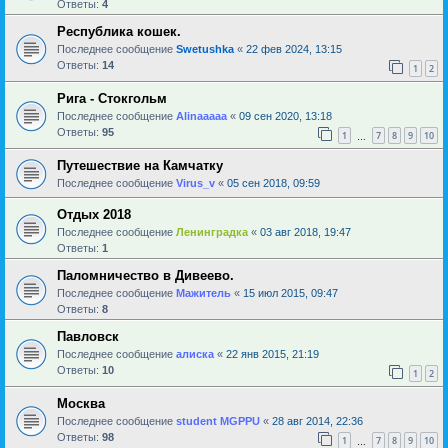
Ответы:
4
Республика кошек.
Последнее сообщение
Swetushka
«
22 фев 2024, 13:15
Ответы:
14
1
2
Рига - Стокгольм
Последнее сообщение
Alinaaaaa
«
09 сен 2020, 13:18
Ответы:
95
1
7
8
9
10
…
Путешествие на Камчатку
Последнее сообщение
Virus_v
«
05 сен 2018, 09:59
Отдых 2018
Последнее сообщение
Ленинградка
«
03 авг 2018, 19:47
Ответы:
1
Паломничество в Дивеево.
Последнее сообщение
Мажитель
«
15 июл 2015, 09:47
Ответы:
8
Павловск
Последнее сообщение
алиска
«
22 янв 2015, 21:19
Ответы:
10
1
2
Москва
Последнее сообщение
student MGPPU
«
28 авг 2014, 22:36
Ответы:
98
1
7
8
9
10
…