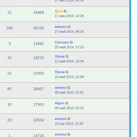
27 июл 2014, 04:39
Дуся
12
18469
17 июн 2014, 12:28
алиска
245
56159
27 май 2014, 09:10
Сенсера
3
14582
25 май 2014, 17:23
Луиза
12
18212
12 май 2014, 19:44
Луиза
22
22455
10 май 2014, 22:08
алиска
85
39007
08 май 2014, 21:51
Algus
10
17941
05 май 2014, 01:41
алиска
20
22634
10 апр 2014, 21:39
алиска
1
14724