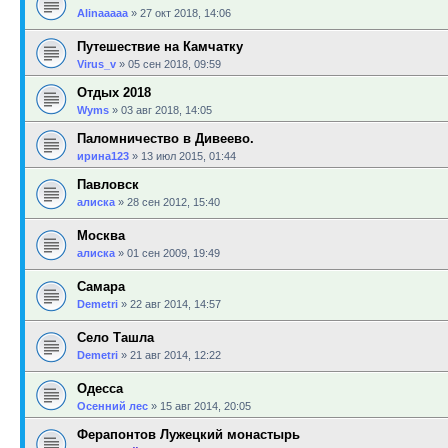
Alinaaaaa
»
27 окт 2018, 14:06
Путешествие на Камчатку
Virus_v
»
05 сен 2018, 09:59
Отдых 2018
Wyms
»
03 авг 2018, 14:05
Паломничество в Дивеево.
ирина123
»
13 июл 2015, 01:44
Павловск
алиска
»
28 сен 2012, 15:40
Москва
алиска
»
01 сен 2009, 19:49
Самара
Demetri
»
22 авг 2014, 14:57
Село Ташла
Demetri
»
21 авг 2014, 12:22
Одесса
Осенний лес
»
15 авг 2014, 20:05
Ферапонтов Лужецкий монастырь