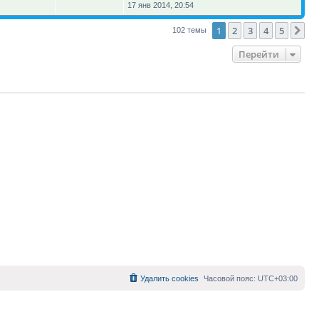
17 янв 2014, 20:54
1
2
3
4
5
Сл
102 темы
Перейти
Удалить cookies
Часовой пояс:
UTC+03:00