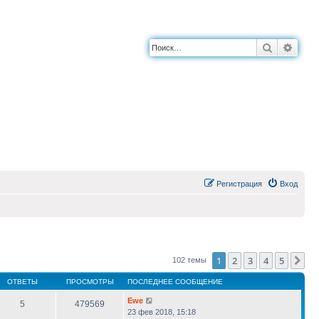
Поиск
Расш
Регистрация
Вход
1
2
3
4
5
Сл
102 темы
ОТВЕТЫ
ПРОСМОТРЫ
ПОСЛЕДНЕЕ СООБЩЕНИЕ
Ewe
5
479569
23 фев 2018, 15:18