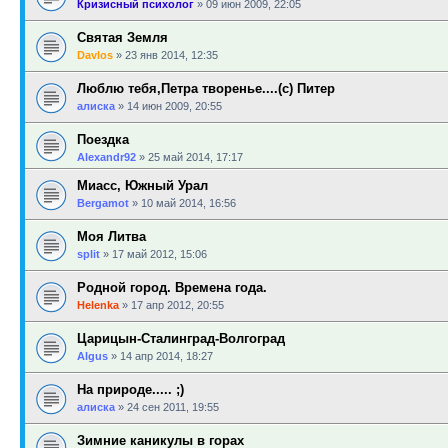
Кризисный психолог
»
09 июн 2009, 22:05
Святая Земля
Davlos
»
23 янв 2014, 12:35
Люблю тебя,Петра творенье....(с) Питер
алиска
»
14 июн 2009, 20:55
Поездка
Alexandr92
»
25 май 2014, 17:17
Миасс, Южный Урал
Bergamot
»
10 май 2014, 16:56
Моя Литва
sрlit
»
17 май 2012, 15:06
Родной город. Времена года.
Helenka
»
17 апр 2012, 20:55
Царицын-Сталинград-Волгоград
Algus
»
14 апр 2014, 18:27
На природе..... ;)
алиска
»
24 сен 2011, 19:55
Зимние каникулы в горах