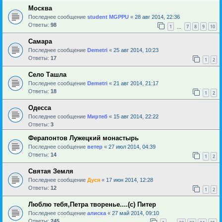
Москва
Последнее сообщение
student MGPPU
«
28 авг 2014, 22:36
Ответы:
98
1
7
8
9
10
…
Самара
Последнее сообщение
Demetri
«
25 авг 2014, 10:23
Ответы:
17
1
2
Село Ташла
Последнее сообщение
Demetri
«
21 авг 2014, 21:17
Ответы:
18
1
2
Одесса
Последнее сообщение
Миртеб
«
15 авг 2014, 22:22
Ответы:
3
Ферапонтов Лужецкий монастырь
Последнее сообщение
ветер
«
27 июл 2014, 04:39
Ответы:
14
1
2
Святая Земля
Последнее сообщение
Дуся
«
17 июн 2014, 12:28
Ответы:
12
1
2
Люблю тебя,Петра творенье....(с) Питер
Последнее сообщение
алиска
«
27 май 2014, 09:10
Ответы:
245