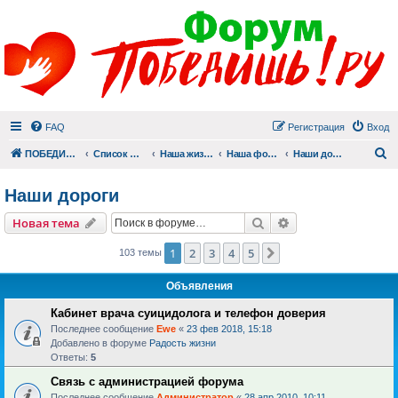
FAQ
Регистрация
Вход
П
ПОБЕДИШЬ.РУ
Список форумов
Наша жизнь (не всё же о суициде!)
Наша фотогалерея
Наши дороги
Наши дороги
Поиск
Расширенный пои
Новая тема
1
2
3
4
5
След.
103 темы
Объявления
Кабинет врача суицидолога и телефон доверия
Последнее сообщение
Ewe
«
23 фев 2018, 15:18
Добавлено в форуме
Радость жизни
Ответы:
5
Связь с администрацией форума
Последнее сообщение
Администратор
«
28 апр 2010, 10:11