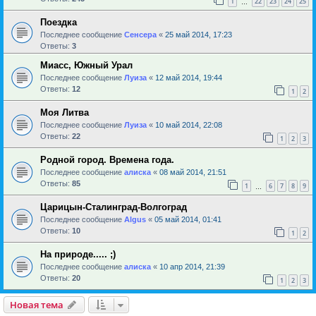
1
22
23
24
25
…
Поездка
Последнее сообщение
Сенсера
«
25 май 2014, 17:23
Ответы:
3
Миасс, Южный Урал
Последнее сообщение
Луиза
«
12 май 2014, 19:44
Ответы:
12
1
2
Моя Литва
Последнее сообщение
Луиза
«
10 май 2014, 22:08
Ответы:
22
1
2
3
Родной город. Времена года.
Последнее сообщение
алиска
«
08 май 2014, 21:51
Ответы:
85
1
6
7
8
9
…
Царицын-Сталинград-Волгоград
Последнее сообщение
Algus
«
05 май 2014, 01:41
Ответы:
10
1
2
На природе..... ;)
Последнее сообщение
алиска
«
10 апр 2014, 21:39
Ответы:
20
1
2
3
Новая тема