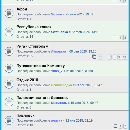
1
2
Афон
Последнее сообщение
Varwen
«
25 июл 2025, 19:09
Ответы:
4
Республика кошек.
Последнее сообщение
Swetushka
«
22 фев 2024, 13:15
Ответы:
14
1
2
Рига - Стокгольм
Последнее сообщение
Alinaaaaa
«
09 сен 2020, 13:18
Ответы:
95
1
7
8
9
10
…
Путешествие на Камчатку
Последнее сообщение
Virus_v
«
05 сен 2018, 09:59
Отдых 2018
Последнее сообщение
Ленинградка
«
03 авг 2018, 19:47
Ответы:
1
Паломничество в Дивеево.
Последнее сообщение
Мажитель
«
15 июл 2015, 09:47
Ответы:
8
Павловск
Последнее сообщение
алиска
«
22 янв 2015, 21:19
Ответы:
10
1
2