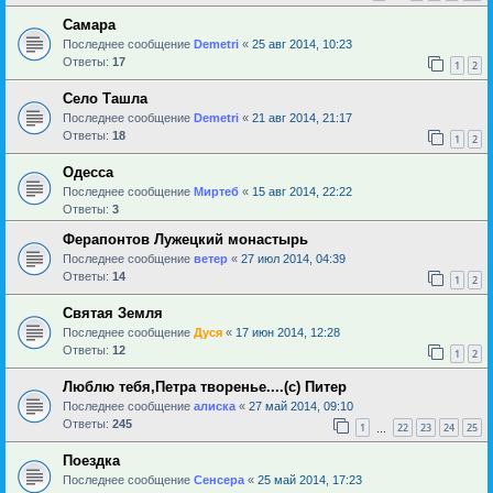
Самара
Последнее сообщение
Demetri
«
25 авг 2014, 10:23
Ответы:
17
1
2
Село Ташла
Последнее сообщение
Demetri
«
21 авг 2014, 21:17
Ответы:
18
1
2
Одесса
Последнее сообщение
Миртеб
«
15 авг 2014, 22:22
Ответы:
3
Ферапонтов Лужецкий монастырь
Последнее сообщение
ветер
«
27 июл 2014, 04:39
Ответы:
14
1
2
Святая Земля
Последнее сообщение
Дуся
«
17 июн 2014, 12:28
Ответы:
12
1
2
Люблю тебя,Петра творенье....(с) Питер
Последнее сообщение
алиска
«
27 май 2014, 09:10
Ответы:
245
1
22
23
24
25
…
Поездка
Последнее сообщение
Сенсера
«
25 май 2014, 17:23