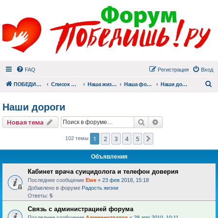
FAQ
Регистрация
Вход
П
ПОБЕДИШЬ.РУ
Список форумов
Наша жизнь (не всё же о суициде!)
Наша фотогалерея
Наши дороги
Наши дороги
Поиск
Расширенный пои
Новая тема
1
2
3
4
5
След.
102 темы
Объявления
Кабинет врача суицидолога и телефон доверия
Последнее сообщение
Ewe
«
23 фев 2018, 15:18
Добавлено в форуме
Радость жизни
Ответы:
5
Связь с администрацией форума
Последнее сообщение
Администратор
«
28 апр 2010, 10:11