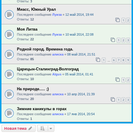
Ответы:
3
Миасс, Южный Урал
Последнее сообщение
Луиза
«
12 май 2014, 19:44
Ответы:
12
1
2
Моя Литва
Последнее сообщение
Луиза
«
10 май 2014, 22:08
Ответы:
22
1
2
3
Родной город. Времена года.
Последнее сообщение
алиска
«
08 май 2014, 21:51
Ответы:
85
1
6
7
8
9
…
Царицын-Сталинград-Волгоград
Последнее сообщение
Algus
«
05 май 2014, 01:41
Ответы:
10
1
2
На природе..... ;)
Последнее сообщение
алиска
«
10 апр 2014, 21:39
Ответы:
20
1
2
3
Зимние каникулы в горах
Последнее сообщение
алиска
«
17 янв 2014, 20:54
Ответы:
1
Новая тема