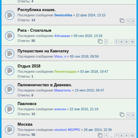
Ответы:
4
Республика кошек.
Последнее сообщение
Swetushka
«
22 фев 2024, 13:15
Ответы:
14
1
2
Рига - Стокгольм
Последнее сообщение
Alinaaaaa
«
09 сен 2020, 13:18
Ответы:
95
1
7
8
9
10
…
Путешествие на Камчатку
Последнее сообщение
Virus_v
«
05 сен 2018, 09:59
Отдых 2018
Последнее сообщение
Ленинградка
«
03 авг 2018, 19:47
Ответы:
1
Паломничество в Дивеево.
Последнее сообщение
Мажитель
«
15 июл 2015, 09:47
Ответы:
8
Павловск
Последнее сообщение
алиска
«
22 янв 2015, 21:19
Ответы:
10
1
2
Москва
Последнее сообщение
student MGPPU
«
28 авг 2014, 22:36
Ответы:
98
1
7
8
9
10
…