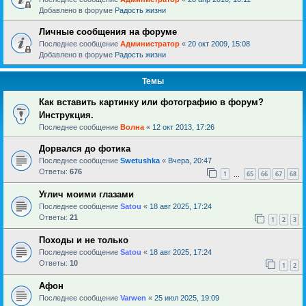
Добавлено в форуме
Радость жизни
Личные сообщения на форуме
Последнее сообщение
Администратор
«
20 окт 2009, 15:08
Добавлено в форуме
Радость жизни
Темы
Как вставить картинку или фотографию в форум?
Инструкция.
Последнее сообщение
Волна
«
12 окт 2013, 17:26
Дорвался до фотика
Последнее сообщение
Swetushka
«
Вчера, 20:47
Ответы:
676
1
65
66
67
68
…
Углич моими глазами
Последнее сообщение
Satou
«
18 авг 2025, 17:24
Ответы:
21
1
2
3
Походы и не только
Последнее сообщение
Satou
«
18 авг 2025, 17:24
Ответы:
10
1
2
Афон
Последнее сообщение
Varwen
«
25 июл 2025, 19:09