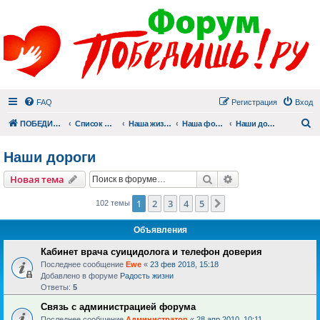
FAQ
Регистрация
Вход
П
ПОБЕДИШЬ.РУ
Список форумов
Наша жизнь (не всё же о суициде!)
Наша фотогалерея
Наши дороги
Наши дороги
Поиск
Расширенный пои
Новая тема
1
2
3
4
5
След.
102 темы
Объявления
Кабинет врача суицидолога и телефон доверия
Последнее сообщение
Ewe
«
23 фев 2018, 15:18
Добавлено в форуме
Радость жизни
Ответы:
5
Связь с администрацией форума
Последнее сообщение
Администратор
«
28 апр 2010, 10:11