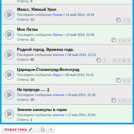
Ответы:
3
Миасс, Южный Урал
Последнее сообщение
Луиза
«
12 май 2014, 19:44
Ответы:
12
1
2
Моя Литва
Последнее сообщение
Луиза
«
10 май 2014, 22:08
Ответы:
22
1
2
3
Родной город. Времена года.
Последнее сообщение
алиска
«
08 май 2014, 21:51
Ответы:
85
1
6
7
8
9
…
Царицын-Сталинград-Волгоград
Последнее сообщение
Algus
«
05 май 2014, 01:41
Ответы:
10
1
2
На природе..... ;)
Последнее сообщение
алиска
«
10 апр 2014, 21:39
Ответы:
20
1
2
3
Зимние каникулы в горах
Последнее сообщение
алиска
«
17 янв 2014, 20:54
Ответы:
1
Новая тема