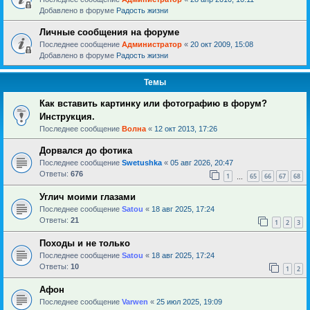
Добавлено в форуме
Радость жизни
Личные сообщения на форуме
Последнее сообщение
Администратор
«
20 окт 2009, 15:08
Добавлено в форуме
Радость жизни
Темы
Как вставить картинку или фотографию в форум?
Инструкция.
Последнее сообщение
Волна
«
12 окт 2013, 17:26
Дорвался до фотика
Последнее сообщение
Swetushka
«
05 авг 2026, 20:47
Ответы:
676
1
65
66
67
68
…
Углич моими глазами
Последнее сообщение
Satou
«
18 авг 2025, 17:24
Ответы:
21
1
2
3
Походы и не только
Последнее сообщение
Satou
«
18 авг 2025, 17:24
Ответы:
10
1
2
Афон
Последнее сообщение
Varwen
«
25 июл 2025, 19:09