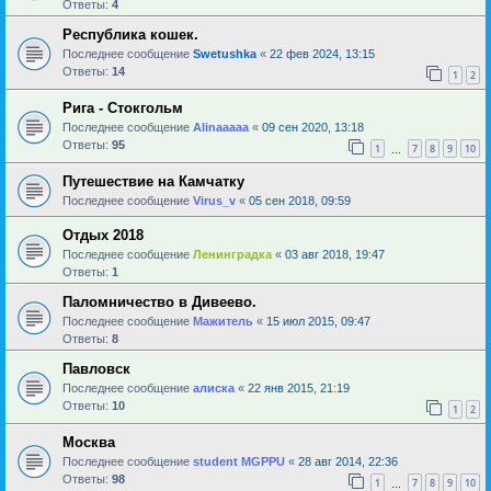
Ответы:
4
Республика кошек.
Последнее сообщение
Swetushka
«
22 фев 2024, 13:15
Ответы:
14
1
2
Рига - Стокгольм
Последнее сообщение
Alinaaaaa
«
09 сен 2020, 13:18
Ответы:
95
1
7
8
9
10
…
Путешествие на Камчатку
Последнее сообщение
Virus_v
«
05 сен 2018, 09:59
Отдых 2018
Последнее сообщение
Ленинградка
«
03 авг 2018, 19:47
Ответы:
1
Паломничество в Дивеево.
Последнее сообщение
Мажитель
«
15 июл 2015, 09:47
Ответы:
8
Павловск
Последнее сообщение
алиска
«
22 янв 2015, 21:19
Ответы:
10
1
2
Москва
Последнее сообщение
student MGPPU
«
28 авг 2014, 22:36
Ответы:
98
1
7
8
9
10
…