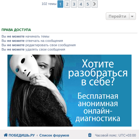
1
2
3
4
5
След.
102 темы
Перейти
ПРАВА ДОСТУПА
Вы
не можете
начинать темы
Вы
не можете
отвечать на сообщения
Вы
не можете
редактировать свои сообщения
Вы
не можете
удалять свои сообщения
ПОБЕДИШЬ.РУ
Список форумов
Часовой пояс:
UTC+03:00