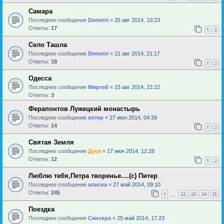
Самара
Последнее сообщение
Demetri
«
25 авг 2014, 10:23
Ответы:
17
1
2
Село Ташла
Последнее сообщение
Demetri
«
21 авг 2014, 21:17
Ответы:
18
1
2
Одесса
Последнее сообщение
Миртеб
«
15 авг 2014, 22:22
Ответы:
3
Ферапонтов Лужецкий монастырь
Последнее сообщение
ветер
«
27 июл 2014, 04:39
Ответы:
14
1
2
Святая Земля
Последнее сообщение
Дуся
«
17 июн 2014, 12:28
Ответы:
12
1
2
Люблю тебя,Петра творенье....(с) Питер
Последнее сообщение
алиска
«
27 май 2014, 09:10
Ответы:
245
1
22
23
24
25
…
Поездка
Последнее сообщение
Сенсера
«
25 май 2014, 17:23