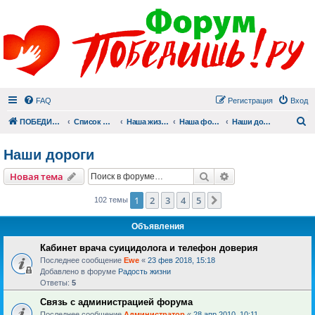
FAQ
Регистрация
Вход
П
ПОБЕДИШЬ.РУ
Список форумов
Наша жизнь (не всё же о суициде!)
Наша фотогалерея
Наши дороги
Наши дороги
Поиск
Расширенный пои
Новая тема
1
2
3
4
5
След.
102 темы
Объявления
Кабинет врача суицидолога и телефон доверия
Последнее сообщение
Ewe
«
23 фев 2018, 15:18
Добавлено в форуме
Радость жизни
Ответы:
5
Связь с администрацией форума
Последнее сообщение
Администратор
«
28 апр 2010, 10:11