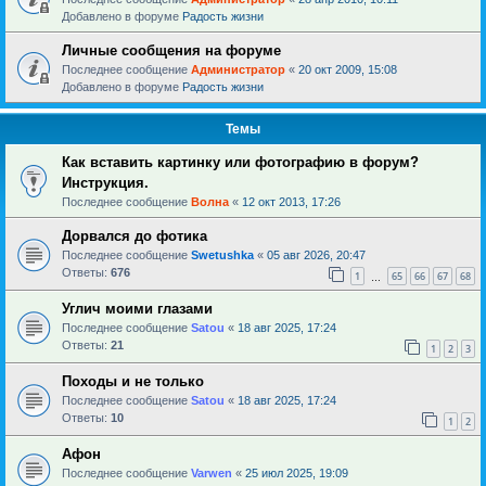
Добавлено в форуме
Радость жизни
Личные сообщения на форуме
Последнее сообщение
Администратор
«
20 окт 2009, 15:08
Добавлено в форуме
Радость жизни
Темы
Как вставить картинку или фотографию в форум?
Инструкция.
Последнее сообщение
Волна
«
12 окт 2013, 17:26
Дорвался до фотика
Последнее сообщение
Swetushka
«
05 авг 2026, 20:47
Ответы:
676
1
65
66
67
68
…
Углич моими глазами
Последнее сообщение
Satou
«
18 авг 2025, 17:24
Ответы:
21
1
2
3
Походы и не только
Последнее сообщение
Satou
«
18 авг 2025, 17:24
Ответы:
10
1
2
Афон
Последнее сообщение
Varwen
«
25 июл 2025, 19:09