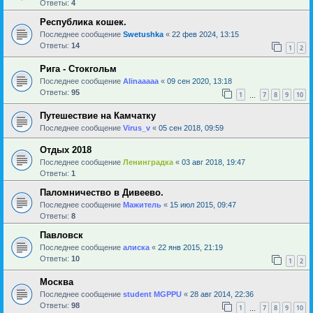
Ответы:
4
Республика кошек.
Последнее сообщение
Swetushka
«
22 фев 2024, 13:15
Ответы:
14
1
2
Рига - Стокгольм
Последнее сообщение
Alinaaaaa
«
09 сен 2020, 13:18
Ответы:
95
1
7
8
9
10
…
Путешествие на Камчатку
Последнее сообщение
Virus_v
«
05 сен 2018, 09:59
Отдых 2018
Последнее сообщение
Ленинградка
«
03 авг 2018, 19:47
Ответы:
1
Паломничество в Дивеево.
Последнее сообщение
Мажитель
«
15 июл 2015, 09:47
Ответы:
8
Павловск
Последнее сообщение
алиска
«
22 янв 2015, 21:19
Ответы:
10
1
2
Москва
Последнее сообщение
student MGPPU
«
28 авг 2014, 22:36
Ответы:
98
1
7
8
9
10
…