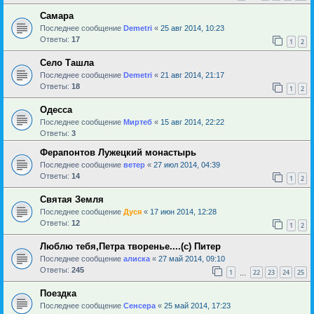
Самара
Последнее сообщение
Demetri
«
25 авг 2014, 10:23
Ответы:
17
1
2
Село Ташла
Последнее сообщение
Demetri
«
21 авг 2014, 21:17
Ответы:
18
1
2
Одесса
Последнее сообщение
Миртеб
«
15 авг 2014, 22:22
Ответы:
3
Ферапонтов Лужецкий монастырь
Последнее сообщение
ветер
«
27 июл 2014, 04:39
Ответы:
14
1
2
Святая Земля
Последнее сообщение
Дуся
«
17 июн 2014, 12:28
Ответы:
12
1
2
Люблю тебя,Петра творенье....(с) Питер
Последнее сообщение
алиска
«
27 май 2014, 09:10
Ответы:
245
1
22
23
24
25
…
Поездка
Последнее сообщение
Сенсера
«
25 май 2014, 17:23