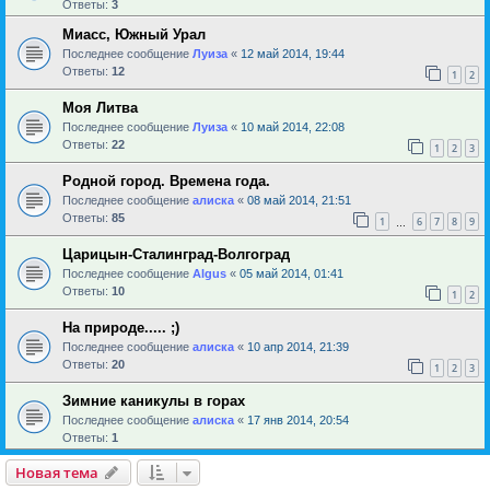
Ответы:
3
Миасс, Южный Урал
Последнее сообщение
Луиза
«
12 май 2014, 19:44
Ответы:
12
1
2
Моя Литва
Последнее сообщение
Луиза
«
10 май 2014, 22:08
Ответы:
22
1
2
3
Родной город. Времена года.
Последнее сообщение
алиска
«
08 май 2014, 21:51
Ответы:
85
1
6
7
8
9
…
Царицын-Сталинград-Волгоград
Последнее сообщение
Algus
«
05 май 2014, 01:41
Ответы:
10
1
2
На природе..... ;)
Последнее сообщение
алиска
«
10 апр 2014, 21:39
Ответы:
20
1
2
3
Зимние каникулы в горах
Последнее сообщение
алиска
«
17 янв 2014, 20:54
Ответы:
1
Новая тема