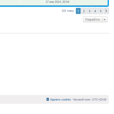
17 янв 2014, 20:54
1
2
3
4
5
Сл
102 темы
Перейти
Удалить cookies
Часовой пояс:
UTC+03:00