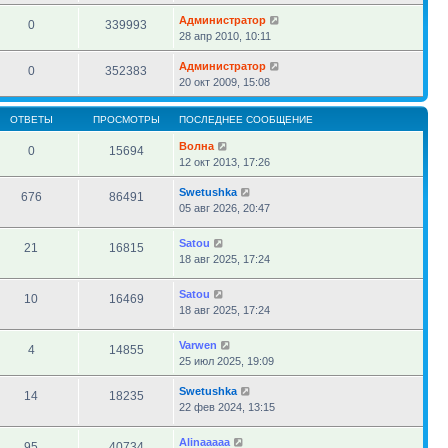
Администратор
0
339993
28 апр 2010, 10:11
Администратор
0
352383
20 окт 2009, 15:08
ОТВЕТЫ
ПРОСМОТРЫ
ПОСЛЕДНЕЕ СООБЩЕНИЕ
Волна
0
15694
12 окт 2013, 17:26
Swetushka
676
86491
05 авг 2026, 20:47
Satou
21
16815
18 авг 2025, 17:24
Satou
10
16469
18 авг 2025, 17:24
Varwen
4
14855
25 июл 2025, 19:09
Swetushka
14
18235
22 фев 2024, 13:15
Alinaaaaa
95
40734