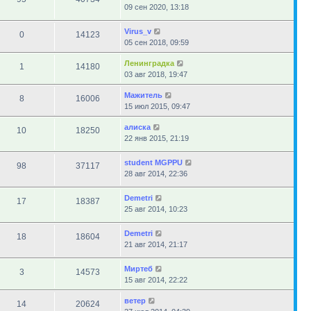
09 сен 2020, 13:18
Virus_v
0
14123
05 сен 2018, 09:59
Ленинградка
1
14180
03 авг 2018, 19:47
Мажитель
8
16006
15 июл 2015, 09:47
алиска
10
18250
22 янв 2015, 21:19
student MGPPU
98
37117
28 авг 2014, 22:36
Demetri
17
18387
25 авг 2014, 10:23
Demetri
18
18604
21 авг 2014, 21:17
Миртеб
3
14573
15 авг 2014, 22:22
ветер
14
20624