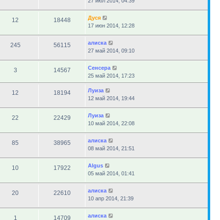
27 июл 2014, 04:39
Дуся
12
18448
17 июн 2014, 12:28
алиска
245
56115
27 май 2014, 09:10
Сенсера
3
14567
25 май 2014, 17:23
Луиза
12
18194
12 май 2014, 19:44
Луиза
22
22429
10 май 2014, 22:08
алиска
85
38965
08 май 2014, 21:51
Algus
10
17922
05 май 2014, 01:41
алиска
20
22610
10 апр 2014, 21:39
алиска
1
14709