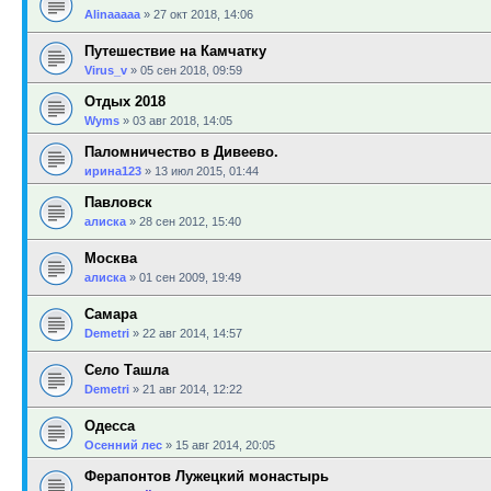
Alinaaaaa
»
27 окт 2018, 14:06
Путешествие на Камчатку
Virus_v
»
05 сен 2018, 09:59
Отдых 2018
Wyms
»
03 авг 2018, 14:05
Паломничество в Дивеево.
ирина123
»
13 июл 2015, 01:44
Павловск
алиска
»
28 сен 2012, 15:40
Москва
алиска
»
01 сен 2009, 19:49
Самара
Demetri
»
22 авг 2014, 14:57
Село Ташла
Demetri
»
21 авг 2014, 12:22
Одесса
Осенний лес
»
15 авг 2014, 20:05
Ферапонтов Лужецкий монастырь