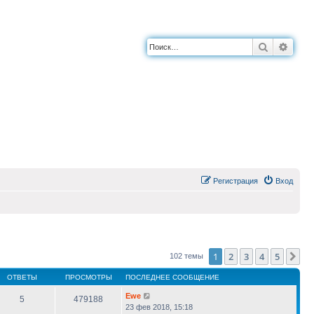
Поиск
Расш
Регистрация
Вход
1
2
3
4
5
Сл
102 темы
ОТВЕТЫ
ПРОСМОТРЫ
ПОСЛЕДНЕЕ СООБЩЕНИЕ
Ewe
5
479188
23 фев 2018, 15:18