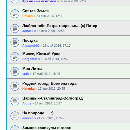
Кризисный психолог
»
09 июн 2009, 22:05
Святая Земля
Davlos
»
23 янв 2014, 12:35
Люблю тебя,Петра творенье....(с) Питер
алиска
»
14 июн 2009, 20:55
Поездка
Alexandr92
»
25 май 2014, 17:17
Миасс, Южный Урал
Bergamot
»
10 май 2014, 16:56
Моя Литва
sрlit
»
17 май 2012, 15:06
Родной город. Времена года.
Helenka
»
17 апр 2012, 20:55
Царицын-Сталинград-Волгоград
Algus
»
14 апр 2014, 18:27
На природе..... ;)
алиска
»
24 сен 2011, 19:55
Зимние каникулы в горах