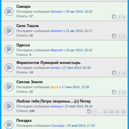
Самара
Последнее сообщение
Demetri
«
25 авг 2014, 10:23
Ответы:
17
1
2
Село Ташла
Последнее сообщение
Demetri
«
21 авг 2014, 21:17
Ответы:
18
1
2
Одесса
Последнее сообщение
Миртеб
«
15 авг 2014, 22:22
Ответы:
3
Ферапонтов Лужецкий монастырь
Последнее сообщение
ветер
«
27 июл 2014, 04:39
Ответы:
14
1
2
Святая Земля
Последнее сообщение
Дуся
«
17 июн 2014, 12:28
Ответы:
12
1
2
Люблю тебя,Петра творенье....(с) Питер
Последнее сообщение
алиска
«
27 май 2014, 09:10
Ответы:
245
1
22
23
24
25
…
Поездка
Последнее сообщение
Сенсера
«
25 май 2014, 17:23