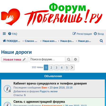
FAQ
Регистрация
Вход
П
ПОБЕДИШЬ.РУ
Список форумов
Наша жизнь (не всё же о суициде!)
Наша фотогалерея
Наши дороги
Наши дороги
Поиск
Расширенный пои
Новая тема
1
2
3
4
5
След.
102 темы
Объявления
Кабинет врача суицидолога и телефон доверия
Последнее сообщение
Ewe
«
23 фев 2018, 15:18
Добавлено в форуме
Радость жизни
Ответы:
5
Связь с администрацией форума
Последнее сообщение
Администратор
«
28 апр 2010, 10:11