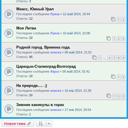
Ответы:
3
Миасс, Южный Урал
Последнее сообщение
Луиза
«
12 май 2014, 19:44
Ответы:
12
1
2
Моя Литва
Последнее сообщение
Луиза
«
10 май 2014, 22:08
Ответы:
22
1
2
3
Родной город. Времена года.
Последнее сообщение
алиска
«
08 май 2014, 21:51
Ответы:
85
1
6
7
8
9
…
Царицын-Сталинград-Волгоград
Последнее сообщение
Algus
«
05 май 2014, 01:41
Ответы:
10
1
2
На природе..... ;)
Последнее сообщение
алиска
«
10 апр 2014, 21:39
Ответы:
20
1
2
3
Зимние каникулы в горах
Последнее сообщение
алиска
«
17 янв 2014, 20:54
Ответы:
1
Новая тема