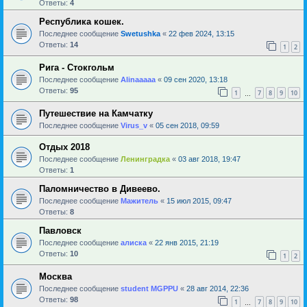
Ответы:
4
Республика кошек.
Последнее сообщение
Swetushka
«
22 фев 2024, 13:15
Ответы:
14
1
2
Рига - Стокгольм
Последнее сообщение
Alinaaaaa
«
09 сен 2020, 13:18
Ответы:
95
1
7
8
9
10
…
Путешествие на Камчатку
Последнее сообщение
Virus_v
«
05 сен 2018, 09:59
Отдых 2018
Последнее сообщение
Ленинградка
«
03 авг 2018, 19:47
Ответы:
1
Паломничество в Дивеево.
Последнее сообщение
Мажитель
«
15 июл 2015, 09:47
Ответы:
8
Павловск
Последнее сообщение
алиска
«
22 янв 2015, 21:19
Ответы:
10
1
2
Москва
Последнее сообщение
student MGPPU
«
28 авг 2014, 22:36
Ответы:
98
1
7
8
9
10
…