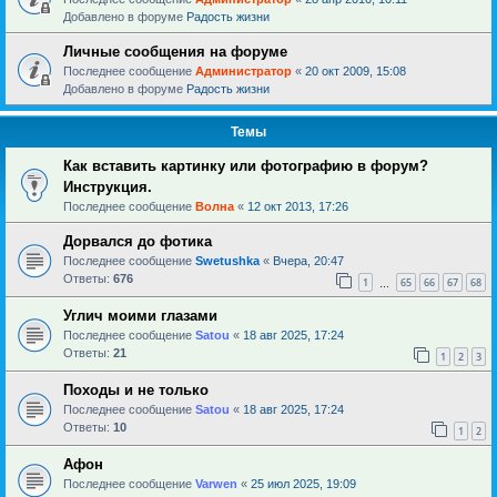
Добавлено в форуме
Радость жизни
Личные сообщения на форуме
Последнее сообщение
Администратор
«
20 окт 2009, 15:08
Добавлено в форуме
Радость жизни
Темы
Как вставить картинку или фотографию в форум?
Инструкция.
Последнее сообщение
Волна
«
12 окт 2013, 17:26
Дорвался до фотика
Последнее сообщение
Swetushka
«
Вчера, 20:47
Ответы:
676
1
65
66
67
68
…
Углич моими глазами
Последнее сообщение
Satou
«
18 авг 2025, 17:24
Ответы:
21
1
2
3
Походы и не только
Последнее сообщение
Satou
«
18 авг 2025, 17:24
Ответы:
10
1
2
Афон
Последнее сообщение
Varwen
«
25 июл 2025, 19:09