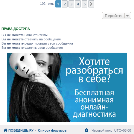
1
2
3
4
5
След.
102 темы
Перейти
ПРАВА ДОСТУПА
Вы
не можете
начинать темы
Вы
не можете
отвечать на сообщения
Вы
не можете
редактировать свои сообщения
Вы
не можете
удалять свои сообщения
ПОБЕДИШЬ.РУ
Список форумов
Часовой пояс:
UTC+03:00