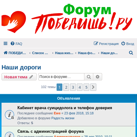
FAQ
Регистрация
Вход
П
ПОБЕДИШЬ.РУ
Список форумов
Наша жизнь (не всё же о суициде!)
Наша фотогалерея
Наши дороги
Наши дороги
Поиск
Расширенный пои
Новая тема
1
2
3
4
5
След.
102 темы
Объявления
Кабинет врача суицидолога и телефон доверия
Последнее сообщение
Ewe
«
23 фев 2018, 15:18
Добавлено в форуме
Радость жизни
Ответы:
5
Связь с администрацией форума
Последнее сообщение
Администратор
«
28 апр 2010, 10:11