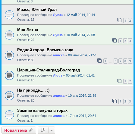
Ответы:
3
Миасс, Южный Урал
Последнее сообщение
Луиза
«
12 май 2014, 19:44
Ответы:
12
1
2
Моя Литва
Последнее сообщение
Луиза
«
10 май 2014, 22:08
Ответы:
22
1
2
3
Родной город. Времена года.
Последнее сообщение
алиска
«
08 май 2014, 21:51
Ответы:
85
1
6
7
8
9
…
Царицын-Сталинград-Волгоград
Последнее сообщение
Algus
«
05 май 2014, 01:41
Ответы:
10
1
2
На природе..... ;)
Последнее сообщение
алиска
«
10 апр 2014, 21:39
Ответы:
20
1
2
3
Зимние каникулы в горах
Последнее сообщение
алиска
«
17 янв 2014, 20:54
Ответы:
1
Новая тема