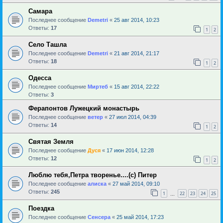
Самара
Последнее сообщение
Demetri
«
25 авг 2014, 10:23
Ответы:
17
1
2
Село Ташла
Последнее сообщение
Demetri
«
21 авг 2014, 21:17
Ответы:
18
1
2
Одесса
Последнее сообщение
Миртеб
«
15 авг 2014, 22:22
Ответы:
3
Ферапонтов Лужецкий монастырь
Последнее сообщение
ветер
«
27 июл 2014, 04:39
Ответы:
14
1
2
Святая Земля
Последнее сообщение
Дуся
«
17 июн 2014, 12:28
Ответы:
12
1
2
Люблю тебя,Петра творенье....(с) Питер
Последнее сообщение
алиска
«
27 май 2014, 09:10
Ответы:
245
1
22
23
24
25
…
Поездка
Последнее сообщение
Сенсера
«
25 май 2014, 17:23