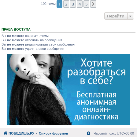
1
2
3
4
5
След.
102 темы
Перейти
ПРАВА ДОСТУПА
Вы
не можете
начинать темы
Вы
не можете
отвечать на сообщения
Вы
не можете
редактировать свои сообщения
Вы
не можете
удалять свои сообщения
ПОБЕДИШЬ.РУ
Список форумов
Часовой пояс:
UTC+03:00