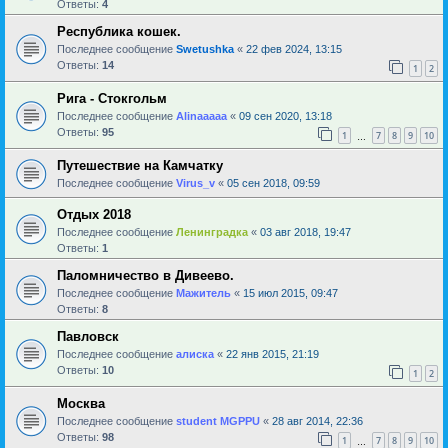
Ответы:
4
Республика кошек.
Последнее сообщение
Swetushka
«
22 фев 2024, 13:15
Ответы:
14
1
2
Рига - Стокгольм
Последнее сообщение
Alinaaaaa
«
09 сен 2020, 13:18
Ответы:
95
1
7
8
9
10
…
Путешествие на Камчатку
Последнее сообщение
Virus_v
«
05 сен 2018, 09:59
Отдых 2018
Последнее сообщение
Ленинградка
«
03 авг 2018, 19:47
Ответы:
1
Паломничество в Дивеево.
Последнее сообщение
Мажитель
«
15 июл 2015, 09:47
Ответы:
8
Павловск
Последнее сообщение
алиска
«
22 янв 2015, 21:19
Ответы:
10
1
2
Москва
Последнее сообщение
student MGPPU
«
28 авг 2014, 22:36
Ответы:
98
1
7
8
9
10
…