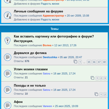
Добавлено в форуме
Радость жизни
Личные сообщения на форуме
Последнее сообщение
Администратор
«
20 окт 2009, 15:08
Добавлено в форуме
Радость жизни
Темы
Как вставить картинку или фотографию в форум?
Инструкция.
Последнее сообщение
Волна
«
12 окт 2013, 17:26
Дорвался до фотика
Последнее сообщение
Swetushka
«
05 авг 2026, 20:47
Ответы:
676
1
65
66
67
68
…
Углич моими глазами
Последнее сообщение
Satou
«
18 авг 2025, 17:24
Ответы:
21
1
2
3
Походы и не только
Последнее сообщение
Satou
«
18 авг 2025, 17:24
Ответы:
10
1
2
Афон
Последнее сообщение
Varwen
«
25 июл 2025, 19:09